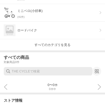
ミニベロ(小径車)
(
41
件)
ロードバイク
すべてのカテゴリを見る
すべての商品
対象商品
0
件
0
〜
0
件
0
件中
ストア情報