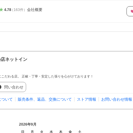
会社概要
4.78
（
163
件
）
の店ネットイン
にこだわる店。 正確・丁寧・安定した張りを心がけております！
問い合わせ
について
販売条件、返品、交換について
ストア情報
お問い合わせ情報
2026年9月
日
月
火
水
木
金
土