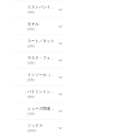
リストバンド・ヘッドバンド
(
9
件)
タオル
(
5
件)
コート／ネット
(
2
件)
マスク・フェイスガード
(
2
件)
インソール（中敷き）
(
5
件)
バドミントンシューズ
(
8
件)
シューズ関連用品
(
1
件)
ソックス
(
35
件)