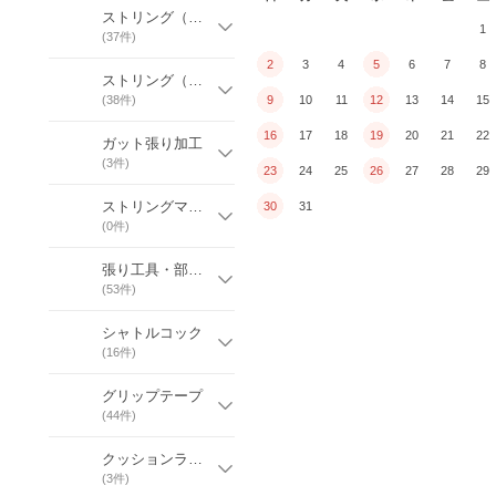
ストリング（単張）
1
(
37
件)
2
3
4
5
6
7
8
ストリング（ロール）
(
38
件)
9
10
11
12
13
14
15
16
17
18
19
20
21
22
ガット張り加工
(
3
件)
23
24
25
26
27
28
29
ストリングマシン
30
31
(
0
件)
張り工具・部品（グロメットetc）
(
53
件)
シャトルコック
(
16
件)
グリップテープ
(
44
件)
クッションラップ・テーピング
(
3
件)