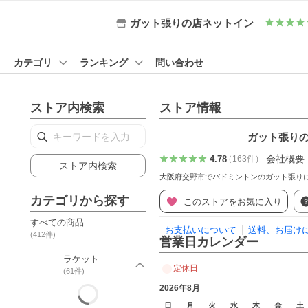
ガット張りの店ネットイン
カテゴリ
ランキング
問い合わせ
ストア内検索
ストア情報
ガット張り
会社概要
4.78
（
163
件
）
ストア内検索
大阪府交野市でバドミントンのガット張り
カテゴリから探す
このストアをお気に入り
すべての商品
お支払いについて
送料、お届け
(
412
件)
営業日カレンダー
ラケット
定休日
(
61
件)
2026年8月
日
月
火
水
木
金
土