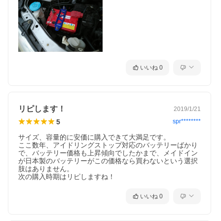
いいね
0
リピします！
2019/1/21
5
spr********
サイズ、容量的に安価に購入できて大満足です。

ここ数年、アイドリングストップ対応のバッテリーばかり
で、バッテリー価格も上昇傾向でしたかまで、メイドイン
が日本製のバッテリーがこの価格なら買わないという選択
肢はありません。

次の購入時期はリピしますね！
いいね
0