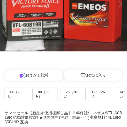
おまかせ比較
お気に入り
100（23
100（23
125（26
125（26
145
L）
R）
L）
R）
L）
サマーセール【新品未使用棚卸し品】２年保証/エネオス/VFL-60B
19R 始動性能抜群! ★送料無料(沖縄、離島不可)廃棄無料44B19R/
55B19R 互換