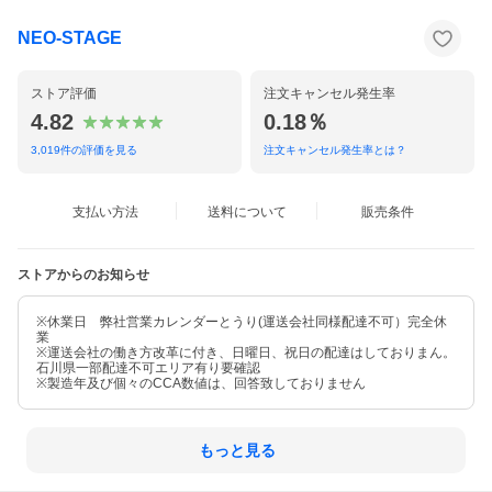
NEO-STAGE
ストア評価
注文キャンセル発生率
4.82
0.18％
3,019
件の評価を見る
注文キャンセル発生率とは？
支払い方法
送料について
販売条件
ストアからのお知らせ
※休業日 弊社営業カレンダーとうり(運送会社同様配達不可）完全休
業
※運送会社の働き方改革に付き、日曜日、祝日の配達はしておりまん。
石川県一部配達不可エリア有り要確認
※製造年及び個々のCCA数値は、回答致しておりません
もっと見る