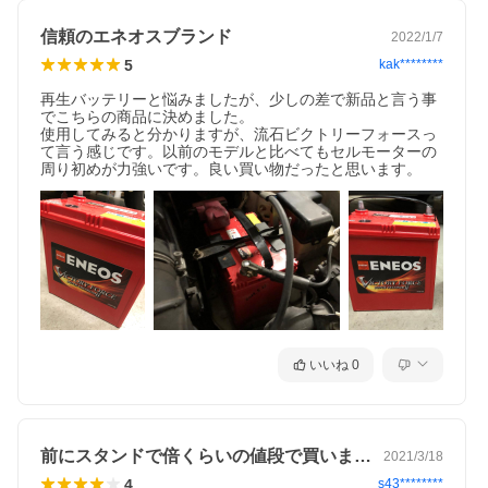
信頼のエネオスブランド
2022/1/7
5
kak********
再生バッテリーと悩みましたが、少しの差で新品と言う事
でこちらの商品に決めました。

使用してみると分かりますが、流石ビクトリーフォースっ
て言う感じです。以前のモデルと比べてもセルモーターの
周り初めが力強いです。良い買い物だったと思います。
いいね
0
前にスタンドで倍くらいの値段で買いまし…
2021/3/18
4
s43********