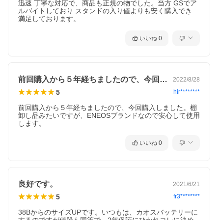
迅速 丁寧な対応で、商品も正規の物でした。当方 GSでア
ルバイトしており スタンドの入り値よりも安く購入でき 
満足しております。
いいね
0
前回購入から５年経ちましたので、今回購…
2022/8/28
5
hir********
前回購入から５年経ちましたので、今回購入しました。棚
卸し品みたいですが、ENEOSブランドなので安心して使用
します。
いいね
0
良好です。
2021/6/21
5
fr3********
38BからのサイズUPです。いつもは、カオスバッテリーに