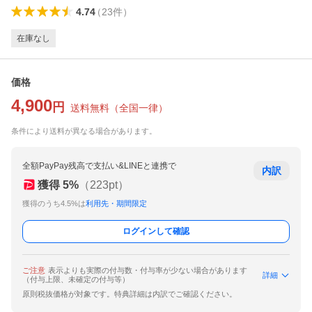
4.74
（
23
件
）
在庫なし
価格
4,900
円
送料無料
（
全国一律
）
条件により送料が異なる場合があります。
全額PayPay残高で支払い&LINEと連携で
内訳
獲得
5
%
（
223
pt）
獲得のうち4.5%は
利用先・期間限定
ログインして確認
ご注意
表示よりも実際の付与数・付与率が少ない場合があります
詳細
（付与上限、未確定の付与等）
原則税抜価格が対象です。特典詳細は内訳でご確認ください。