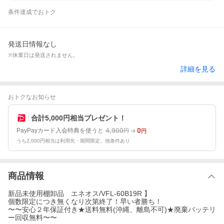
条件達成でおトク
発送日情報なし
※休業日は発送されません。
詳細を見る
おトクなお知らせ
合計5,000円相当プレゼント！
4,900
0
PayPayカード入会特典を使うと
円
円
うち2,000円相当は利用先・期間限定。他条件あり
商品情報
新品未使用棚卸品 エネオス/VFL-60B19R 】
個数限定につき無くなり次第終了！早い者勝ち！
〜〜安心２年保証付き★送料無料(沖縄、離島不可)★廃棄バッテリ
ー回収無料〜〜