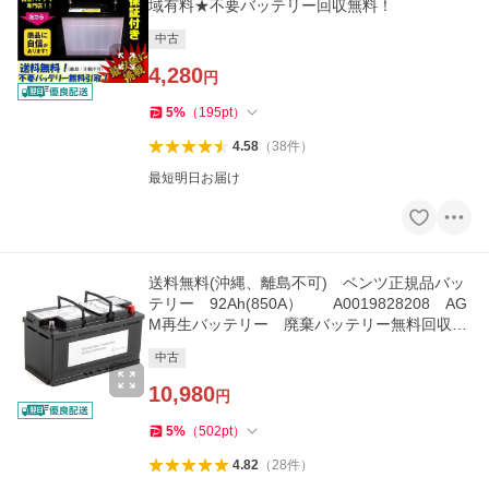
域有料★不要バッテリー回収無料！
中古
4,280
円
5
%
（
195
pt
）
4.58
（
38
件
）
最短明日お届け
送料無料(沖縄、離島不可) ベンツ正規品バッ
テリー 92Ah(850A） A0019828208 AG
M再生バッテリー 廃棄バッテリー無料回収
安心1年保証
中古
10,980
円
5
%
（
502
pt
）
4.82
（
28
件
）