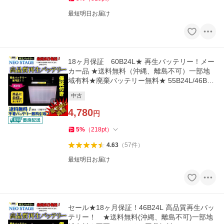
最短明日お届け
18ヶ月保証 60B24L★ 再生バッテリー！メー
カー品 ★送料無料（沖縄、離島不可）一部地
域有料★廃棄バッテリー無料★ 55B24L/46B24
L互換
中古
4,780
円
5
%
（
218
pt
）
4.63
（
57
件
）
最短明日お届け
セール★18ヶ月保証！46B24L 高品質再生バッ
テリー！ ★送料無料(沖縄、離島不可)一部地