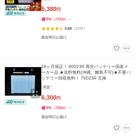
5,380
円
5
%
（
245
pt
）
4.68
（
22
件
）
最短明日お届け
18ヶ月保証！ 80D23R 再生バッテリー国産メ
ーカー品 ★送料無料(沖縄、離島不可)★不要バ
ッテリー回収無料！ 75D23R 互換
中古
6,300
円
5
%
（
288
pt
）
最短明日お届け