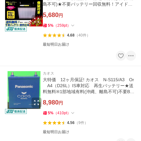
島不可)★不要バッテリー回収無料！アイドリ
ングストップ車用
5,680
円
5
%
（
259
pt
）
4.68
（
40
件
）
最短明日お届け
カオス
大特価 12ヶ月保証! カオス N-S115/A3 Or
A4（D26L）IS車対応 再生バッテリー★送
料無料※1部地域有料(沖縄、離島不可)不要BT
無料回収！
8,980
円
5
%
（
410
pt
）
4.56
（
9
件
）
最短明日お届け