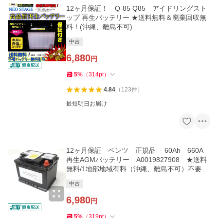
12ヶ月保証！ Q-85 Q85 アイドリングスト
ップ 再生バッテリー ★送料無料＆廃棄回収無
料！(沖縄、離島不可)
中古
6,880
円
5
%
（
314
pt
）
4.84
（
123
件
）
最短明日お届け
12ヶ月保証 ベンツ 正規品 60Ah 660A
再生AGMバッテリー A0019827908 ★送料
無料/1地部地域有料（沖縄、離島不可）不要バ
ッテリー無料回収！！
中古
6,980
円
5
%
（
319
pt
）