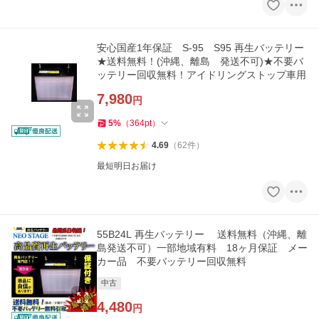
安心国産1年保証 S-95 S95 再生バッテリー
★送料無料！(沖縄、離島 発送不可)★不要バ
ッテリー回収無料！アイドリングストップ車用
7,980
円
5
%
（
364
pt
）
4.69
（
62
件
）
最短明日お届け
55B24L 再生バッテリー 送料無料（沖縄、離
島発送不可）一部地域有料 18ヶ月保証 メー
カー品 不要バッテリー回収無料
中古
4,480
円