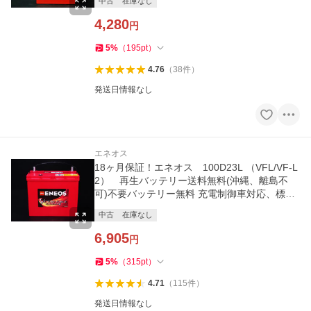
中古
在庫なし
4,280
円
5
%
（
195
pt
）
4.76
（
38
件
）
発送日情報なし
エネオス
18ヶ月保証！エネオス 100D23L （VFL/VF-L
2） 再生バッテリー送料無料(沖縄、離島不
可)不要バッテリー無料 充電制御車対応、標準
車対応
中古
在庫なし
6,905
円
5
%
（
315
pt
）
4.71
（
115
件
）
発送日情報なし