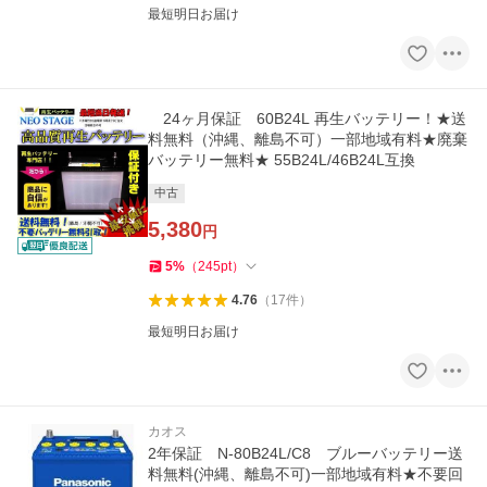
最短明日お届け
24ヶ月保証 60B24L 再生バッテリー！★送
料無料（沖縄、離島不可）一部地域有料★廃棄
バッテリー無料★ 55B24L/46B24L互換
中古
5,380
円
5
%
（
245
pt
）
4.76
（
17
件
）
最短明日お届け
カオス
2年保証 N-80B24L/C8 ブルーバッテリー送
料無料(沖縄、離島不可)一部地域有料★不要回