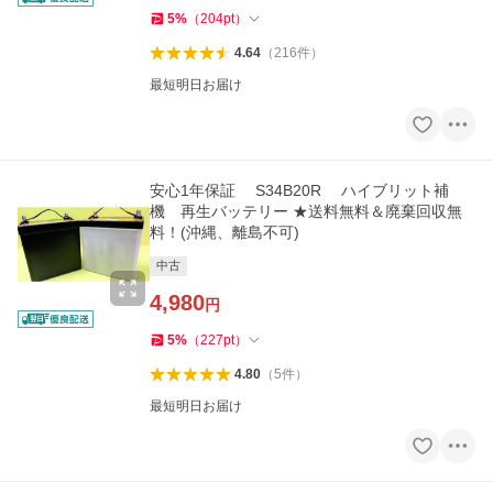
5
%
（
204
pt
）
4.64
（
216
件
）
最短明日お届け
安心1年保証 S34B20R ハイブリット補
機 再生バッテリー ★送料無料＆廃棄回収無
料！(沖縄、離島不可)
中古
4,980
円
5
%
（
227
pt
）
4.80
（
5
件
）
最短明日お届け