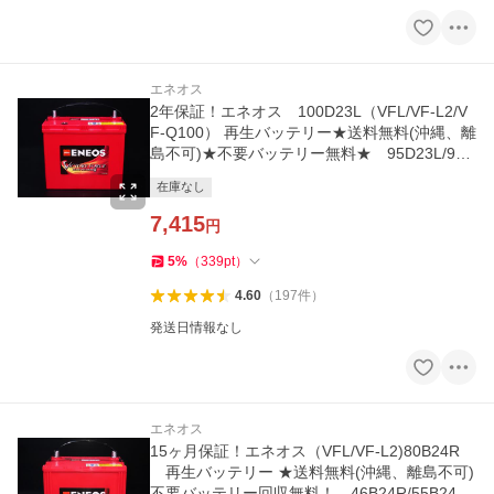
エネオス
2年保証！エネオス 100D23L（VFL/VF-L2/V
F-Q100） 再生バッテリー★送料無料(沖縄、離
島不可)★不要バッテリー無料★ 95D23L/90D
23L 互換
在庫なし
7,415
円
5
%
（
339
pt
）
4.60
（
197
件
）
発送日情報なし
エネオス
15ヶ月保証！エネオス（VFL/VF-L2)80B24R
再生バッテリー ★送料無料(沖縄、離島不可)
不要バッテリー回収無料！ 46B24R/55B24R/