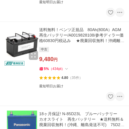
最短明日お届け
送料無料！ベンツ正規品 80Ah(800A）AGM
再生バッテリー/A0019828108/参考ディラー価
格60830円税込み ★廃棄回収無料！沖縄離島
発送不可
中古
9,480
円
5
%
（
434
pt
）
4.80
（
35
件
）
最短明日お届け
18ヶ月保証! N-85D23L ブルーバッテリー
カオスライト 再生バッテリー ★送料無料＆
廃棄回収無料！(沖縄、離島発送不可) 75D23