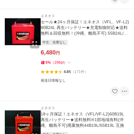
エネオス
セール★24ヶ月保証！エネオス（VFL、VF-L2)
80B24L 再生バッテリー★充電制御対応★送料
無料＆回収無料！(沖縄、離島不可) 55B24L/60
B24L/65B24L/75B24L互換
中古
在庫なし
6,480
円
5
%
（
296
pt
）
4.65
（
171
件
）
発送日情報なし
エネオス
18ヶ月保証！エネオス（VFL/VF-L2)60B19L
再生バッテリー★送料無料※1部地域有料(沖
縄、離島不可)廃棄無料44B19L/55B19L 互換