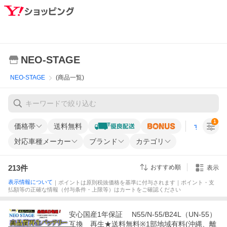
NEO-STAGE
NEO-STAGE
(商品一覧)
1
価格帯
送料無料
すべての条
対応車種メーカー
ブランド
カテゴリ
213
件
おすすめ順
表示
表示情報について
｜ポイントは原則税抜価格を基準に付与されます｜ポイント・支
払額等の正確な情報（付与条件・上限等）はカートをご確認ください
安心国産1年保証 N55/N-55/B24L（UN-55）
互換 再生★送料無料※1部地域有料(沖縄、離