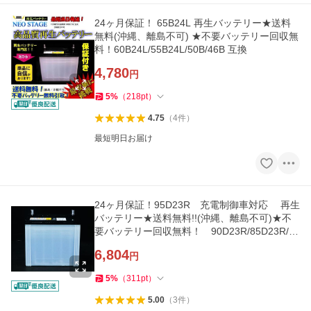
24ヶ月保証！ 65B24L 再生バッテリー★送料
無料(沖縄、離島不可) ★不要バッテリー回収無
料！60B24L/55B24L/50B/46B 互換
4,780
円
5
%
（
218
pt
）
4.75
（
4
件
）
最短明日お届け
24ヶ月保証！95D23R 充電制御車対応 再生
バッテリー★送料無料!!(沖縄、離島不可)★不
要バッテリー回収無料！ 90D23R/85D23R/75
D23R/70D23R互換
6,804
円
5
%
（
311
pt
）
5.00
（
3
件
）