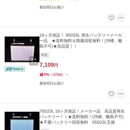
最短明日お届け
18ヶ月保証！ 90D26L 再生バッテリーメーカ
ー品 ★送料無料＆廃棄回収無料！(沖縄、離
島不可)★高品質！！
中古
7,109
円
5
%
（
325
pt
）
最短明日お届け
70D23L 18ヶ月保証！メーカー品 高品質再生
バッテリー！！★送料無料！(沖縄、離島不可)
★不要バッテリー回収無料 55D23L互換