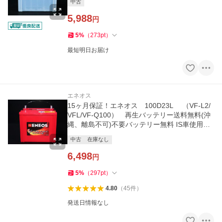
中古
5,988
円
5
%
（
273
pt
）
最短明日お届け
エネオス
15ヶ月保証！エネオス 100D23L （VF-L2/
VFL/VF-Q100） 再生バッテリー送料無料(沖
縄、離島不可)不要バッテリー無料 IS車使用不
可
中古
在庫なし
6,498
円
5
%
（
297
pt
）
4.80
（
45
件
）
発送日情報なし