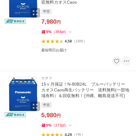
収無料カオスCaos
中古
7,980
円
5
%
（
364
pt
）
4.58
（
19
件
）
最短明日お届け
カオス
15ヶ月保証！N-80B24L ブルーバッテリー
カオスCaos再生バッテリー 送料無料(一部地
域有料）＆回収無料！(沖縄、離島発送不可)
中古
5,980
円
5
%
（
273
pt
）
4.29
（
7
件
）