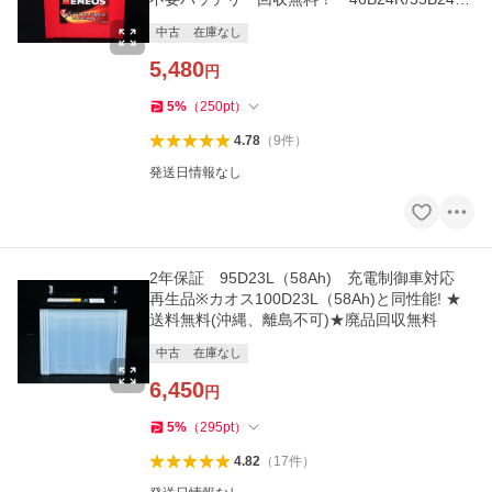
60B24R/65B24R/75B24R互換
中古
在庫なし
5,480
円
5
%
（
250
pt
）
4.78
（
9
件
）
発送日情報なし
2年保証 95D23L（58Ah) 充電制御車対応
再生品※カオス100D23L（58Ah)と同性能! ★
送料無料(沖縄、離島不可)★廃品回収無料
中古
在庫なし
6,450
円
5
%
（
295
pt
）
4.82
（
17
件
）