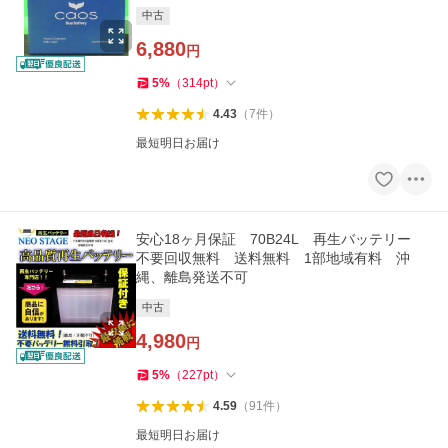
L 互換
中古
6,880
円
5
%
（
314
pt
）
4.43
（
7
件
）
最短明日お届け
安心18ヶ月保証 70B24L 再生バッテリー
不要回収無料 送料無料 1部地域有料 沖
縄、離島発送不可
中古
4,980
円
5
%
（
227
pt
）
4.59
（
91
件
）
最短明日お届け