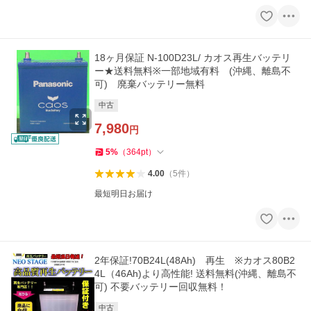
18ヶ月保証 N-100D23L/ カオス再生バッテリ
ー★送料無料※一部地域有料 (沖縄、離島不
可) 廃棄バッテリー無料
中古
7,980
円
5
%
（
364
pt
）
4.00
（
5
件
）
最短明日お届け
2年保証!70B24L(48Ah) 再生 ※カオス80B2
4L（46Ah)より高性能! 送料無料(沖縄、離島不
可) 不要バッテリー回収無料！
中古