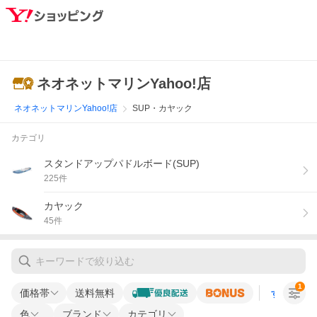
ネオネットマリンYahoo!店
ネオネットマリンYahoo!店
SUP・カヤック
カテゴリ
スタンドアップパドルボード(SUP)
225
件
カヤック
45
件
1
価格帯
送料無料
すべての条
色
ブランド
カテゴリ