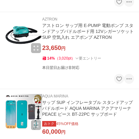
AZTRON
アストロン サップ用 E-PUMP 電動ポンプ スタ
ンドアップパドルボード用 12Vシガーソケット
SUP 空気入れ エアポンプ AZTRON
23,650
円
14
%
（
3,020
pt
）
要エントリー
本日翌日お届け非対応
AQUA MARINA
サップ SUP インフレータブル スタンドアップ
パドルボード AQUA MARINA アクアマリーナ
PEACE ピース BT-22PC サップボード
おトク
45
%OFF価格
60,000
円