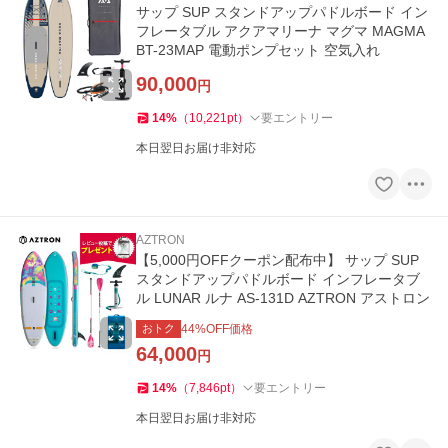
サップ SUP スタンドアップパドルボード イン
フレータブル アクアマリーナ マグマ MAGMA
BT-23MAP 電動ポンプセット 空気入れ
90,000
円
14
%
（
10,221
pt
）
要エントリー
本日翌日お届け非対応
AZTRON
【5,000円OFFクーポン配布中】 サップ SUP
スタンドアップパドルボード インフレータブ
ル LUNAR ルナ AS-131D AZTRON アストロン
おトク
44
%OFF価格
64,000
円
14
%
（
7,846
pt
）
要エントリー
本日翌日お届け非対応