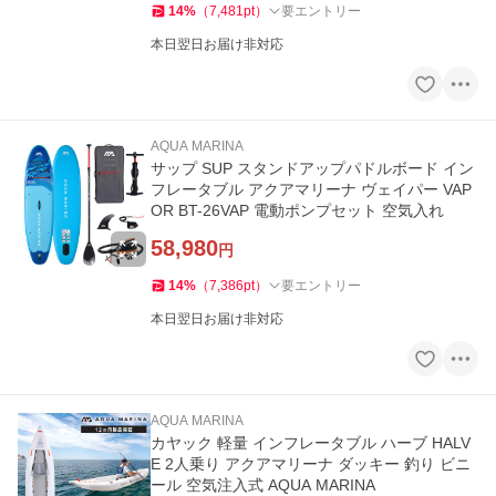
14
%
（
7,481
pt
）
要エントリー
本日翌日お届け非対応
AQUA MARINA
サップ SUP スタンドアップパドルボード イン
フレータブル アクアマリーナ ヴェイパー VAP
OR BT-26VAP 電動ポンプセット 空気入れ
58,980
円
14
%
（
7,386
pt
）
要エントリー
本日翌日お届け非対応
AQUA MARINA
カヤック 軽量 インフレータブル ハーブ HALV
E 2人乗り アクアマリーナ ダッキー 釣り ビニ
ール 空気注入式 AQUA MARINA