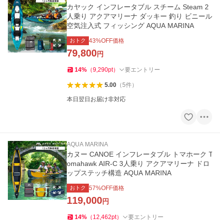
カヤック インフレータブル スチーム Steam 2
人乗り アクアマリーナ ダッキー 釣り ビニール
空気注入式 フィッシング AQUA MARINA
おトク
43
%OFF価格
79,800
円
14
%
（
9,290
pt
）
要エントリー
5.00
（
5
件
）
本日翌日お届け非対応
AQUA MARINA
カヌー CANOE インフレータブル トマホーク T
omahawk AIR-C 3人乗り アクアマリーナ ドロ
ップステッチ構造 AQUA MARINA
おトク
57
%OFF価格
119,000
円
14
%
（
12,462
pt
）
要エントリー