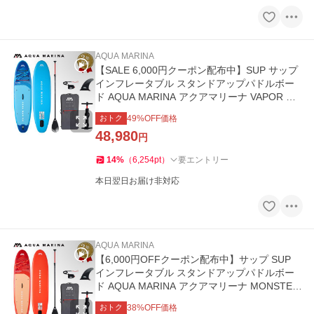
AQUA MARINA
【SALE 6,000円クーポン配布中】SUP サップ
インフレータブル スタンドアップパドルボー
ド AQUA MARINA アクアマリーナ VAPOR ヴ
ェイパー
おトク
49
%OFF価格
48,980
円
14
%
（
6,254
pt
）
要エントリー
本日翌日お届け非対応
AQUA MARINA
【6,000円OFFクーポン配布中】サップ SUP
インフレータブル スタンドアップパドルボー
ド AQUA MARINA アクアマリーナ MONSTER
モンスター BT-26MOP サップボード
おトク
38
%OFF価格