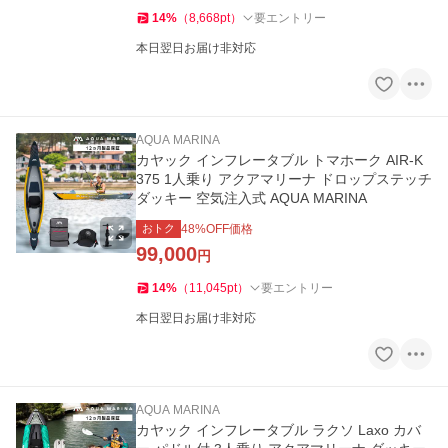
14
%
（
8,668
pt
）
要エントリー
本日翌日お届け非対応
AQUA MARINA
カヤック インフレータブル トマホーク AIR-K
375 1人乗り アクアマリーナ ドロップステッチ
ダッキー 空気注入式 AQUA MARINA
おトク
48
%OFF価格
99,000
円
14
%
（
11,045
pt
）
要エントリー
本日翌日お届け非対応
AQUA MARINA
カヤック インフレータブル ラクソ Laxo カバ