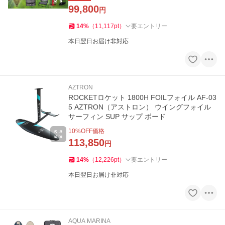
99,800
円
14
%
（
11,117
pt
）
要エントリー
本日翌日お届け非対応
AZTRON
ROCKETロケット 1800H FOILフォイル AF-03
5 AZTRON（アストロン） ウイングフォイル
サーフィン SUP サップ ボード
10
%OFF価格
113,850
円
14
%
（
12,226
pt
）
要エントリー
本日翌日お届け非対応
AQUA MARINA