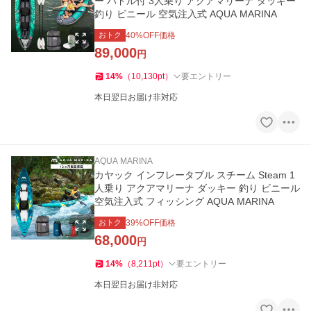
ー パドル付 3人乗り アクアマリーナ ダッキー
釣り ビニール 空気注入式 AQUA MARINA
おトク
40
%OFF価格
89,000
円
14
%
（
10,130
pt
）
要エントリー
本日翌日お届け非対応
AQUA MARINA
カヤック インフレータブル スチーム Steam 1
人乗り アクアマリーナ ダッキー 釣り ビニール
空気注入式 フィッシング AQUA MARINA
おトク
39
%OFF価格
68,000
円
14
%
（
8,211
pt
）
要エントリー
本日翌日お届け非対応