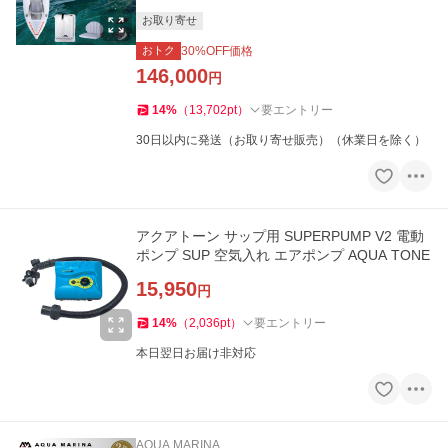
お取り寄せ
おトク
30
%OFF価格
146,000
円
14
%
（
13,702
pt
）
要エントリー
30日以内に発送（お取り寄せ販売）（休業日を除く）
アクアトーン サップ用 SUPERPUMP V2 電動
ポンプ SUP 空気入れ エアポンプ AQUA TONE
15,950
円
14
%
（
2,036
pt
）
要エントリー
本日翌日お届け非対応
AQUA MARINA