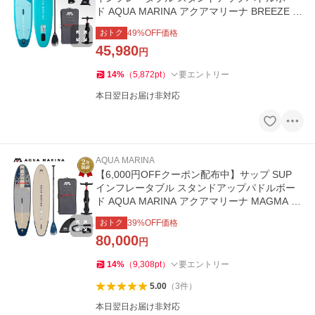
ド AQUA MARINA アクアマリーナ BREEZE ブ
リーズ BT-26BRP サップボード
おトク
49
%OFF価格
45,980
円
14
%
（
5,872
pt
）
要エントリー
本日翌日お届け非対応
AQUA MARINA
【6,000円OFFクーポン配布中】サップ SUP
インフレータブル スタンドアップパドルボー
ド AQUA MARINA アクアマリーナ MAGMA マ
グマ BT-23MAP
おトク
39
%OFF価格
80,000
円
14
%
（
9,308
pt
）
要エントリー
5.00
（
3
件
）
本日翌日お届け非対応