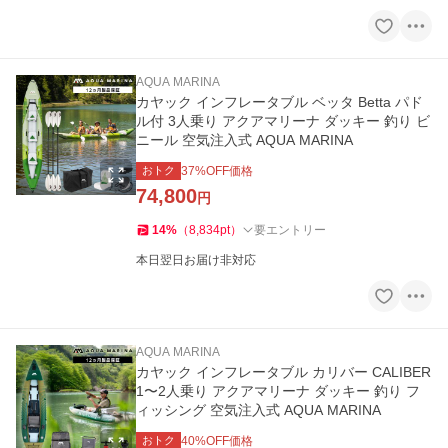
AQUA MARINA
カヤック インフレータブル ベッタ Betta パド
ル付 3人乗り アクアマリーナ ダッキー 釣り ビ
ニール 空気注入式 AQUA MARINA
おトク
37
%OFF価格
74,800
円
14
%
（
8,834
pt
）
要エントリー
本日翌日お届け非対応
AQUA MARINA
カヤック インフレータブル カリバー CALIBER
1〜2人乗り アクアマリーナ ダッキー 釣り フ
ィッシング 空気注入式 AQUA MARINA
おトク
40
%OFF価格