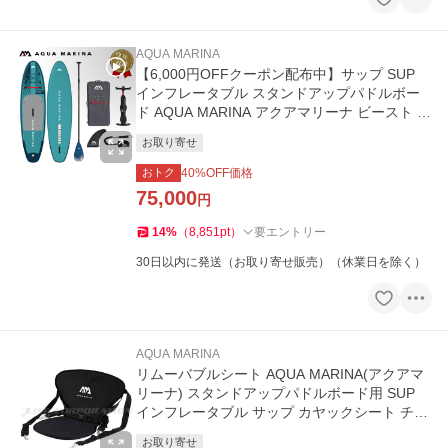
AQUA MARINA
【6,000円OFFクーポン配布中】サップ SUP
インフレータブル スタンドアップパドルボー
ド AQUA MARINA アクアマリーナ ビースト B
T-23BEP
お取り寄せ
おトク
40
%OFF価格
75,000
円
14
%
（
8,851
pt
）
要エントリー
30日以内に発送（お取り寄せ販売）（休業日を除く）
AQUA MARINA
リムーバブルシート AQUA MARINA(アクアマ
リーナ) スタンドアップパドルボード用 SUP
インフレータブル サップ カヤックシート チェ
ア
お取り寄せ