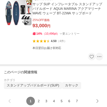
サップ SUP インフレータブル スタンドアップ
パドルボード AQUA MARINA アクアマリーナ
WAVE ウェーブ BT-22WA サップボード
25
%OFF価格
93,000
円
14
%
（
10,496
pt
）
要エントリー
4.50
（
4
件
）
本日翌日お届け非対応
このページの関連情報
カテゴリ
スタンドアップパドルボード(SUP)
カヤック
1
2
3
4
5
6
7