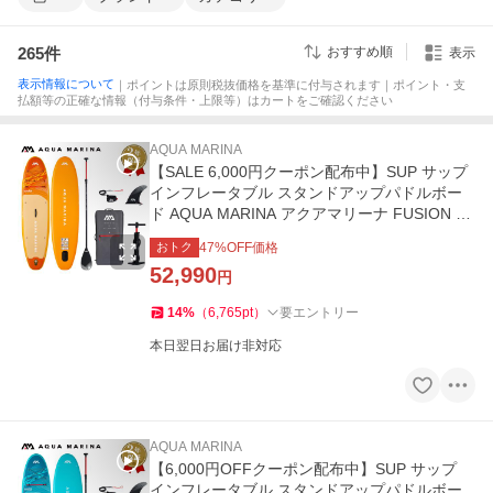
265
件
おすすめ順
表示
表示情報について
｜ポイントは原則税抜価格を基準に付与されます｜ポイント・支
払額等の正確な情報（付与条件・上限等）はカートをご確認ください
AQUA MARINA
【SALE 6,000円クーポン配布中】SUP サップ
インフレータブル スタンドアップパドルボー
ド AQUA MARINA アクアマリーナ FUSION フ
ュージョン
おトク
47
%OFF価格
52,990
円
14
%
（
6,765
pt
）
要エントリー
本日翌日お届け非対応
AQUA MARINA
【6,000円OFFクーポン配布中】SUP サップ
インフレータブル スタンドアップパドルボー