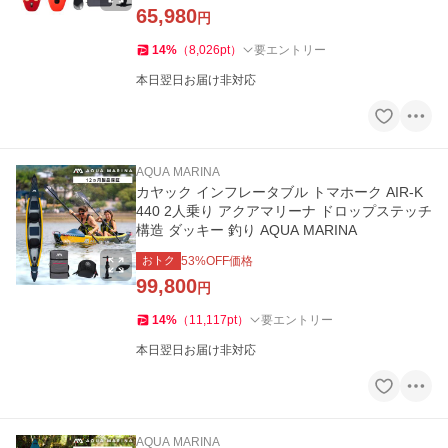
65,980
円
14
%
（
8,026
pt
）
要エントリー
本日翌日お届け非対応
AQUA MARINA
カヤック インフレータブル トマホーク AIR-K
440 2人乗り アクアマリーナ ドロップステッチ
構造 ダッキー 釣り AQUA MARINA
おトク
53
%OFF価格
99,800
円
14
%
（
11,117
pt
）
要エントリー
本日翌日お届け非対応
AQUA MARINA