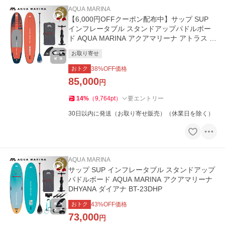
AQUA MARINA
【6,000円OFFクーポン配布中】サップ SUP
インフレータブル スタンドアップパドルボー
ド AQUA MARINA アクアマリーナ アトラス B
T-23ATP
お取り寄せ
おトク
38
%OFF価格
85,000
円
14
%
（
9,764
pt
）
要エントリー
30日以内に発送（お取り寄せ販売）（休業日を除く）
AQUA MARINA
サップ SUP インフレータブル スタンドアップ
パドルボード AQUA MARINA アクアマリーナ
DHYANA ダイアナ BT-23DHP
おトク
43
%OFF価格
73,000
円