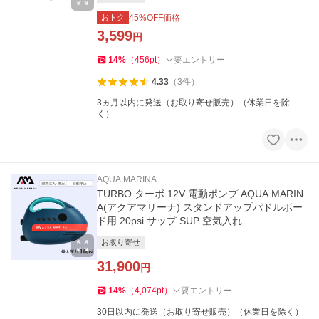
おトク
45
%OFF価格
3,599
円
14
%
（
456
pt
）
要エントリー
4.33
（
3
件
）
3ヵ月以内に発送（お取り寄せ販売）（休業日を除
く）
AQUA MARINA
TURBO ターボ 12V 電動ポンプ AQUA MARIN
A(アクアマリーナ) スタンドアップパドルボー
ド用 20psi サップ SUP 空気入れ
お取り寄せ
31,900
円
14
%
（
4,074
pt
）
要エントリー
30日以内に発送（お取り寄せ販売）（休業日を除く）