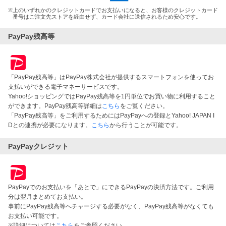
※
上のいずれかのクレジットカードでお支払いになると、お客様のクレジットカード
番号はご注文先ストアを経由せず、カード会社に送信されるため安心です。
PayPay残高等
「PayPay残高等」はPayPay株式会社が提供するスマートフォンを使ってお
支払いができる電子マネーサービスです。
Yahoo!ショッピングではPayPay残高等を1円単位でお買い物に利用すること
ができます。PayPay残高等詳細は
こちら
をご覧ください。
「PayPay残高等」をご利用するためにはPayPayへの登録とYahoo! JAPAN I
Dとの連携が必要になります。
こちら
から行うことが可能です。
PayPayクレジット
PayPayでのお支払いを「あとで」にできるPayPayの決済方法です。ご利用
分は翌月まとめてお支払い。
事前にPayPay残高等へチャージする必要がなく、PayPay残高等がなくても
お支払い可能です。
※詳細については
こちら
をご参照ください。