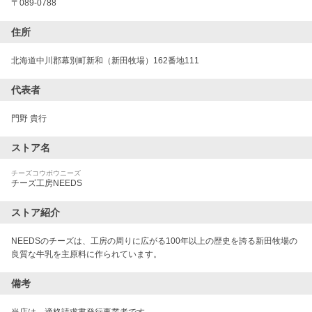
〒
089-0788
住所
北海道中川郡幕別町新和（新田牧場）162番地111
代表者
門野 貴行
ストア名
チーズコウボウニーズ
チーズ工房NEEDS
ストア紹介
NEEDSのチーズは、工房の周りに広がる100年以上の歴史を誇る新田牧場の
良質な牛乳を主原料に作られています。
備考