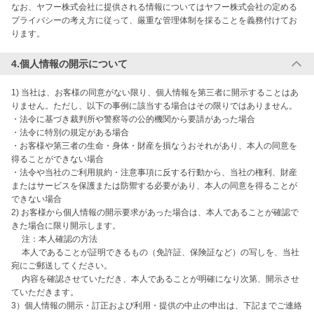
なお、ヤフー株式会社に提供される情報についてはヤフー株式会社の定める
プライバシーの考え方に従って、厳重な管理体制を採ることを義務付けてお
ります。
4.個人情報の開示について
1) 当社は、お客様の同意がない限り、個人情報を第三者に開示することはあ
りません。ただし、以下の事例に該当する場合はその限りではありません。

・法令に基づき裁判所や警察等の公的機関から要請があった場合

・法令に特別の規定がある場合

・お客様や第三者の生命・身体・財産を損なうおそれがあり、本人の同意を
得ることができない場合

・法令や当社のご利用規約・注意事項に反する行動から、当社の権利、財産
またはサービスを保護または防禦する必要があり、本人の同意を得ることが
できない場合

2) お客様から個人情報の開示要求があった場合は、本人であることが確認で
きた場合に限り開示します。

　 注：本人確認の方法

　 本人であることが証明できるもの（免許証、保険証など）の写しを、当社
宛にご郵送してください。

　 内容を確認させていただき、本人であることが明確になり次第、開示させ
ていただきます。

3）個人情報の開示・訂正および利用・提供の中止の申出は、下記までご連絡