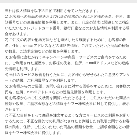
当社は個人情報を以下の目的で利用させていただきます。

1) お客様への商品の発送および代金の請求のためにお客様の氏名、住所、電
話番号などの連絡先情報を利用します。また、代金の請求に関連してご指定
いただいたクレジットカード番号、銀行口座などのお支払情報を利用する場
合があります。

2) ご注文の内容や配送方法などを連絡したり確認するために、お客様の氏
名、住所、e-mailアドレスなどの連絡先情報、ご注文いただいた商品の種類
や数量、ご請求金額などの情報を利用します。

3) お客様に当社が行うキャンペーンや商品・サービスのご案内をするため
に、ご利用された履歴や、お客様の氏名、住所、e-mailアドレスなどの連絡
先情報を利用します。

4) 当社のサービス改善を行うために、お客様から寄せられたご意見やアンケ
ートの結果、ご利用履歴などを利用します。

5) お客様からのご要望、お問い合わせに対する回答をするために、お客様の
氏名、住所、e-mailアドレスなどの連絡先情報を利用します。

6) お客様からのご注文状況を閲覧いただけるよう、ご注文いただいた商品の
種類や数量、ご請求金額などの情報をヤフー株式会社に対して提供し、表示
させます。

7) 不正な目的をもって商品を注文するような方にサービスのご利用をお断り
するために、不正な目的での利用がなされたと判断したお取引に関するお客
様の氏名、住所、ご注文いただいた商品の種類や数量、ご請求金額などの情
報をヤフー株式会社に提供します。