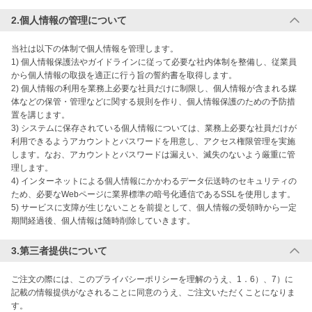
2.個人情報の管理について
当社は以下の体制で個人情報を管理します。

1) 個人情報保護法やガイドラインに従って必要な社内体制を整備し、従業員
から個人情報の取扱を適正に行う旨の誓約書を取得します。

2) 個人情報の利用を業務上必要な社員だけに制限し、個人情報が含まれる媒
体などの保管・管理などに関する規則を作り、個人情報保護のための予防措
置を講じます。

3) システムに保存されている個人情報については、業務上必要な社員だけが
利用できるようアカウントとパスワードを用意し、アクセス権限管理を実施
します。なお、アカウントとパスワードは漏えい、滅失のないよう厳重に管
理します。

4) インターネットによる個人情報にかかわるデータ伝送時のセキュリティの
ため、必要なWebページに業界標準の暗号化通信であるSSLを使用します。

5) サービスに支障が生じないことを前提として、個人情報の受領時から一定
3.第三者提供について
ご注文の際には、このプライバシーポリシーを理解のうえ、1．6）、7）に
記載の情報提供がなされることに同意のうえ、ご注文いただくことになりま
す。
