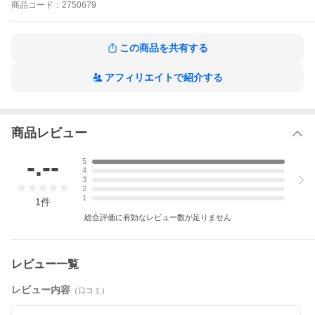
かりと機能します。同サイズのトップウォータープラグと比較して群を
商品
コード：
2750679
抜く飛距離。飛行姿勢が安定しており、軽量でもストレスを一切感じさ
せない飛びっぷり。
仕様/規格
この商品を共有する
●全長:45mm
アフィリエイトで紹介する
●自重:3.0g
●タイプ:フローティング
●カラー:18(マットHGG)
メーカー品番
商品レビュー
-.--
5
関連商品
4
3
2
1
対象ユーザー
1
件
総合評価に有効なレビュー数が足りません
サイズ・カ
45mm
ラー 一覧
レビュー一覧
03(クリア
○
ー)
レビュー内容
04(クリアー
○
（口コミ）
レーザー)