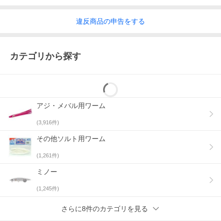
違反
商品の
申告をする
カテゴリから探す
アジ・メバル用ワーム
(
3,916
件)
その他ソルト用ワーム
(
1,261
件)
ミノー
(
1,245
件)
さらに8件のカテゴリを見る