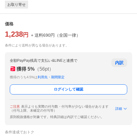
お取り寄せ
価格
1,238
円
+ 送料
690
円
（
全国一律
）
条件により送料が異なる場合があります。
全額PayPay残高で支払い&LINEと連携で
内訳
獲得
5
%
（
56
pt）
獲得のうち4.5%は
利用先・期間限定
ログインして確認
ご注意
表示よりも実際の付与数・付与率が少ない場合があります
詳細
（付与上限、未確定の付与等）
原則税抜価格が対象です。特典詳細は内訳でご確認ください。
条件達成でおトク