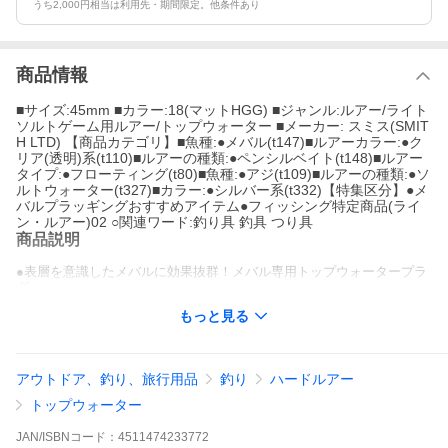
うち2,000円相当は利用先・期間限定。他条件あり
商品情報
■サイズ:45mm ■カラー:18(マットHGG) ■ジャンル:ルアー/ライト
ソルトゲーム用ルアー/トップウォーター ■メーカー: スミス(SMIT
H LTD) 【商品カテゴリ】■魚種:●メバル(t147)■ルアーカラー:●ク
リア(透明)系(t110)■ルアーの種類:●ペンシルベイト(t148)■ルアー
タイプ:●フローティング(t80)■魚種:●アジ(t109)■ルアーの種類:●ソ
ルトウォーター(t327)■カラー:●シルバー系(t332)【特集区分】●メ
バルプラッギングおすすめアイテム●フィッシング特定商品(ライ
ン・ルアー)02 ○関連ワード:釣り具 釣具 つり具
商品説明
●表層を意識したメバルに効果抜群！メバル専用トップウォータープラ
グ
●メバル用のトップウォータープラグに求められる最重要ポイントは
もっと見る
「浮き姿勢」で、、水平浮きが絶対条件となります。その理由は、潮流
に乗せて流したり漂わせたりするといった使われ方が多く、ベイトとな
る小イカやアミ、小魚等を水面で捕食するメバルを狙う、又は誘い出す
ためです。それに加えて、メバルの視覚にアピールし、好む波動を発す
る機能をプラス。小さなボディーに実戦要素を凝縮した本格派メバル専
アウトドア、釣り、旅行用品
釣り
ハードルアー
用トップウォータープラグです。
トップウォーター
●ナチュラルドリフトで魚に違和感を与えず、バイト数に差を付ける水
平浮き姿勢。小イカにマッチングしたボディーフォルム。エンペラを装
着し、ビッグアイをセットしたボディーは愛らしい上に、動かせばしっ
JAN/ISBNコード：
4511474233772