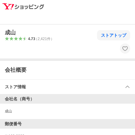
成山
ストアトップ
4.73
（
2,421
件
）
会社概要
ストア情報
会社名（商号）
成山
郵便番号