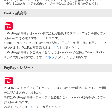
※
上のいずれかのクレジットカードでお支払いになると、お客様のクレジットカード
番号はご注文先ストアを経由せず、カード会社に送信されるため安心です。
PayPay残高等
「PayPay残高等」はPayPay株式会社が提供するスマートフォンを使ってお
支払いができる電子マネーサービスです。
Yahoo!ショッピングではPayPay残高等を1円単位でお買い物に利用すること
ができます。PayPay残高等詳細は
こちら
をご覧ください。
「PayPay残高等」をご利用するためにはPayPayへの登録とYahoo! JAPAN I
Dとの連携が必要になります。
こちら
から行うことが可能です。
PayPayクレジット
PayPayでのお支払いを「あとで」にできるPayPayの決済方法です。ご利用
分は翌月まとめてお支払い。
事前にPayPay残高等へチャージする必要がなく、PayPay残高等がなくても
お支払い可能です。
※詳細については
こちら
をご参照ください。