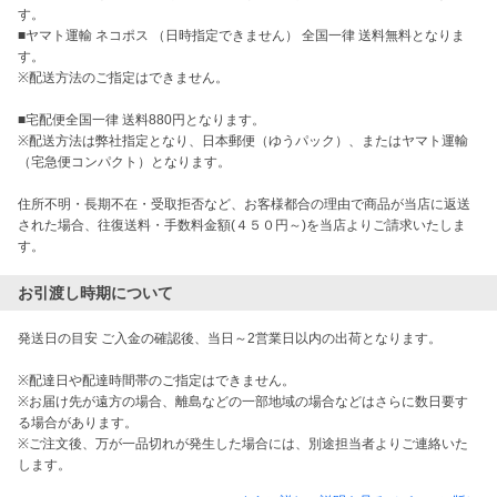
す。

■ヤマト運輸 ネコポス （日時指定できません） 全国一律 送料無料となりま
す。

※配送方法のご指定はできません。

■宅配便全国一律 送料880円となります。

※配送方法は弊社指定となり、日本郵便（ゆうパック）、またはヤマト運輸
（宅急便コンパクト）となります。

住所不明・長期不在・受取拒否など、お客様都合の理由で商品が当店に返送
された場合、往復送料・手数料金額(４５０円～)を当店よりご請求いたしま
お引渡し時期について
発送日の目安 ご入金の確認後、当日～2営業日以内の出荷となります。

※配達日や配達時間帯のご指定はできません。

※お届け先が遠方の場合、離島などの一部地域の場合などはさらに数日要す
る場合があります。

※ご注文後、万が一品切れが発生した場合には、別途担当者よりご連絡いた
します。