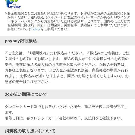
※
各金融機関ごとにお支払い限度額が異なります。お客様がご契約の金融機関にお確
かめください。銀行振込（ペイジー）は左記のペイジーマークがあるATMやインタ
ーネットバンキングからお支払いいただける決済サービスです。国内のほとんどの
金融機関（郵便局、銀行、信用金庫、労働金庫、農漁協）でご利用いただけます。
詳細については
ヘルプ
をご参照ください。
paypay銀行振込
※ご注文後、『1週間以内』にお振込みください。 ※振込みのご名義は、ご注
文者様のお名前にてお願いします。 振込名義人がご注文者様以外のお名前の
場合、事前に振込名義人様のお名前をお知らせください。 ※振込手数料は、
お客様ご負担となります。 ※ご入金が確認され次第、商品発送の準備が行わ
れます。 お振込みが遅くなりますと、商品のお届けも遅くなりますので、お
急ぎの場合はご注意下さい。
お支払い期限について
クレジットカード決済をお選びいただいた場合、商品発送後に決済が完了し
ます。

引落し日は、各クレジットカード会社の締め日、支払日をご確認下さい。
消費税の取り扱いについて