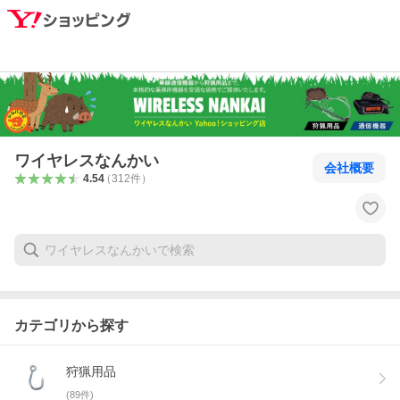
ワイヤレスなんかい
会社概要
4.54
（
312
件
）
カテゴリから探す
狩猟用品
(
89
件)