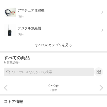
アマチュア無線機
(
5
件)
デジタル無線機
(
2
件)
すべてのカテゴリを見る
すべての商品
対象商品
0
件
0
〜
0
件
0
件中
ストア情報