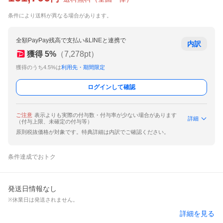
条件により送料が異なる場合があります。
全額PayPay残高で支払い&LINEと連携で
内訳
獲得
5
%
（
7,278
pt）
獲得のうち4.5%は
利用先・期間限定
ログインして確認
ご注意
表示よりも実際の付与数・付与率が少ない場合があります
詳細
（付与上限、未確定の付与等）
原則税抜価格が対象です。特典詳細は内訳でご確認ください。
条件達成でおトク
発送日情報なし
※休業日は発送されません。
詳細を見る