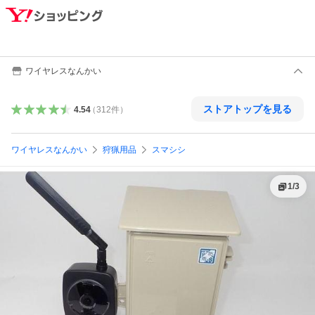
ワイヤレスなんかい
ストアトップを見る
4.54
（
312
件
）
ワイヤレスなんかい
狩猟用品
スマシシ
1
/
3