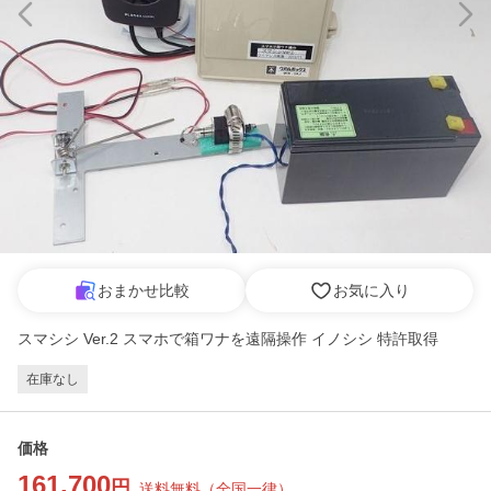
おまかせ比較
お気に入り
スマシシ Ver.2 スマホで箱ワナを遠隔操作 イノシシ 特許取得
在庫なし
価格
161,700
円
送料無料
（
全国一律
）