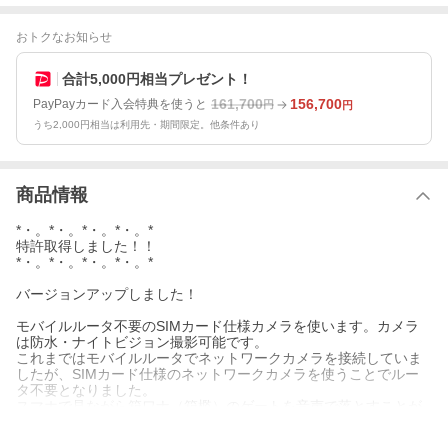
おトクなお知らせ
合計5,000円相当プレゼント！
161,700
156,700
PayPayカード入会特典を使うと
円
円
うち2,000円相当は利用先・期間限定。他条件あり
商品情報
*・。*・。*・。*・。*
特許取得しました！！
*・。*・。*・。*・。*
バージョンアップしました！
モバイルルータ不要のSIMカード仕様カメラを使います。カメラ
は防水・ナイトビジョン撮影可能です。
これまではモバイルルータでネットワークカメラを接続していま
したが、SIMカード仕様のネットワークカメラを使うことでルー
タ不要となりました。
スマホで見ながら箱ワナ（箱檻）のゲートを音声で落とすことが
できる装置です。