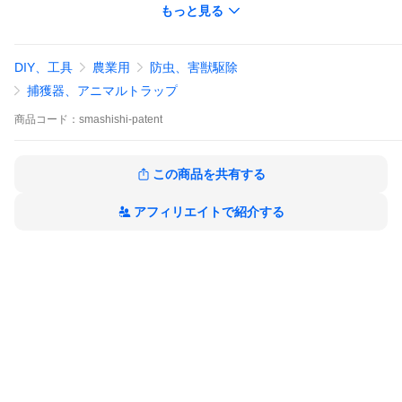
バージョンアップしました！
もっと見る
モバイルルータ不要のSIMカード仕様カメラを使います。
カメラは防水・ナイトビジョン撮影可能です。
これまではモバイルルータでネットワークカメラを接続していま
DIY、工具
農業用
防虫、害獣駆除
したが、
捕獲器、アニマルトラップ
SIMカード仕様のネットワークカメラを使うことでルータ不要と
なりました。
商品
コード：
smashishi-patent
本装置は、すでにお持ちの箱ワナ（箱檻）に取り付けて動作させ
ます。
この商品を共有する
狩猟者の皆さまは、すでにたくさんの箱ワナ（箱檻）をお持ちと
思いますが、あまり使われていません。
理由は獲れない、箱ワナに入らないせいです。
アフィリエイトで紹介する
最初は入ったはずですが、獲物は学習をします。
イノシシは群れで行動するので、一部を取り逃がしたら二度と入
ることはありません。
この装置は、箱ワナの様子を見ながら、群れ全部が入ったことを
確認して動作させることができます。
トリガーライン（仕掛け線）がないので、学習した獲物もエサを
食べに入ります。
装置一式は、電動トリガー装置、SIMカード仕様ネットワークカ
メラ、防水制御箱、小型バッテリー、ゲートを吊り下げるワイヤ
ーから構成されます。