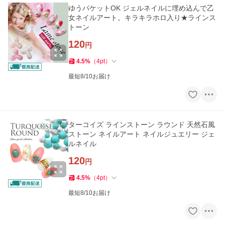
ゆうパケットOK ジェルネイルに埋め込んで乙
女ネイルアート。キラキラホロ入り★ラインス
トーン
120
円
4.5
%
（
4
pt
）
最短8/10お届け
ターコイズ ラインストーン ラウンド 天然石風
ストーン ネイルアート ネイルジュエリー ジェ
ルネイル
120
円
4.5
%
（
4
pt
）
最短8/10お届け