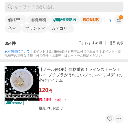
1
価格帯
送料無料
すべての条
色
ブランド
カテゴリ
354
件
おすすめ順
表示
表示情報について
｜ポイントは原則税抜価格を基準に付与されます｜ポイント・支
払額等の正確な情報（付与条件・上限等）はカートをご確認ください
【メール便OK】価格重視！ラインストーント
レイ プチプラがうれしいジェルネイル&デコの
必須アイテム
120
円
4.5
%
（
4
pt
）
最短8/10お届け