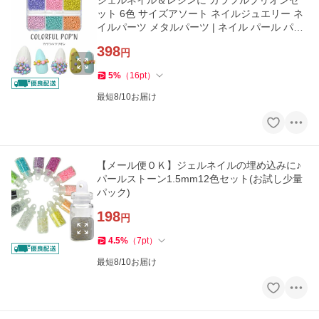
ジェルネイル＆レジンに カラフルブリオンセ
ット 6色 サイズアソート ネイルジュエリー ネ
イルパーツ メタルパーツ | ネイル パール パー
ツ
398
円
5
%
（
16
pt
）
最短8/10お届け
【メール便ＯＫ】ジェルネイルの埋め込みに♪
パールストーン1.5mm12色セット(お試し少量
パック)
198
円
4.5
%
（
7
pt
）
最短8/10お届け