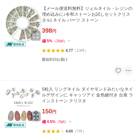
【メール便送料無料】ジェルネイル・レジンの
埋め込みに♪令和ストーンお試しセットクリス
タル| ネイル パーツ ストーン
398
円
5
%
（
16
pt
）
4.77
（
13
件
）
最短8/10お届け
5粒入 リングネイル ダイヤモンドみたいなネイ
ルデザインに キャッツアイ 金色鍵付き 台座 ラ
インストーン クリスタ
150
円
4.5
%
（
5
pt
）
4.00
（
7
件
）