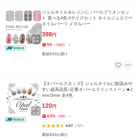
ジェルネイル＆レジンに パールブリオンセッ
ト 選べる4色 6サイズセット ネイルジュエリー
ネイルパーツ メタルパー
398
円
5
%
（
16
pt
）
最短8/10お届け
【オパールスタッズ】ジェルネイルに馴染みや
すい超高品質♪定番オパールラインストーン★2
mm/3mm 全4色
120
円
4.5
%
（
4
pt
）
4.67
（
3
件
）
最短8/10お届け