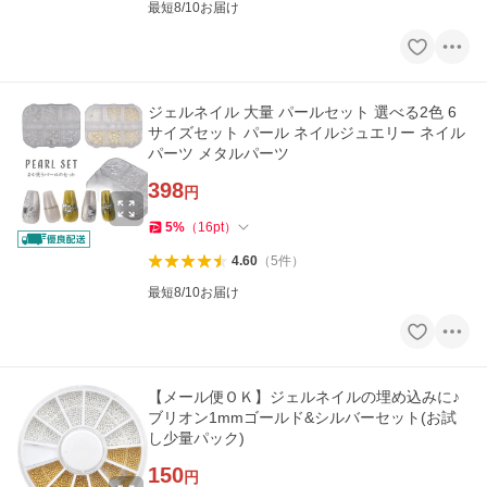
最短8/10お届け
ジェルネイル 大量 パールセット 選べる2色 6
サイズセット パール ネイルジュエリー ネイル
パーツ メタルパーツ
398
円
5
%
（
16
pt
）
4.60
（
5
件
）
最短8/10お届け
【メール便ＯＫ】ジェルネイルの埋め込みに♪
ブリオン1mmゴールド&シルバーセット(お試
し少量パック)
150
円