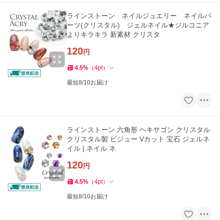
ラインストーン ネイルジュエリー ネイルパ
ーツ(クリスタル) ジェルネイル★ジルコニア
よりキラキラ 新素材 クリスタ
120
円
4.5
%
（
4
pt
）
最短8/10お届け
ラインストーン 六角形 ヘキサゴン クリスタル
クリスタル製 ビジュー Vカット 宝石 ジェルネ
イル | ネイル ネ
120
円
4.5
%
（
4
pt
）
最短8/10お届け