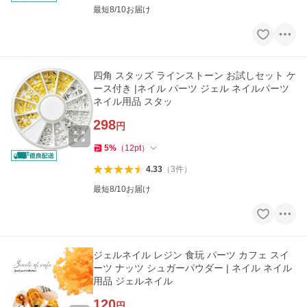
最短8/10お届け
四角 スタッズ ラインストーン お試しセット ケ
ース付き |ネイル パーツ ジェル ネイルパーツ
ネイル用品 スタッ
298
円
5
%
（
12
pt
）
4.33
（
3
件
）
最短8/10お届け
ジェルネイル レジン 食玩 パーツ カフェ スイ
ーツ ナッツ シュガーパウダー | ネイル ネイル
用品 ジェルネイル
120
円