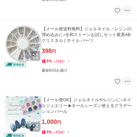
【メール便送料無料】ジェルネイル・レジンの
埋め込みに♪令和ストーンお試しセット紫系AB
クリスタル | ネイル パーツ
398
円
5
%
（
16
pt
）
最短8/10お届け
【メール便OK】ジェルネイルやレジンに♪ネイ
ルジュエリー★オールシーズン使えるグラデー
ションパール
1,000
円
5
%
（
45
pt
）