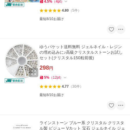
4.5
%
（
4
pt
）
4.80
（
5
件
）
最短8/10お届け
ゆうパケット送料無料 ジェルネイル・レジン
の埋め込みに♪高級クリスタルストーンお試し
セット(クリスタル150粒前後)
298
円
5
%
（
12
pt
）
4.77
（
30
件
）
最短8/10お届け
ラインストーン ブルー系 クリスタル クリスタ
ル製 ビジュー Vカット 宝石 ジェルネイル ジェ