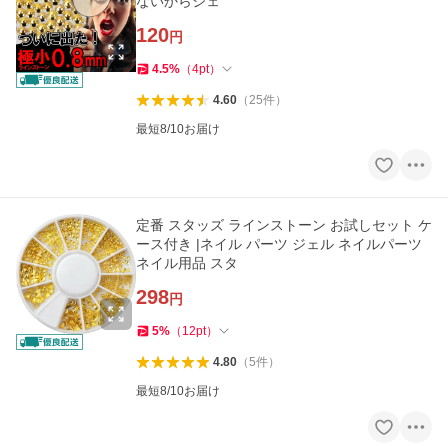
ないからジェ
120
円
4.5
%
（
4
pt
）
4.60
（
25
件
）
最短8/10お届け
定番 スタッズ ラインストーン お試しセット ケ
ース付き |ネイル パーツ ジェル ネイルパーツ
ネイル用品 スタ
298
円
5
%
（
12
pt
）
4.80
（
5
件
）
最短8/10お届け