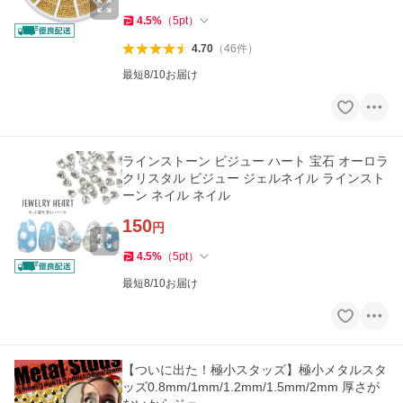
4.5
%
（
5
pt
）
4.70
（
46
件
）
最短8/10お届け
ラインストーン ビジュー ハート 宝石 オーロラ
クリスタル ビジュー ジェルネイル ラインスト
ーン ネイル ネイル
150
円
4.5
%
（
5
pt
）
最短8/10お届け
【ついに出た！極小スタッズ】極小メタルスタ
ッズ0.8mm/1mm/1.2mm/1.5mm/2mm 厚さが