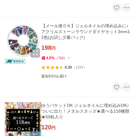
【メール便ＯＫ】ジェルネイルの埋め込みに♪
アクリルストーンラウンドダイヤカット3mm1
2色(お試し少量パック)
198
円
4.5
%
（
7
pt
）
4.30
（
10
件
）
最短8/10お届け
ゆうパケットOK ジェルネイルに埋め込みOK♪
ついに出た！メタルスタッズ★選べる118種類
★50粒入り
120
円