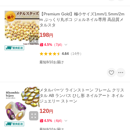
【Premium Gold】極小サイズ1mm/1.5mm/2m
m ぷっくり丸ポコ ジェルネイル専用 高品質メ
タルスタ
198
円
4.5
%
（
7
pt
）
4.64
（
14
件
）
最短8/10お届け
メタルパーツ ラインストーン フレーム クリス
タル AB ランバス ひし形 ネイルアート ネイル
ジュエリー ストーン
120
円
4.5
%
（
4
pt
）
最短8/10お届け