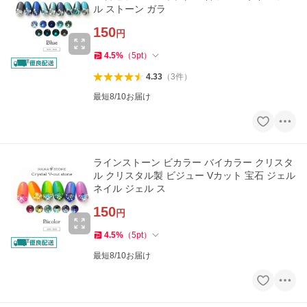
ル ストーン ガラ
150
円
4.5
%
（
5
pt
）
4.33
（
3
件
）
最短8/10お届け
ラインストーン ビカラー バイカラー クリスタ
ル クリスタル製 ビジュー Vカット 宝石 ジェル
ネイル ジェル ス
150
円
4.5
%
（
5
pt
）
最短8/10お届け