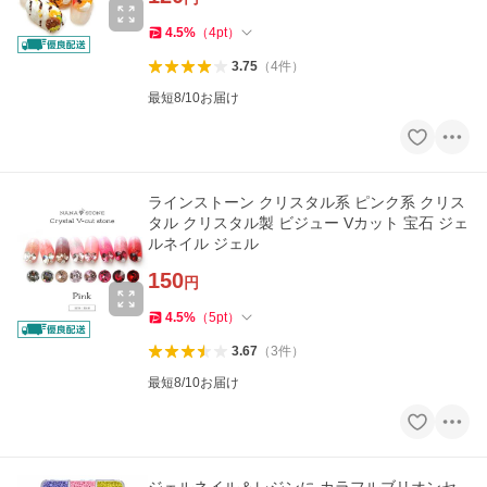
4.5
%
（
4
pt
）
3.75
（
4
件
）
最短8/10お届け
ラインストーン クリスタル系 ピンク系 クリス
タル クリスタル製 ビジュー Vカット 宝石 ジェ
ルネイル ジェル
150
円
4.5
%
（
5
pt
）
3.67
（
3
件
）
最短8/10お届け