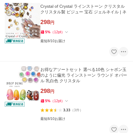
Crystal of Crystal ラインストーン クリスタル
クリスタル製 ビジュー 宝石 ジェルネイル | ネ
298
円
5
%
（
12
pt
）
最短8/10お届け
お得なアソートセット 選べる10色 シャボン玉
のように偏光 ラインストーン ラウンド オパー
ル 乳白色 クリスタル
298
円
5
%
（
12
pt
）
3.33
（
3
件
）
最短8/10お届け