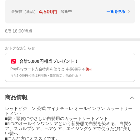
4,500
最安値
（新品）
閲覧中
一覧を見る
円
8/8 18:00
時点
おトクなお知らせ
合計5,000円相当プレゼント！
4,500
0
PayPayカード入会特典を使うと
円
円
うち2,000円相当は利用先・期間限定。他条件あり
商品情報
レッドビジョン 公式 マイナチュレ オールインワン カラートリー
トメント
■髪・頭皮にやさしい白髪用のカラートリートメント。
■4つのオールインワンケアという新発想で白髪を染める。白髪ケ
ア、スカルプケア、ヘアケア、エイジングケアで使うたびに美し
い髪へ。
■こんな方にオススメです。