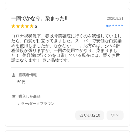
一回でかなり、染まった‼
2020/9/21
5
fun********
コロナ禍状況下、春以降美容院に行くのを我慢していまし
たら、白髪が目立ってきました。ス―パ―で安価な白髪染
めを使用しましたが、なかなか……。此方のは、少々4倍
程値段が張りますが、一回の使用でかなり、染まりまし
た！  美容院に行くのを自粛している現在には、暫くお世
話になります！ 良い品物です。
投稿者情報
50代
購入した商品
カラー/ダークブラウン
いいね
10