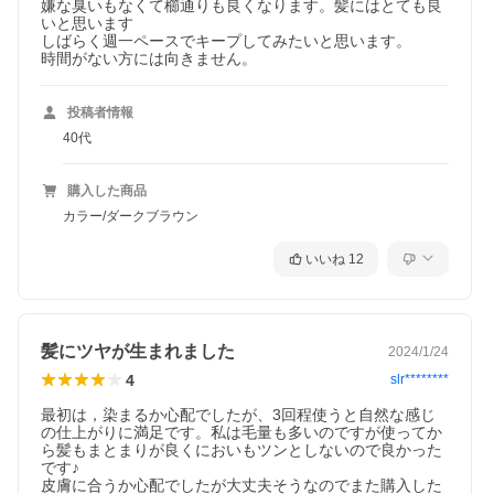
嫌な臭いもなくて櫛通りも良くなります。髪にはとても良
いと思います

しばらく週一ペースでキープしてみたいと思います。

時間がない方には向きません。
投稿者情報
40代
購入した商品
カラー/ダークブラウン
いいね
12
髪にツヤが生まれました
2024/1/24
4
slr********
最初は，染まるか心配でしたが、3回程使うと自然な感じ
の仕上がりに満足です。私は毛量も多いのですが使ってか
ら髪もまとまりが良くにおいもツンとしないので良かった
です♪

皮膚に合うか心配でしたが大丈夫そうなのでまた購入した