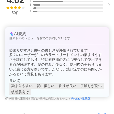
4.02
4
3
2
1
50
件
AI要約
他ストアのレビューを含めて要約しています
染まりやすさと髪への優しさが評価されています
多くのユーザーがこのカラートリートメントの染まりやす
さを評価しており、特に敏感肌の方にも安心して使用でき
る点が好評です。髪の痛みが少なく、使用後の手触りも良
いと感じる方が多いです。ただし、洗い流すのに時間がか
かるという意見もあります。
良い点
染まりやすい
髪に優しい
香りが良い
手触りが良い
敏感肌向け
その他の注意点
AI回答の正確性や商品の効果は保証されません（
）