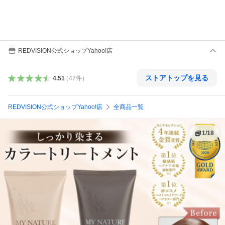
REDVISION公式ショップYahoo!店
ストアトップを見る
4.51
（
47
件
）
REDVISION公式ショップYahoo!店
全商品一覧
1
/
18