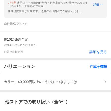
ご注意
表示よりも実際の付与数・付与率が少ない場合があります
詳細
（付与上限、未確定の付与等）
原則税抜価格が対象です。特典詳細は内訳でご確認ください。
条件達成でおトク
8/10に発送予定
※休業日は発送されません。
詳細を見る
お届け日指定可
バリエーション
在庫を確認
カラー、40,000円以上のご注文につきましては
他ストアでの取り扱い（全
3
件）