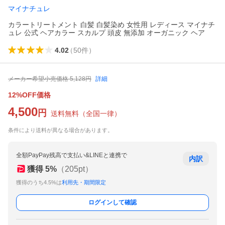
マイナチュレ
カラートリートメント 白髪 白髪染め 女性用 レディース マイナチ
ュレ 公式 ヘアカラー スカルプ 頭皮 無添加 オーガニック ヘア
4.02
（
50
件
）
メーカー希望小売価格
5,128
円
詳細
12%OFF価格
4,500
円
送料無料
（
全国一律
）
条件により送料が異なる場合があります。
全額PayPay残高で支払い&LINEと連携で
内訳
獲得
5
%
（
205
pt）
獲得のうち4.5%は
利用先・期間限定
ログインして確認