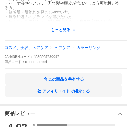
・パーマ液やヘアカラー剤で髪や頭皮が荒れてしまう可能性があ
る方。
・敏感肌・肌荒れを起こしやすい方。
・無添加処方のブランドを選びたい方。
・長く使うものだから、髪と頭皮に優しく白髪を染めたい方。
・カラートリートメントでも白髪をしっかり染めたい方。
もっと見る
・気になる生え際や分け目の白髪も、自宅でこまめにケアしたい
方。
・ハリやつやのある髪を目指したい方。
・ヘアカラー剤（白髪染め）の匂いが苦手で、ナチュラルな香り
コスメ、美容、ヘアケア
ヘアケア
カラーリング
の商品を探している方。
JAN/ISBNコード：
4589565730097
白髪染め 部分染め 女性用 市販 シャンプー トリートメント 白髪隠
し 白髪かくし 口コミ さらさら 人気 明るい色 白髪染めクリーム
商品
コード：
colortreatment
よく染まる おすすめ 美容院 セルフ 簡単
この商品を共有する
アフィリエイトで紹介する
商品レビュー
5