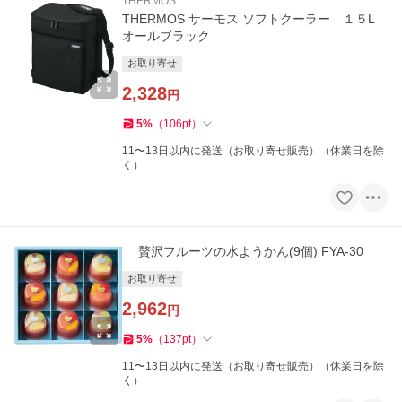
THERMOS
THERMOS サーモス ソフトクーラー １５L
オールブラック
お取り寄せ
2,328
円
5
%
（
106
pt
）
11〜13日以内に発送（お取り寄せ販売）（休業日を除
く）
贅沢フルーツの水ようかん(9個) FYA-30
お取り寄せ
2,962
円
5
%
（
137
pt
）
11〜13日以内に発送（お取り寄せ販売）（休業日を除
く）