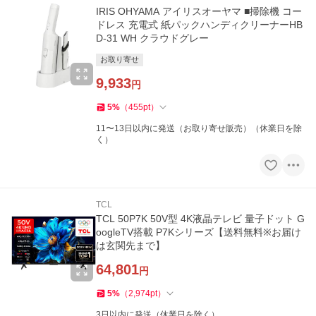
IRIS OHYAMA アイリスオーヤマ ■掃除機 コー
ドレス 充電式 紙パックハンディクリーナーHB
D-31 WH クラウドグレー
お取り寄せ
9,933
円
5
%
（
455
pt
）
11〜13日以内に発送（お取り寄せ販売）（休業日を除
く）
TCL
TCL 50P7K 50V型 4K液晶テレビ 量子ドット G
oogleTV搭載 P7Kシリーズ【送料無料※お届け
は玄関先まで】
64,801
円
5
%
（
2,974
pt
）
3日以内に発送（休業日を除く）