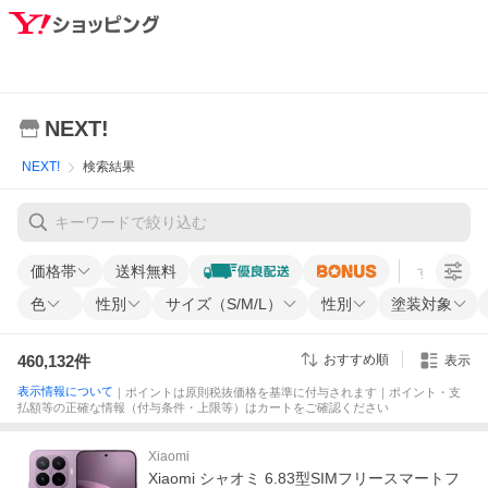
NEXT!
NEXT!
検索結果
価格帯
送料無料
すべての条
色
性別
サイズ（S/M/L）
性別
塗装対象
460,132
件
おすすめ順
表示
表示情報について
｜ポイントは原則税抜価格を基準に付与されます｜ポイント・支
払額等の正確な情報（付与条件・上限等）はカートをご確認ください
Xiaomi
Xiaomi シャオミ 6.83型SIMフリースマートフ