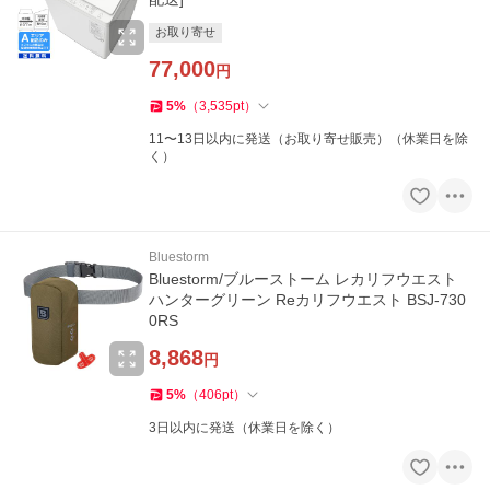
お取り寄せ
77,000
円
5
%
（
3,535
pt
）
11〜13日以内に発送（お取り寄せ販売）（休業日を除
く）
Bluestorm
Bluestorm/ブルーストーム レカリフウエスト
ハンターグリーン Reカリフウエスト BSJ-730
0RS
8,868
円
5
%
（
406
pt
）
3日以内に発送（休業日を除く）