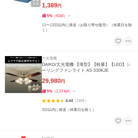
1,389
円
5
%
（
62
pt
）
11〜13日以内に発送（お取り寄せ販売）（休業日を除
く）
大光電機
DAIKO/大光電機 【薄型】【軽量】【LED】シ
ーリングファンライト AS-330KJE
29,980
円
5
%
（
1,374
pt
）
4.44
（
18
件
）
3日以内に発送（休業日を除く）