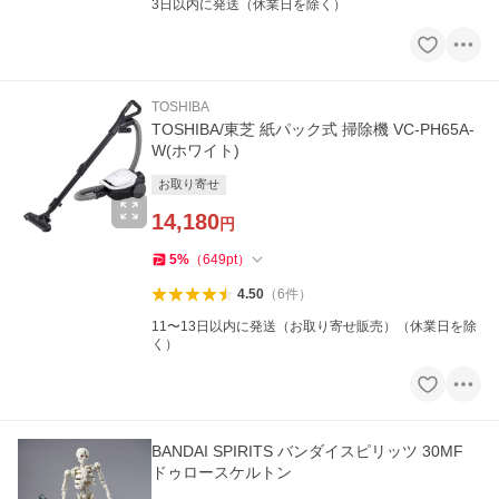
3日以内に発送（休業日を除く）
TOSHIBA
TOSHIBA/東芝 紙パック式 掃除機 VC-PH65A-
W(ホワイト)
お取り寄せ
14,180
円
5
%
（
649
pt
）
4.50
（
6
件
）
11〜13日以内に発送（お取り寄せ販売）（休業日を除
く）
BANDAI SPIRITS バンダイスピリッツ 30MF
ドゥロースケルトン