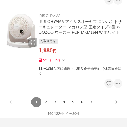
IRIS OHYAMA
IRIS OHYAMA アイリスオーヤマ コンパクトサ
ーキュレーター マカロン型 固定タイプ 8畳 W
OOZOO ウーズー PCF-MKM15N W ホワイト
お取り寄せ
1,980
円
5
%
（
90
pt
）
11〜13日以内に発送（お取り寄せ販売）（休業日を除
く）
1
2
3
4
5
6
7
460,132
件中
1
〜
30
件