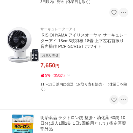
3日以内に発送（休業日を除く）
サーキュレーターアイ
IRIS OHYAMA アイリスオーヤマ サーキュレー
ターアイ 15cm3枚羽根 18畳 上下左右首振り
音声操作 PCF-SCV15T ホワイト
お取り寄せ
7,650
円
5
%
（
350
pt
）
11〜13日以内に発送（お取り寄せ販売）（休業日を除
く）
明治薬品 ラクトロン錠 整腸・消化薬 60錠 10
日分(成人1回2錠 1日3回服用として) 指定医薬
部外品