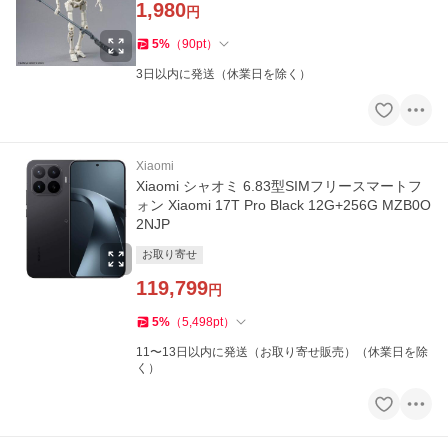
1,980
円
5
%
（
90
pt
）
3日以内に発送（休業日を除く）
Xiaomi
Xiaomi シャオミ 6.83型SIMフリースマートフ
ォン Xiaomi 17T Pro Black 12G+256G MZB0O
2NJP
お取り寄せ
119,799
円
5
%
（
5,498
pt
）
11〜13日以内に発送（お取り寄せ販売）（休業日を除
く）