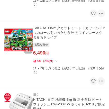
11〜13日以内に発送（お取り寄せ販売）（休業日を除
く）
TAKARATOMY タカラトミー トミカワールド 2
つのコースをいったりきたり!ツインコースや
まみちドライブ
お取り寄せ
6,490
円
5
%
（
297
pt
）
11〜13日以内に発送（お取り寄せ販売）（休業日を除
く）
日立
HITACHI 日立 洗濯機 8kg 縦型 全自動 ビート
ウォッシュ BW-V80K W ホワイト[Aエリア限定
配送]