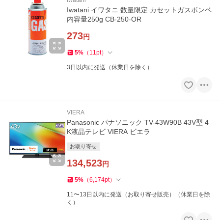
Iwatani
Iwatani イワタニ 数量限定 カセットガスボンベ
内容量250g CB-250-OR
273
円
5
%
（
11
pt
）
3日以内に発送（休業日を除く）
VIERA
Panasonic パナソニック TV-43W90B 43V型 4
K液晶テレビ VIERA ビエラ
お取り寄せ
134,523
円
5
%
（
6,174
pt
）
11〜13日以内に発送（お取り寄せ販売）（休業日を除
く）