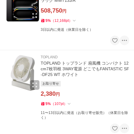
ラック MWT13J/A
508,750
円
5
%
（
12,168
pt
）
3日以内に発送（休業日を除く）
TOPLAND
TOPLAND トップランド 扇風機 コンパクト 12
cm7枚羽根 3WAY電源 どこでもFANTASTIC SF
-DF25 WT ホワイト
お取り寄せ
2,380
円
5
%
（
107
pt
）
11〜13日以内に発送（お取り寄せ販売）（休業日を除
く）