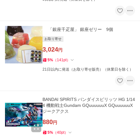
「銀座千疋屋」 銀座ゼリー 9個
お取り寄せ
3,024
円
5
%
（
141
pt
）
21日以内に発送（お取り寄せ販売）（休業日を除く）
BANDAI SPIRITS バンダイスピリッツ HG 1/14
4 機動戦士Gundam GQuuuuuuX GQuuuuuuX
ジークアクス
880
円
5
%
（
40
pt
）