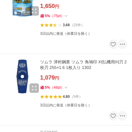
1,650
円
5
%
（
75
pt
）
3.68
（
25
件
）
3日以内に発送（休業日を除く）
ツムラ 津村鋼業 ツムラ 角鳩印 刈払機用刈刃 2
枚刃 255×1.6 1枚入り 1302
1,079
円
5
%
（
48
pt
）
4.80
（
5
件
）
3日以内に発送（休業日を除く）