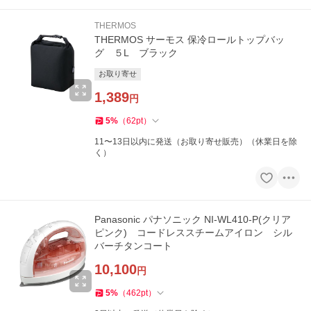
THERMOS
THERMOS サーモス 保冷ロールトップバッ
グ ５L ブラック
お取り寄せ
1,389
円
5
%
（
62
pt
）
11〜13日以内に発送（お取り寄せ販売）（休業日を除
く）
Panasonic パナソニック NI-WL410-P(クリア
ピンク) コードレススチームアイロン シル
バーチタンコート
10,100
円
5
%
（
462
pt
）