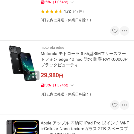
5
%
（
1,054
pt
）
4.72
（
47
件
）
3日以内に発送（休業日を除く）
motorola edge
Motorola モトローラ 6.55型SIMフリースマー
トフォン edge 40 neo 防水 防塵 PAYK0000JP
ブラックビューティ
29,980
円
5
%
（
1,374
pt
）
3日以内に発送（休業日を除く）
Apple アップル 即納可 iPad Pro 13インチ Wi-F
i+Cellular Nano-textureガラス 2TB スペースブ