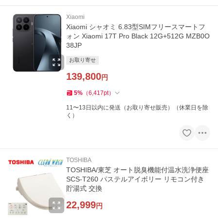
Xiaomi
Xiaomi シャオミ 6.83型SIMフリースマートフ
ォン Xiaomi 17T Pro Black 12G+512G MZB0O
38JP
お取り寄せ
139,800
円
5
%
（
6,417
pt
）
11〜13日以内に発送（お取り寄せ販売）（休業日を除
く）
TOSHIBA
TOSHIBA/東芝 オート脱臭機能付温水洗浄便座
SCS-T260 パステルアイボリー リモコン付き
貯湯式 交換
22,999
円