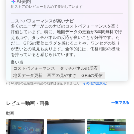
AI要約
GPS受信感度が極端に低下し、十分な性能が発揮できない場合が
他ストアのレビューを含めて要約しています
あります。（車種によっては電波を通すためにガラスの一部に未
加工の箇所が設けられている場合があります。詳細はディーラー
などへご確認ください。）
コストパフォーマンスが高いナビ
※ ワンセグアンテナ内蔵していますが、すべての地域でサポート
多くのユーザーがこのナビのコストパフォーマンスを高く
されているわけではございません。受信感度は地域により異な
評価しています。特に、地図データの更新が3年間無料で行
り、受信環境によっても大きく左右されます。当店では、出荷前
に受信の確認をしており、ワンセグについては保証対象外となり
える点や、タッチパネルの反応が良いことが好評です。た
ますので、ワンセグが受信できない旨の返品は承る事ができませ
だし、GPSの受信にラグを感じることや、ワンセグの映り
ん。また、防水・防塵機能はございませんので、浸水や粉塵混入
が悪いとの意見もあります。全体的には、価格相応の機能
などによる故障も、保証の対象外になりますので、ご了承くださ
を持っていると感じられています。
い。
※ 直射日光が当たる場所や炎天下の車内など高温になる場所に放
良い点
置しないでください。（バッテリーの漏液・発熱・破損・発火の
コストパフォーマンス
タッチパネルの反応
原因になるおそれがあります。）
地図データ更新
画面の見やすさ
GPSの受信
※ 本製品の耐熱温度の目安は、0度?50度となっております。この
範囲を超えますと、液晶の不良・バッテリーの破損・吸盤の落
その他の注意点
AI回答の正確性や商品の効果は保証されません（
）
下・反応速度の低下などの不具合が発生する可能性がありますの
で、ご注意ください。
【商品内容】
一覧で見る
レビュー動画・画像
- 本体
- 吸着式スタンド
動画
- ホールド用台座
- スタンドカップ
- シガー充電コード
- WEB説明書QRコード（保証書付）
【仕様】