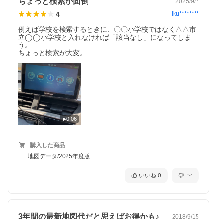
ちょっと検索が面倒
2025/9/7
4
iku********
例えば学校を検索するときに、〇〇小学校ではなく△△市
立◯◯小学校と入れなければ「該当なし」になってしま
う。

ちょっと検索が大変。
0:06
購入した商品
地図データ/2025年度版
いいね
0
3年間の最新地図代だと思えばお得かも♪
2018/9/15