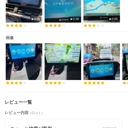
サイズ：W183mm×D112mm×H15mm / 約380g
内蔵メモリ：256MB(RAM)/8GB(ROM)
外部メモリ：microSD・microSDHC(64MB〜32GB)
インターフェース：USBポート/microSD カードロット/3.5mm イ
0:06
0:38
0:05
ヤホンジャック
ディスプレイ：7インチデジタル TFT液晶/解像度800×480
ディスプレイカラー：262114色
その他の機能
画像
・タッチパネル仕様
・音声案内付き
・Bluetooth
・ワンセグ
・音声再生
・動画再生
・写真表示
電源：DCシガーケーブル/内蔵リチウムイオン充電池
使用時間：約60分(内蔵充電池使用時)
充電時間：約2時間
【安心の1年保証】※詳しくは会社概要参照
レビュー一覧
レビュー内容
（口コミ）