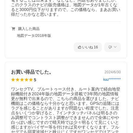
電することは出来ます、などなど。問題もありましたが、
このクラスのナビの販売価格は、地図データが1年古くな
ると3000円位下がりますので、この価格なら、まあお買い
得だったかなと思います。
購入した商品
地図データ/2018年版
いいね
16
お買い得品でした。
2024/6/30
5
kaz********
ワンセグTV、ブルートゥース付き、ルート案内で経由地登
録機能付き2024年版の地図データ搭載で3年間の地図情報
更が無料で出来るので、こちらの商品を選びました。ナビ
機能はこの価格なら十分かなと思います。GPSの追随には
ラグを感じることがありますが問題ない程度でした。注意
点をいくつか挙げると、7インチタッチパネルは明るさの
み調整可でコントラスト調整ができませんので全体にやや
白っぽい感じですので晴天時では少々明るくて見にくいと
感じますがバイザー等を付ければ見やすくなります。フル
セグでも弱電波域だと映りにくですがワンセグではアンテ