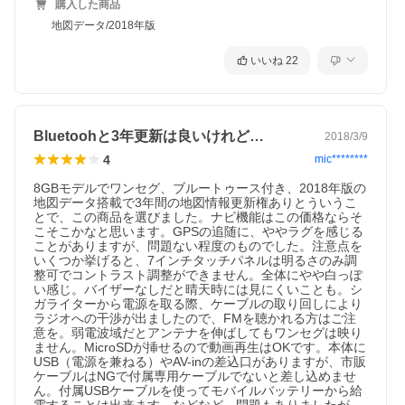
購入した商品
地図データ/2018年版
いいね
22
Bluetoohと3年更新は良いけれど…
2018/3/9
4
mic********
8GBモデルでワンセグ、ブルートゥース付き、2018年版の
地図データ搭載で3年間の地図情報更新権ありとういうこ
とで、この商品を選びました。ナビ機能はこの価格ならそ
こそこかなと思います。GPSの追随に、ややラグを感じる
ことがありますが、問題ない程度のものでした。注意点を
いくつか挙げると、7インチタッチパネルは明るさのみ調
整可でコントラスト調整ができません。全体にやや白っぽ
い感じ。バイザーなしだと晴天時には見にくいことも。シ
ガライターから電源を取る際、ケーブルの取り回しにより
ラジオへの干渉が出ましたので、FMを聴かれる方はご注
意を。弱電波域だとアンテナを伸ばしてもワンセグは映り
ません。MicroSDが挿せるので動画再生はOKです。本体に
USB（電源を兼ねる）やAV-inの差込口がありますが、市販
ケーブルはNGで付属専用ケーブルでないと差し込めませ
ん。付属USBケーブルを使ってモバイルバッテリーから給