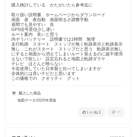
購入検討している　かたがいたら参考迄に

取り扱い説明書　ホームページからダウンロード

画面　昼　夜自動　画面明るさ調整手動

昼間でも見やすい　良

GPS信号受信少し遅い

ルート案内　良いと思う

内ぞうバッテリー　説明書では1時間　無理

走行軌跡　スタート　ストップが無く軌跡表示と軌跡表示
無し　これがスタート　ストップだと思う　軌跡表示無し
にすると画面から消えてしまいルート覚えるのに超不便消
えないで欲しい　設定忘れると地図上軌跡ダラケ

テレビ　ほとんど映らない

今迄使用していた日本製と比べてしまいますが

全体的には良いナビだと思います

この価格での　クオリティ　グット
購入した商品
地図データ/2025年度版
いいね
1