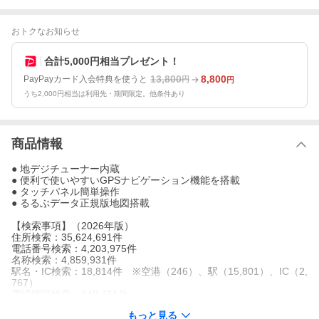
おトクなお知らせ
合計5,000円相当プレゼント！
13,800
8,800
PayPayカード入会特典を使うと
円
円
うち2,000円相当は利用先・期間限定。他条件あり
商品情報
● 地デジチューナー内蔵
● 便利で使いやすいGPSナビゲーション機能を搭載
● タッチパネル簡単操作
● るるぶデータ正規版地図搭載
【検索事項】（2026年版）
住所検索：35,624,691件
電話番号検索：4,203,975件
名称検索：4,859,931件
駅名・IC検索：18,814件 ※空港（246）、駅（15,801）、IC（2,
767）
周辺施設検索：649,461件
るるぶDATA検索：57,724件 ※観光（43,880）、宿泊（12,06
もっと見る
6）、温泉（1,778）