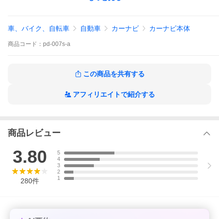
るるぶDATA検索（画像付）：44,761件 ※観光（37,173）、宿泊
（6,031）、温泉（1,557）
オービスデータ：1,017件
車、バイク、自転車
自動車
カーナビ
カーナビ本体
● タッチパネルで簡単操作！
ユーザー様からの要望を元に、新たにユーザーインターフェース
商品
コード：
pd-007s-a
を新設計！
より使いやすく、よりクールなデザインとして誕生しました。
● 多彩な検索機能から素早く目的地を検索！
・住所 ・名称 ・駅名／IC ・周辺施設 ・電話番号 ・目的
この商品を共有する
地履歴 ・登録地
● るるぶデータ正規版地図搭載！おでかけBANK
アフィリエイトで紹介する
【検索事項】（2026年版）
住所検索：35,624,691件
電話番号検索：4,203,975件
名称検索：4,859,931件
駅名・IC検索：18,814件 ※空港（246）、駅（15,801）、IC（2,
商品レビュー
767）
周辺施設検索：649,461件
3.80
5
るるぶDATA検索：57,724件 ※観光（43,880）、宿泊（12,06
4
6）、温泉（1,778）
3
るるぶDATA検索（画像付）：44,761件 ※観光（37,173）、宿泊
2
（6,031）、温泉（1,557）
1
280
件
オービスデータ：1,017件
【注意事項】
※ フロント/運転席/助手席に、熱線反射ガラスや断熱ガラス、電波
不透過ガラスなどの電波を通さないガラスを使用している場合、