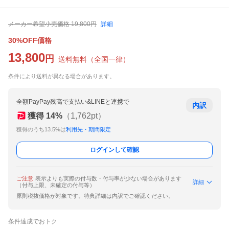
メーカー希望小売価格
19,800
円
詳細
30%OFF価格
13,800
円
送料無料
（
全国一律
）
条件により送料が異なる場合があります。
全額PayPay残高で支払い&LINEと連携で
内訳
獲得
14
%
（
1,762
pt）
獲得のうち13.5%は
利用先・期間限定
ログインして確認
ご注意
表示よりも実際の付与数・付与率が少ない場合があります
詳細
（付与上限、未確定の付与等）
原則税抜価格が対象です。特典詳細は内訳でご確認ください。
条件達成でおトク