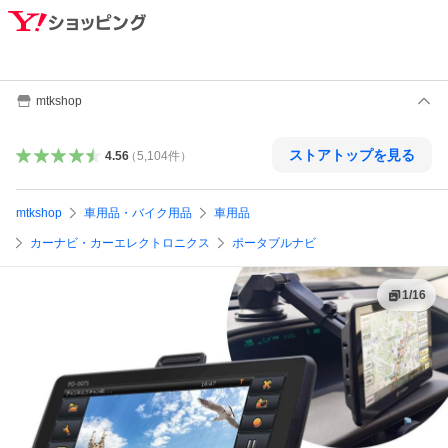
mtkshop
ストアトップを見る
4.56
（
5,104
件
）
mtkshop
車用品・バイク用品
車用品
カーナビ・カーエレクトロニクス
ポータブルナビ
1
/
16