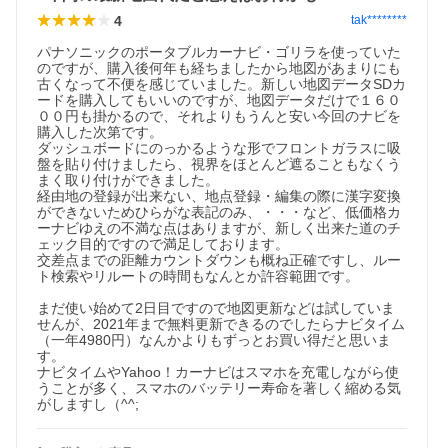
4
tak********
パナソニックのポータブルカーナビ・ゴリラを使っていた
のですが、購入後何年も経ちましたから地図があまりにも
古くなって不便を感じていました。新しい地図データSDカ
ードを購入してもいいのですが、地図データだけで１６０
００円も掛かるので、それよりもうんと安い今回のナビを
購入した次第です。

ダッシュボードにのっかるような形でフロントガラスに吸
盤を貼り付けましたら、視界をほとんど遮ることもなくう
まく取り付けができました。

経由地の登録が出来ない、地点登録・編集の際に漢字変換
ができないためひらがな表記のみ、・・・など、低価格カ
ーナビゆえの不満な点はありますが、新しく出来た道のチ
ェック目的ですので満足しております。

交差点までの距離カウントダウンも概ね正確ですし、ルー
ト検索やリルートの時間もなんとか許容範囲です。

まだ使い始めて2日目ですので地図更新などは試していま
せんが、2021年まで無料更新できるのでしたらナビタイム
（一年4980円）なんかよりもずっとお買い得だと思いま
す。

ナビタイムやYahoo！カーナビはスマホを充電しながら使
うことが多く、スマホのバッテリー寿命を著しく縮める気
がしますし（^^;