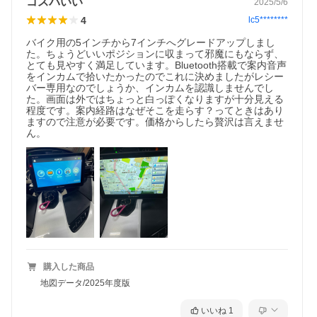
コスパいい
2025/5/6
4
lc5********
バイク用の5インチから7インチへグレードアップしまし
た。ちょうどいいポジションに収まって邪魔にもならず、
とても見やすく満足しています。Bluetooth搭載で案内音声
をインカムで拾いたかったのでこれに決めましたがレシー
バー専用なのでしょうか、インカムを認識しませんでし
た。画面は外ではちょっと白っぽくなりますが十分見える
程度です。案内経路はなぜそこを走らす？ってときはあり
ますので注意が必要です。価格からしたら贅沢は言えませ
ん。
購入した商品
地図データ/2025年度版
いいね
1