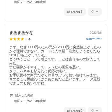
地図データ/2023年度版
いいね
3
まあまあかな
2023/2/6
4
skm********
まず、なぜ9990円のこの品が12800円に突然値上がったの
かが理解できない。カートに入れ翌日注文しようとしたら
2810円も上がっていた。

どうゆうこと！って感じです。…とは言うものの購入して
みた。

ナビ画像がイマイチで、テレビの画質も悪い。

タッチパネルも部分的に反応が鈍い。

お手頃価格の商品だから片目つぶって使い続けてみます。
今のところ機能的にはまあまあだと思います。データ更新
できるのも良いですね。
購入した商品
地図データ/2023年度版
いいね
2