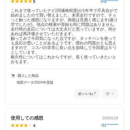
5
yug********
これまで使っていたナビ(同価格程度)が1年半で不具合がで
始めましたので買い替えました。未実走行ですので、チョ
っと触った感想になりますが、画面は見易く感じます(曇り
空でしたが)。地点の検索や登録も特に問題はありません。
走行時の反応については大丈夫だと思っていますが、何か
あれば再評価させていただきます。

触ってみて今回気になった点ですが、タッチペンを使って
も反応が悪いことがあるようです。慣れの問題かとも思え
ますので、コスパの非常に良い点を加味して今回星は５つ
としています。

耐久性についてはこれからですが、長く使っていきたいと
おもます。
購入した商品
地図データ/2024年度版
いいね
7
使用しての感想
2026/1/19
4
t31********