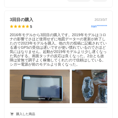
3回目の購入
2023/3/7
5
nan********
2016年モデルから3回目の購入です。2019年モデルはコロ
ナの影響でさほど使用せずに地図データーの更新が終了し
たので2023年モデルを購入。他の方の投稿に記載されてい
る通りGPSの受信は遅いですが使い慣れているのでさほど
気にはなりません。起動が2019年モデルより少し遅くなっ
た気がする。画面タッチの反応は良くなった。2台とも故
障は皆無で調子よく稼働してくれたので信頼はしている。
シガー電源が前のモデルより良くなった。
購入した商品