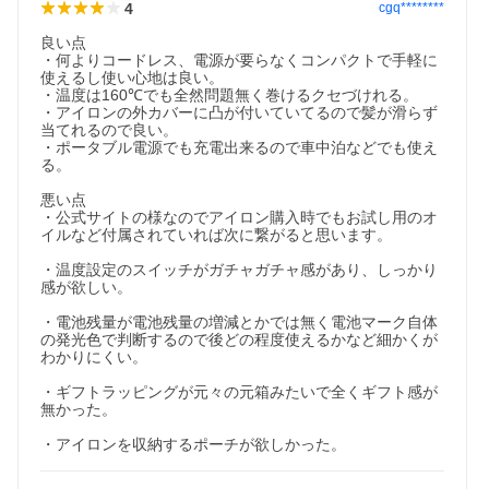
4
cgq********
良い点

・何よりコードレス、電源が要らなくコンパクトで手軽に
使えるし使い心地は良い。

・温度は160℃でも全然問題無く巻けるクセづけれる。

・アイロンの外カバーに凸が付いていてるので髪が滑らず
当てれるので良い。

・ポータブル電源でも充電出来るので車中泊などでも使え
る。

悪い点

・公式サイトの様なのでアイロン購入時でもお試し用のオ
イルなど付属されていれば次に繋がると思います。

・温度設定のスイッチがガチャガチャ感があり、しっかり
感が欲しい。

・電池残量が電池残量の増減とかでは無く電池マーク自体
の発光色で判断するので後どの程度使えるかなど細かくが
わかりにくい。

・ギフトラッピングが元々の元箱みたいで全くギフト感が
無かった。

・アイロンを収納するポーチが欲しかった。