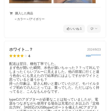
購入した商品
＜カラー＞/アイボリー
いいね
1
ホワイト…？
2024/9/23
4
min********
配送は翌日、梱包丁寧でした。

まず色が開いた瞬間、水色が届いちゃった？？って叫んで
しまったくらいブルーに見えました。他の部屋に行くと違
う色合いにも見えたので結果的にはよしですがホワイトと
思っていると違うかも？

持った印象は、皆さん軽いと書いていたけど、モバイルタ
イプ初めての人にとっては、重っでした。ただしばらく持
ってると、こんなもんかなです。

typeCのアダプターが必要なことは知っていましたが、電
源をつなぎながら使用する場合は充電のとき以上の『定格
出力9V、3A対応のUSBtypeCポートを備えたACアダプタ