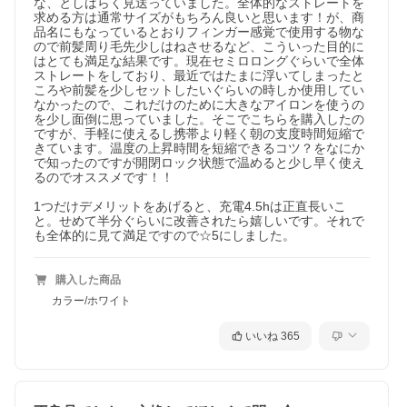
な、としばらく見送っていました。全体的なストレートを
求める方は通常サイズがもちろん良いと思います！が、商
品名にもなっているとおりフィンガー感覚で使用する物な
ので前髪周り毛先少しはねさせるなど、こういった目的に
はとても満足な結果です。現在セミロロングぐらいで全体
ストレートをしており、最近ではたまに浮いてしまったと
ころや前髪を少しセットしたいぐらいの時しか使用してい
なかったので、これだけのために大きなアイロンを使うの
を少し面倒に思っていました。そこでこちらを購入したの
ですが、手軽に使えるし携帯より軽く朝の支度時間短縮で
きています。温度の上昇時間を短縮できるコツ？をなにか
で知ったのですが開閉ロック状態で温めると少し早く使え
るのでオススメです！！

1つだけデメリットをあげると、充電4.5hは正直長いこ
と。せめて半分ぐらいに改善されたら嬉しいです。それで
も全体的に見て満足ですので☆5にしました。
購入した商品
カラー/ホワイト
いいね
365