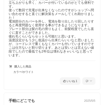
立ち上がりも早く、カバーが付いているのがとても便利で
す。

使って数回で充電が出来なくなったのですがショップへ問
い合わせすると直ぐに解決策をメールしてくれ助かりまし
た！

電池部分のカバーを外し、電池を取り出したり回したりす
ると再度問題なく使用する事ができるようになります。

プレート部分は髪の毛の滑りもよく、前髪程度でしたら直
ぐに直すことができました。

後れ毛くらいならセットも可能だと思います。

温度設定がもう少し低温から出来たらいいなと思いました
が、コードレスで重くもなくカバーも付いていますのでそ
こは仕方ないと割り切ります。あとは安いとは言えない値
段でしたので最低でも2年位は壊れなきゃいいなと思って
購入した商品
カラー/ホワイト
いいね
1
手軽にどこでも
2025/5/5