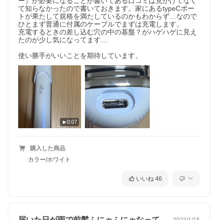
ー』が必要になることが書いてある口コミは見かけてなく
て知らなかったので書いておきます。家にあるtypeCポー
トが果たして規格を満たしているのかもわからず…なので
ひとまず普通に付属のケーブルでまずは充電します。

充電するときの差し込む穴の中の基盤？がハゲハゲに見え
たのが少し気になってます…

使い勝手がいいことを期待しています。
0:07
購入した商品
カラー/ホワイト
いいね
46
届いた日が雨で前髪ふにゃふにゃなってた…
2023/1/15