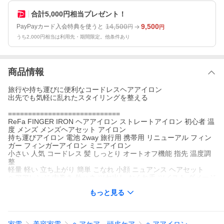
合計5,000円相当プレゼント！
14,500
9,500
PayPayカード入会特典を使うと
円
円
うち2,000円相当は利用先・期間限定。他条件あり
商品情報
旅行や持ち運びに便利なコードレスヘアアイロン
出先でも気軽に乱れたスタイリングを整える
============================
ReFa FINGER IRON ヘアアイロン ストレートアイロン 初心者 温
度 メンズ メンズヘアセット アイロン
持ち運びアイロン 電池 2way 旅行用 携帯用 リニューアル フィン
ガー フィンガーアイロン ミニアイロン
小さい 人気 コードレス 髪 しっとり オートオフ機能 指先 温度調
整
軽量 軽い 立ち上がり 簡単 こなれ 小顔 ニュアンス ヘアセット
ヘアアレンジ 内巻き 外ハネ ツヤ出し おくれ毛 ツイスト ダメージ
レス
もっと見る
梅雨 前髪 前髪セット コスプレ ヘアメイク
refa りふぁ MTG 公式 メーカー公式 ライブ 化粧直し 持ち運べる
女性 女 レディース 男性 男 男女兼用 美容院 美容室 美容師 サロン