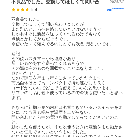
不良品でした。交換してほしくて問い合わ…
2025/7/8
4
ain********
不良品でした。

交換してほしくて問い合わせましたが

また別のところへ連絡しないといけないそうで

しかもすぐに新品を送ってくれるわけでもなく

点検とかしてからだそうです。

今使いたくて頼んでるのにとても残念で悲しいです。

追記

その後カスタマーから連絡があり

新しいものをすぐ送ってくれるそうで

その際に今のものを回収することになりました。

良かったです。

なので評価を星１→星４にさせていただきます。

商品自体はとてもコンパクトで持ち運びにも良く

コードがないのでどこでも使えていいなと思います。

リファの商品は色々使っているので今後も使いたいと思い
ます。

ちなみに初期不良の内容は充電できているがスイッチをオ
ンにしても音も鳴らず温度も上がらない。

問い合わせたら中の電池を動かしてみてくださいとのこ
と。

動かしたら使えたが、また次使うときは電池をまた動かさ
ないと使用できないというものでした。

他にも同じ初期不良の方がいるようなのでこういうことが