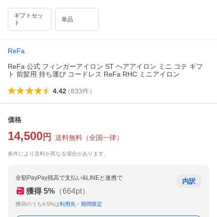
ギフトセッ
単品
ト
ReFa
ReFa 公式 フィンガーアイロン ST ヘアアイロン ミニ コテ ギフ
ト 前髪用 持ち運び コードレス ReFa RHC ミニアイロン
4.42
（
833
件
）
価格
14,500
円
送料無料
（
全国一律
）
条件により送料が異なる場合があります。
全額PayPay残高で支払い&LINEと連携で
内訳
獲得
5
%
（
664
pt）
獲得のうち4.5%は
利用先・期間限定