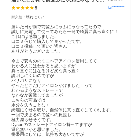
5
tat********
耐久性
：
壊れにくい
届いた日が雨で前髪ふにゃふにゃなってたので

試しに充電して使ってみたら一発で綺麗に真っ直ぐに！

これには感動しました。

口コミ信じて購入して良かったです。

口コミ投稿して頂いた皆さん

ありがとうございました。

今まで安もののミニヘアアイロン使用してて

わかる人にはわかると思いますが

真っ直ぐにはなるけど変な真っ直ぐ…

説明しにくいのですが

パサパサになり

やったとこだけアイロンかけました！って

わかるようなストレートで

なかなか苦戦してましたが

こちらの商品では

水分を失うことなく

綺麗にくせを取り、自然体に真っ直ぐしてくれます。

一回で決まるので髪への負担も

極力減らせそうです。

Dysonのストレートアイロン持ってますが

遜色無いかと思いました。

携帯用にしては、気持ち大きいですが
