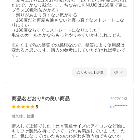
・立ち上がりは1分17秒位かかる（1分という時間に惹かれ
たので、かなり残念、、、ちなみにKINUJOは160度で更に
ブラス10数秒位かかる）

・滑りがあまり良くない気がする

・160度だと何度も通さないと真っ直ぐなストレートにな
りにくい

（180度ならすぐにストレートになりました）

毛先のカールとかならもっとやりやすいかもしれません

※あくまで私の髪質での感想なので、髪質により使用感は
変わると思います。購入の参考にしていただければ幸いで
す。

いいね
1,040
商品名どおり‼︎の良い商品
2022/11/3
5
shi********
耐久性
：
普通
購入して正解でした！元々普通サイズのアイロンなど他に
もリファ製品を持っていて、どれも満足していました。た
だ、気になってはいたもののわざわざ買う物でもないか