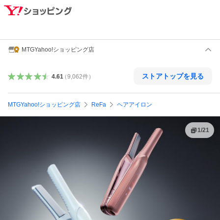
MTGYahoo!ショッピング店
ストアトップを見る
4.61
（
9,062
件
）
MTGYahoo!ショッピング店
ReFa
ヘアアイロン
1
/
21