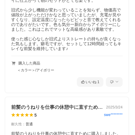
イに仕上がって朝のセットがとても楽です。

旧式から少し機能が変わっていることを知らず、物価高で
値段が上がっただけかなと思っていましたが、充電が見や
すくなり、設定温度になったらピピッと音で教えてくれる
のでありがたいです。色も気分一新白からアイボリーにし
ました。これはこれでマットな高級感があり素敵です。

使った感じ心なしか旧式よりストレートの持ちが良くなっ
た気もします。癖毛ですが、セットして12時間経ってもキ
レイな前髪を維持しています♪
購入した商品
＜カラー＞/アイボリー
いいね
1
前髪のうねりを仕事の休憩中に直すために…
2025/3/24
5
swe********
耐久性
：
普通
前髪のうねりを仕事の休憩中に直すために購入しました。