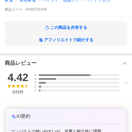
家電
美容家電
ヘアケア、頭皮ケア
ヘアアイロン
サロンケア
誕生日 友達 母の日 贈り物 敬老の日 クリスマス 初売り 2025 プレ
商品
コード：
5439720109
ゼント
10代 20代 30代 40代 50代 60代 ホワイトデー お返し
旅行用 旅行 外出 トラベル 旅行用品 旅行用アイロン バレンタイン
新色 黒 白 桃 ブラック ホワイト ピンク イベント バレンタインデ
この商品を共有する
ー
爆買
※出典：富士経済「美容＆健康家電市場・関連サービストレンド
アフィリエイトで紹介する
データ2023-2024」ヘアアイロンの2022年国内マーケットシェア
商品レビュー
4.42
5
4
3
2
1
833
件
AI要約
コンパクトで使いやすいが、充電と耐久性に課題