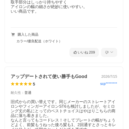
取手部分はしっかり持ちやすく

アイロンの幅の細さが絶妙に使いやすい。

いい商品です。

購入した商品
カラー/優良配送（ホワイト）
いいね
209
アップデートされて使い勝手もGood
2026/7/15
5
scp********
耐久性
：
普通
旧式からの買い替えです。同じメーカーのストレートアイ
ロンやフィンガーアイロンST6も検討しましたが、セミロ
ング丈の私にとってのベストチョイスはやはりこちらの商
品に落ち着きました。

なんと言ってもコードレス！そしてプレートの幅がちょう
どよく、前髪もうねった後ろ髪も1、2回通すとさっとキレ