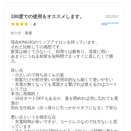
180度での使用をオススメします。
2022/5/7
4
one********
耐久性
：
普通
現在KINUJOのリップアイロンを持っています。

それと比較しての感想です。

髪質は細くて少ないく、顔周りは癖有り、湿度に弱い

あまりにうねる前髪を短時間でまっすぐに直したくて購
入。

良い点

・小さいので持ち歩くもの楽

・前髪だけや部分使いの使用目的なら細くて使いやすい

・充電が無くなっても電源さえ繋げれば使えるのはコード
レスでは

本当に画期的！

・15分オートOFFもあるが、蓋を閉めれば消し忘れても電
源が

切れる仕組み（出っ張りに引っかかりオフになる）で安心

悪い点というか残念な点

・充電時間が長いですが、コードレスなので仕方ないと思
っています
