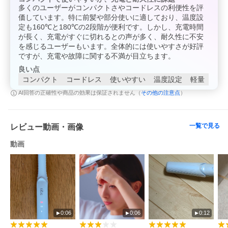
多くのユーザーがコンパクトさやコードレスの利便性を評
価しています。特に前髪や部分使いに適しており、温度設
定も160℃と180℃の2段階が便利です。しかし、充電時間
が長く、充電がすぐに切れるとの声が多く、耐久性に不安
を感じるユーザーもいます。全体的には使いやすさが好評
ですが、充電や故障に関する不満が目立ちます。
良い点
コンパクト
コードレス
使いやすい
温度設定
軽量
その他の注意点
AI回答の正確性や商品の効果は保証されません（
）
一覧で見る
レビュー動画・画像
動画
0:06
0:06
0:12