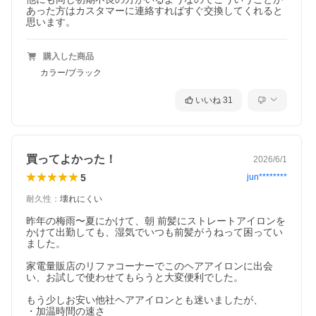
あった方はカスタマーに連絡すればすぐ交換してくれると
思います。
購入した商品
カラー/ブラック
いいね
31
買ってよかった！
2026/6/1
5
jun********
耐久性
：
壊れにくい
昨年の梅雨〜夏にかけて、朝 前髪にストレートアイロンを
かけて出勤しても、湿気でいつも前髪がうねって困ってい
ました。

家電量販店のリファコーナーでこのヘアアイロンに出会
い、お試しで使わせてもらうと大変便利でした。

もう少しお安い他社ヘアアイロンとも迷いましたが、

・加温時間の速さ
