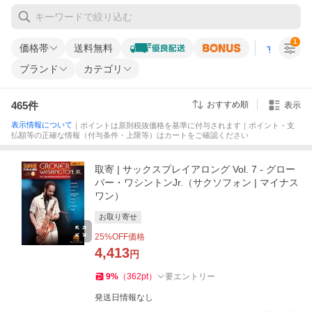
1
価格帯
送料無料
すべての条
ブランド
カテゴリ
465
件
おすすめ順
表示
表示情報について
｜ポイントは原則税抜価格を基準に付与されます｜ポイント・支
払額等の正確な情報（付与条件・上限等）はカートをご確認ください
取寄 | サックスプレイアロング Vol. 7 - グロー
バー・ワシントンJr.（サクソフォン | マイナス
ワン）
お取り寄せ
25
%OFF価格
4,413
円
9
%
（
362
pt
）
要エントリー
発送日情報なし