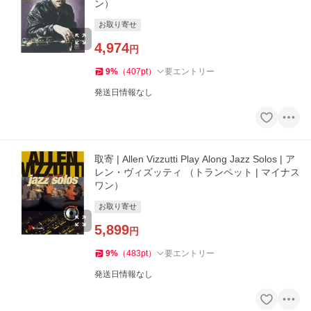
ン）
お取り寄せ
4,974
円
9
%
（
407
pt
）
要エントリー
発送日情報なし
取寄 | Allen Vizzutti Play Along Jazz Solos | ア
レン・ヴィズッティ （トランペット | マイナス
ワン）
お取り寄せ
5,899
円
9
%
（
483
pt
）
要エントリー
発送日情報なし