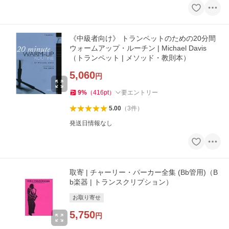
《中級者向け》 トランペットのための20分間
ウォームアップ・ルーチン | Michael Davis
（トランペット | メソッド・教則本）
5,060
円
9
%
（
416
pt
）
要エントリー
5.00
（
3
件
）
発送日情報なし
取寄 | チャーリー・パーカー全集 (Bb管用)（B
b楽器 | トランスクリプション）
お取り寄せ
5,750
円