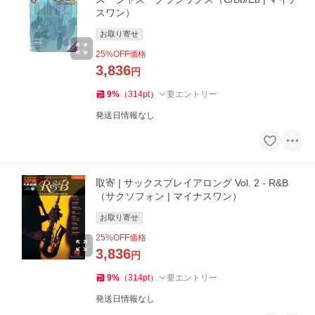
スワン）
お取り寄せ
25
%OFF価格
3,836
円
9
%
（
314
pt
）
要エントリー
発送日情報なし
取寄 | サックスプレイアロング Vol. 2 - R&B
（サクソフォン | マイナスワン）
お取り寄せ
25
%OFF価格
3,836
円
9
%
（
314
pt
）
要エントリー
発送日情報なし