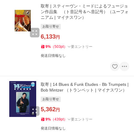
取寄 | スティーヴン・ミードによるフュージョ
ン作品集 （ト音記号＆へ音記号）（ユーフォ
ニアム | マイナスワン）
お取り寄せ
6,133
円
9
%
（
503
pt
）
要エントリー
発送日情報なし
取寄 | 14 Blues & Funk Etudes - Bb Trumpets |
Bob Mintzer （トランペット | マイナスワン）
お取り寄せ
5,362
円
9
%
（
439
pt
）
要エントリー
発送日情報なし