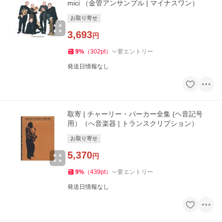
mici （金管アンサンブル | マイナスワン）
お取り寄せ
3,693
円
9
%
（
302
pt
）
要エントリー
発送日情報なし
取寄 | チャーリー・パーカー全集 (ヘ音記号
用）（へ音楽器 | トランスクリプション）
お取り寄せ
5,370
円
9
%
（
439
pt
）
要エントリー
発送日情報なし