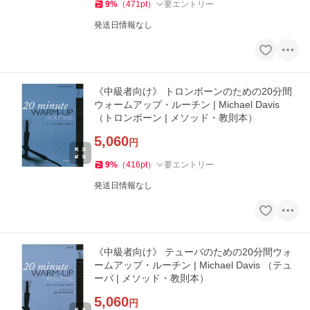
9
%
（
471
pt
）
要エントリー
発送日情報なし
《中級者向け》 トロンボーンのための20分間
ウォームアップ・ルーチン | Michael Davis
（トロンボーン | メソッド・教則本）
5,060
円
9
%
（
416
pt
）
要エントリー
発送日情報なし
《中級者向け》 テューバのための20分間ウォ
ームアップ・ルーチン | Michael Davis （テュ
ーバ | メソッド・教則本）
5,060
円