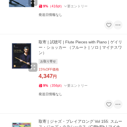
9
%
（
416
pt
）
要エントリー
発送日情報なし
取寄 | 試聴可 | Flute Pieces with Piano | ゲイリ
ー・ショッカー （フルート | ソロ | マイナスワ
ン）
お取り寄せ
15
%OFF価格
4,347
円
9
%
（
356
pt
）
要エントリー
発送日情報なし
取寄 | ジャズ・プレイアロング Vol 155: スムー
ス・ジャズ・クラシックス（C/Bb/Eb | マイナ