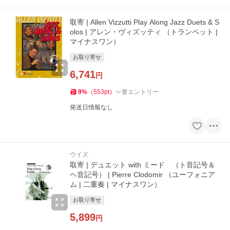
取寄 | Allen Vizzutti Play Along Jazz Duets & S
olos | アレン・ヴィズッティ （トランペット |
マイナスワン）
お取り寄せ
6,741
円
9
%
（
553
pt
）
要エントリー
発送日情報なし
ウイズ
取寄 | デュエット with ミード （ト音記号＆
ヘ音記号） | Pierre Clodomir （ユーフォニア
ム | 二重奏 | マイナスワン）
お取り寄せ
5,899
円