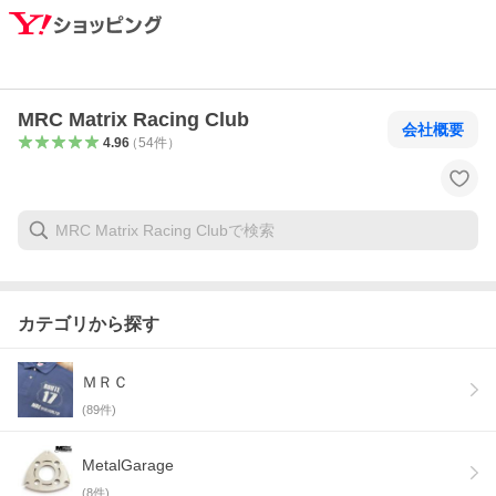
MRC Matrix Racing Club
会社概要
4.96
（
54
件
）
カテゴリから探す
ＭＲＣ
(
89
件)
MetalGarage
(
8
件)