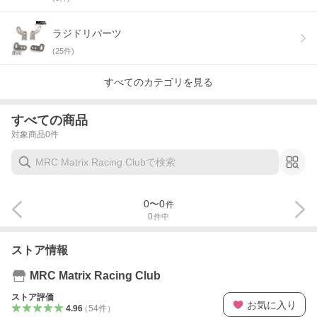
ラジドリパーツ
(
25
件)
すべてのカテゴリを見る
すべての商品
対象商品
0
件
0
〜
0
件
0
件中
ストア情報
MRC Matrix Racing Club
ストア評価
お気に入り
4.96
（
54
件
）