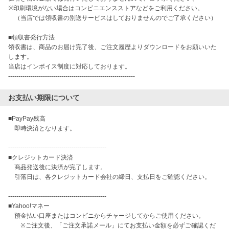
※印刷環境がない場合はコンビニエンスストアなどをご利用ください。

　（当店では領収書の別送サーピスはしておりませんのでご了承ください）

■領収書発行方法

領収書は、商品のお届け完了後、ご注文履歴よりダウンロードをお願いいた
します。

当店はインボイス制度に対応しております。

お支払い期限について
■PayPay残高

　即時決済となります。

------------------------------------------------

■クレジットカード決済

　商品発送後に決済が完了します。

　引落日は、各クレジットカード会社の締日、支払日をご確認ください。

------------------------------------------------

■Yahoo!マネー

　預金払い口座またはコンビニからチャージしてからご使用ください。

　　※ご注文後、「ご注文承諾メール」にてお支払い金額を必ずご確認くだ