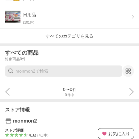
日用品
(
101
件)
すべてのカテゴリを見る
すべての商品
対象商品
0
件
0
〜
0
件
0
件中
ストア情報
monmon2
ストア評価
お気に入り
4.32
（
41
件
）