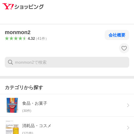
monmon2
会社概要
4.32
（
41
件
）
カテゴリから探す
食品・お菓子
(
30
件)
消耗品・コスメ
(
121
件)