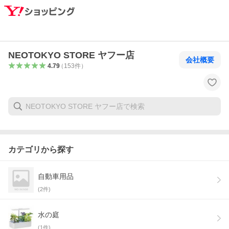
NEOTOKYO STORE ヤフー店
会社概要
4.79
（
153
件
）
カテゴリから探す
自動車用品
(
2
件)
水の庭
(
1
件)