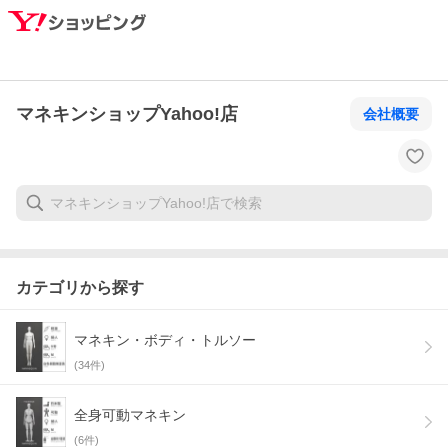
マネキンショップYahoo!店
会社概要
カテゴリから探す
マネキン・ボディ・トルソー
(
34
件)
全身可動マネキン
(
6
件)