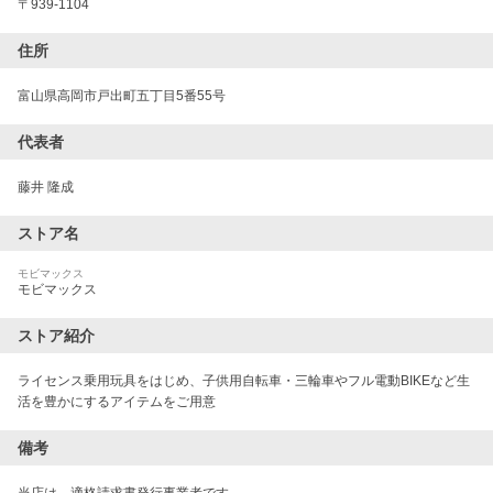
〒
939-1104
住所
富山県高岡市戸出町五丁目5番55号
代表者
藤井 隆成
ストア名
モビマックス
モビマックス
ストア紹介
ライセンス乗用玩具をはじめ、子供用自転車・三輪車やフル電動BIKEなど生
活を豊かにするアイテムをご用意
備考