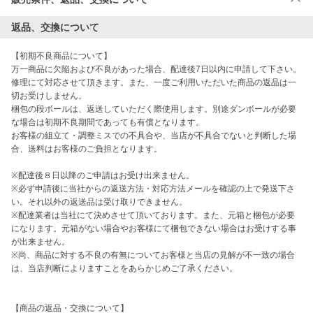
返品、交換について
【初期不良商品について】

万一商品に欠陥および不良があった場合、配達後7日以内に申請して下さい。
修理にて対応させて頂きます。また、一度ご利用いただいた商品の返品は一
切お受けしません。

梱包の段ボールは、返送していただく際使用します。別途ダンボールが必要
な場合は初期不良期間であっても有償となります。

お客様の組立て・調整ミスでの不具合や、当店が不具合でないと判断した場
合、送料はお客様のご負担となります。

※配達後８日以降のご申請はお受け出来ません。

※必ず申請後に当社からの返送方法・対応方法メールを確認の上で発送下さ
い。それ以外の返送品は受け取りできません。

※配達業者は当社にて決めさせて頂いております。また、元箱と梱包が必要
になります。元箱がない場合やお客様にて梱包できない場合はお受けする事
が出来ません。

※尚、商品に対する不良の有無についてお客様と当店の見解が不一致の場合
は、当店判断によりますことをあらかじめご了承ください。

【商品の返品・交換について】
