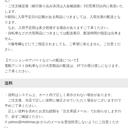
ん）

・ご注文確定後（銀行振り込み決済は入金確認後）3日営業日以内に発送いた
します。

※個別に入荷予定日の記載がある商品につきましては、入荷次第の配送とな
ります。

　なお、入荷予定部は多少前後する場合がありますご了承ください。

・自転車などの大型商品につきましては配送着日、配送時間の指定は出来ま
せん。

　※備考欄などにてご指定されましても、ご希望に添えません。ご注意くだ
さい。

【マンションやアパートなどへの配送について】

電動アシスト自転車などの大型製品の配送は、1Fでの受け渡しになります。
ご了承ください。
送料
・送料はシステム上、カート内で正しく表示されない場合があります。

　ご注文後、当店で正しい送料に修正させていただく場合がございますので
予めご了承ください。

　正しい送料を含めたお支払総額を「注文承諾メール」でお知らせしますの
で、必ずご確認ください。

※ yahoo@mobimax.jp からのメールを受信拒否しないようにご注意くださ
い。
