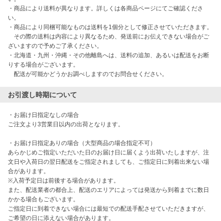
・商品により送料が異なります。詳しくは各商品ページにてご確認くださ
い。

・商品により同梱可能なものは送料を1個分として修正させていただきます。

　その際の送料は内容により異なるため、発送前にお伝えできない場合がご
ざいますので予めご了承ください。

・北海道・九州・沖縄・その他離島へは、送料の追加、あるいは配送をお断
りする場合がございます。

　配送が可能かどうかお調べしますのでお問合せください。
お引渡し時期について
・お届け日指定なしの場合

ご注文より3営業日以内の出荷となります。

・お届け日指定ありの場合（大型商品の場合指定不可）

あらかじめご指定いただいた日のお届け日に届くよう出荷いたしますが、注
文日や入荷日の翌日配送をご指定されましても、ご指定日に到着出来ない場
合があります。

※入荷予定日は前後する場合があります。

また、配送業者の都合上、配送のエリアによっては発送から到着までに数日
かかる場合もございます。

ご指定日に到着できない場合には最短での配送手配させていただきますが、
ご希望の日に添えない場合があります。
