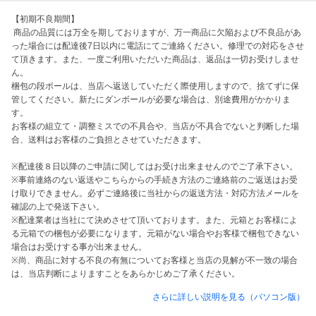
【初期不良期間】

 商品の品質には万全を期しておりますが、万一商品に欠陥および不良品があ
った場合には配達後7日以内に電話にてご連絡ください。修理での対応をさせ
て頂きます。また、一度ご利用いただいた商品は、返品は一切お受けしませ
ん。

梱包の段ボールは、当店へ返送していただく際使用しますので、捨てずに保
管してください。新たにダンボールが必要な場合は、別途費用がかかりま
す。

お客様の組立て・調整ミスでの不具合や、当店が不具合でないと判断した場
合、送料はお客様のご負担とさせていただきます。

※配達後８日以降のご申請に関してはお受け出来ませんのでご了承下さい。

※事前連絡のない返送やこちらからの手続き方法のご連絡前のご返送はお受
け取りできません。必ずご連絡後に当社からの返送方法・対応方法メールを
確認の上で発送下さい。

※配達業者は当社にて決めさせて頂いております。また、元箱とお客様によ
る元箱での梱包が必要になります。元箱がない場合やお客様で梱包できない
場合はお受けする事が出来ません。

※尚、商品に対する不良の有無についてお客様と当店の見解が不一致の場合
は、当店判断によりますことをあらかじめご了承ください。
さらに詳しい説明を見る（パソコン版）