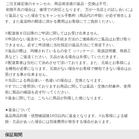
 ご注文確定後のキャンセル、商品発送後の返品・交換は不可。

 初期不良の場合は、修理での対応となります。 万が一当店との話し合いによ
り返品となった場合でもキャンセル手数料（商品代の半額）が必ず発生しま
す。また返送時の郵送に掛かる費用はお客様にてご負担ください。

※配達後８日以降のご申請に関してはお受け出来ません。

※申請のない返送やこちらかの手続き方法のご連絡前のご返品はお受け取り
できません。必ずご申請後に当社指定の返品方法にて発送下さい。

※返品の際は、同梱されているもの全て（パッケージ、取扱説明書、簡易工
具など）ご返送ください。欠品がある場合は弁償していただきます。

※配達業者は当社にて決めさせて頂いております。また、元箱とお客様によ
る梱包が必要になります。元箱がない場合やお客様で梱包できない場合はお
受けする事が出来ません。

※当店による商品違い・色違いの場合は、交換となります。

※すでにご使用頂いておりますお商品に関しては返品・交換の対象外。使用
前に製品の確認を必ず行ってください。

※返金に関しては、こちらに商品が到着した後になります。

★返金について

返品商品到着・状態確認後14日以内に返金となります。※お客様による破
損・欠品があった場合には別途費用が発生する場合があります。
保証期間