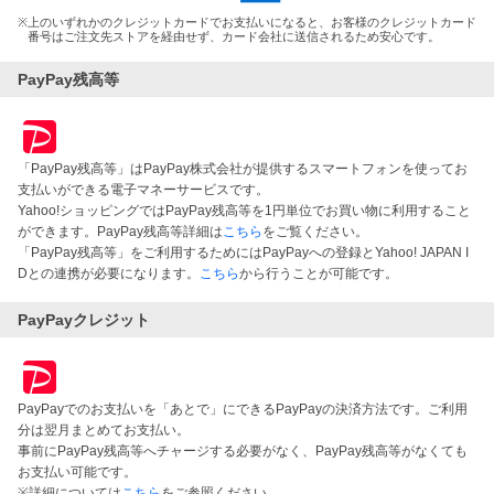
※
上のいずれかのクレジットカードでお支払いになると、お客様のクレジットカード
番号はご注文先ストアを経由せず、カード会社に送信されるため安心です。
PayPay残高等
「PayPay残高等」はPayPay株式会社が提供するスマートフォンを使ってお
支払いができる電子マネーサービスです。
Yahoo!ショッピングではPayPay残高等を1円単位でお買い物に利用すること
ができます。PayPay残高等詳細は
こちら
をご覧ください。
「PayPay残高等」をご利用するためにはPayPayへの登録とYahoo! JAPAN I
Dとの連携が必要になります。
こちら
から行うことが可能です。
PayPayクレジット
PayPayでのお支払いを「あとで」にできるPayPayの決済方法です。ご利用
分は翌月まとめてお支払い。
事前にPayPay残高等へチャージする必要がなく、PayPay残高等がなくても
お支払い可能です。
※詳細については
こちら
をご参照ください。