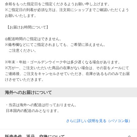
余裕をもった指定日をご指定くださるようお願い申し上げます。

※ご指定日の到着が必須な方は、注文前にショップまでご確認いただくよう
お願いいたします。

 【お届けお時間について】

◎配送時間のご指定はできません。

※備考欄などにてご指定されましても、ご希望に添えません。

　ご注意ください。

※年末・年始・ゴールデンウイーク中は多少遅くなる場合があります。

※万が一、ご注文いただいた商品の在庫がない場合は、その旨をメールにて
ご連絡後、ご注文をキャンセルさせていただき、在庫があるもののみでお届
けさせていただきます。
海外へのお届けについて
・当店は海外への配送は行っておりません。

 日本国内の配送のみとなります。
さらに詳しい説明を見る（パソコン版）
販売条件、返品、交換について