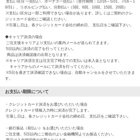
 支払い区分 一括払い、ボーナス一括払い（受付期間：12/16～5/31、7/16～1
0/31）、リボルビング払い、分割払い（3回、6回、10回、15回、20回）

 ※支払い区分は一部ご利用できない場合があります。詳しくはご契約のクレ
ジットカード会社にご確認ください。

 ※引落し日は、各クレジットカード会社の締め日、 支払日をご確認下さい。

◆キャリア決済の場合

 ご注文後キャリアより支払いの案内メールが送られてきます。

 5日以内に決済の完了を行ってください。

  商品は決済確認後の出荷となります。

 ※キャリア決済注文は注文完了時点での支払いは未入金となります。

 　キャリアからのメールにて決済を行ってください。

 ※5日を過ぎて決済確認できない場合は、自動キャンセルをさせていただきま
す。
お支払い期限について
・クレジットカード決済をお選びいただいた場合

クレジットカード情報入力時に決済が完了します。

 引落し日は、各クレジットカード会社の締め日、 支払日をご確認下さい。

・銀行振込（前払い）をお選びいただいた場合

ご注文後、5日以内にご都合のよい金融機関よりお振込ください。
