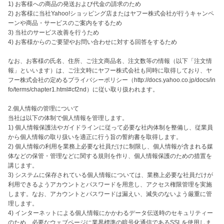
1) お客様への商品の発送および代金の請求のため

2) お客様に当社Yahoo!ショッピング店またはヤフー株式会社が行うキャンペ
ーンや商品・サービスのご案内をするため

3) 当社のサービス改善を行うため

4) お客様からのご要望やお問い合わせに対する回答をするため

なお、お客様の氏名、住所、ご注文商品名、注文数等の情報（以下「注文情
報」といいます）は、ご注文時にヤフー株式会社も同時に取得しており、ヤ
フー株式会社の定めるプライバシーポリシー（http://docs.yahoo.co.jp/docs/in
fo/terms/chapter1.html#cf2nd）に従い取り扱われます。

2.個人情報の管理について

当社は以下の体制で個人情報を管理します。

1) 個人情報保護法やガイドラインに従って必要な社内体制を整備し、従業員
から個人情報の取り扱いを適正に行う旨の誓約書を取得します。

2) 個人情報の利用を業務上必要な社員だけに制限し、個人情報が含まれる媒
体などの保管・管理などに関する規則を作り、個人情報保護のための措置を
講じます。

3) システムに保存されている個人情報については、業務上必要な社員だけが
利用できるようアカウントとパスワードを用意し、アクセス権限管理を実施
します。なお、アカウントとパスワードは漏えい、滅失のないよう厳重に管
理します。

4) インターネットによる個人情報にかかわるデータ伝送時のセキュリティー
のため、必要なウェブページに業界標準の暗号化通信であるSSLを使用しま