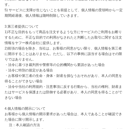
す。

5) サービスに支障が生じないことを前提として、個人情報の受領時から一定
期間経過後、個人情報は随時削除していきます。

3.第三者提供について

1)不正な目的をもって商品を注文するような方にサービスのご利用をお断り
するために、不正な目的での利用がなされたと判断したお取引に関する注文
情報をヤフー株式会社に提供します。

2)前項の場合を除き、当社は、お客様の同意がない限り、個人情報を第三者
に開示することはありません。ただし、以下の事例に該当する場合はその限
りではありません。

・法令に基づき裁判所や警察等の公的機関から要請があった場合

・法令に特別の規定がある場合

・お客様や第三者の生命・身体・財産を損なうおそれがあり、本人の同意を
得ることができない場合

・法令や当社の利用規約・注意事項に反する行動から、当社の権利、財産ま
たはサービスを保護または防御する必要があり、本人の同意を得ることがで
きない場合

4.個人情報の開示について

お客様から個人情報の開示要求があった場合は、本人であることが確認でき
た場合に限り開示します。

　 注：本人確認の方法
