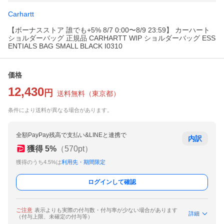
Carhartt
【ボーナスストア 誰でも+5% 8/7 0:00〜8/9 23:59】 カーハート
ショルダーバッグ 正規品 CARHARTT WIP ショルダーバッグ ESS
ENTIALS BAG SMALL BLACK I0310
価格
12,430
円
送料無料
（
東京都
）
条件により送料が異なる場合があります。
全額PayPay残高で支払い&LINEと連携で
内訳
獲得
5
%
（
570
pt）
獲得のうち4.5%は
利用先・期間限定
ログインして確認
ご注意
表示よりも実際の付与数・付与率が少ない場合があります
詳細
（付与上限、未確定の付与等）