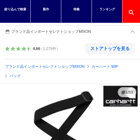
絞り込んで検索
新作
特集
ランキング
ブランド品インポートセレクトショップMIXON
ストアトップを見る
4.66
（
1,279
件
）
ブランド品インポートセレクトショップMIXON
カーハート WIP
バッグ
1
/
11