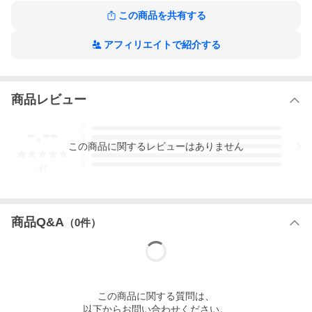
G SMALL BLACK I031470 89XX
この商品を共有する
アフィリエイトで紹介する
商品レビュー
-.--
5
4
この
商品
に関するレビューはありません
3
2
1
-
件
商品Q&A
（
0
件）
この
商品
に関する質問は、
以下からお問い合わせください。