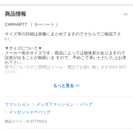
商品情報
CARHARTT （ カーハート ）
サイズ等の詳細は画像にまとめてますのでそちらでご確認下さ
い。
▼サイズについて▼
メーカー表示サイズです。商品によっては個体差がありますので
誤差が出ることが御座いま すので、予めご了承いただいた上お求
め下さい。
実寸についてのご質問はメール・電話でお願い致します(024-927-
5744)。
《注意》
もっと見る
商品には、ビンテージ加工が施されている物がございます。
加工によるほつれや色あせ、プリントの剥げなどがある場合がご
ざいますが不良品ではございません。
ファッション
メンズファッション
バッグ
これらをあらかじめご了承の上ご購入下さいますよう、宜しくお
願いします。
メッセンジャーバッグ
■商品番号 ： 413777b013
商品
コード：
413777b013
■検索キー ： AB0B B3C C8D D4E E13Fカーハート ショルダーバ
ッグ 正規品 CARHARTT WIP ショルダーバッグ ESSENTIALS BA