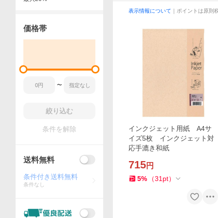
表示情報について
｜ポイントは原則
価格帯
〜
絞り込む
インクジェット用紙 A4サ
条件を解除
イズ5枚 インクジェット対
応手漉き和紙
送料無料
715
円
条件付き送料無料
5
%
（
31
pt
）
条件なし