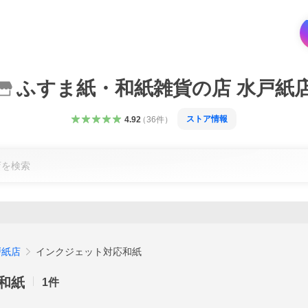
ふすま紙・和紙雑貨の店 水戸紙
ストア情報
4.92
（
36
件
）
戸紙店
インクジェット対応和紙
和紙
1
件