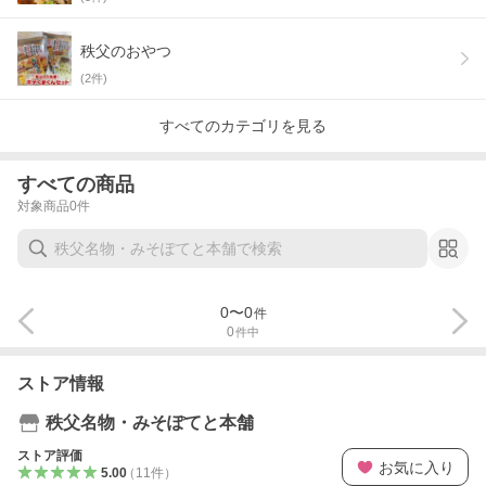
秩父のおやつ
(
2
件)
すべてのカテゴリを見る
すべての商品
対象商品
0
件
0
〜
0
件
0
件中
ストア情報
秩父名物・みそぽてと本舗
ストア評価
お気に入り
5.00
（
11
件
）