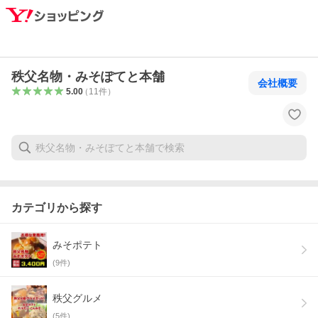
秩父名物・みそぽてと本舗
会社概要
5.00
（
11
件
）
カテゴリから探す
みそポテト
(
9
件)
秩父グルメ
(
5
件)