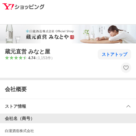
蔵元直営 みなと屋
ストアトップ
4.74
（
1,153
件
）
会社概要
ストア情報
会社名（商号）
白瀧酒造株式会社