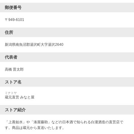
郵便番号
〒
949-6101
住所
新潟県南魚沼郡湯沢町大字湯沢2640
代表者
高橋 晋太郎
ストア名
ミナトヤ
蔵元直営 みなと屋
ストア紹介
「上善如水」や「湊屋藤助」などの日本酒で知られる白瀧酒造の直営店で
す。商品は蔵元から直送いたします。