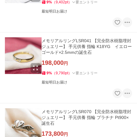
9
%
（
9,402
pt
）
要エントリー
最短明日お届け
メモリアルリングLSR041 【完全防水樹脂埋封
ジュエリー】 手元供養 指輪 K18YG イエロー
ゴールド×2.5mmの誕生石
198,000
円
9
%
（
9,790
pt
）
要エントリー
最短明日お届け
メモリアルリングLSR070 【完全防水樹脂埋封
ジュエリー】 手元供養 指輪 プラチナ Pt900×
誕生石
173,800
円