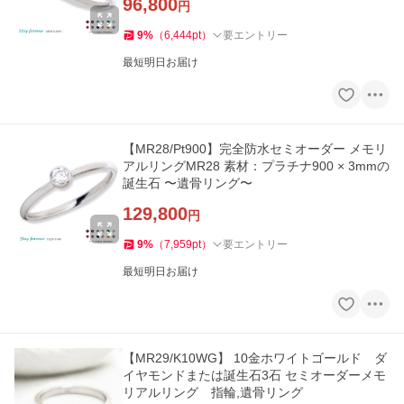
96,800
円
9
%
（
6,444
pt
）
要エントリー
最短明日お届け
【MR28/Pt900】完全防水セミオーダー メモリ
アルリングMR28 素材：プラチナ900 × 3mmの
誕生石 〜遺骨リング〜
129,800
円
9
%
（
7,959
pt
）
要エントリー
最短明日お届け
【MR29/K10WG】 10金ホワイトゴールド ダ
イヤモンドまたは誕生石3石 セミオーダーメモ
リアルリング 指輪,遺骨リング