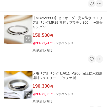
【MR25/Pt900】セミオーダー完全防水 メモリ
アルリングMR25 素材：プラチナ900 〜遺骨
リング〜
159,500
円
9
%
（
9,247
pt
）
要エントリー
最短明日お届け
メモリアルリング LJR11 [Pt900] 完全防水樹脂
埋封ジュエリー プラチナ製
190,300
円
9
%
（
9,681
pt
）
要エントリー
最短明日お届け