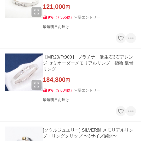
121,000
円
9
%
（
7,555
pt
）
要エントリー
最短明日お届け
【MR29/Pt900】 プラチナ 誕生石3石アレン
ジ セミオーダーメモリアルリング 指輪,遺骨
リング
184,800
円
9
%
（
9,604
pt
）
要エントリー
最短明日お届け
[ソウルジュエリー] SILVER製 メモリアルリン
グ・リングクリップ 〜3サイズ展開〜