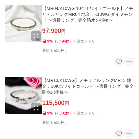
【MR04/K10WG 10金ホワイトゴールド】メモ
リアルリングMR04 地金：K10WG ダイヤモン
ド 〜遺骨リング・完全防水の指輪〜
97,900
円
9
%
（
6,494
pt
）
要エントリー
最短明日お届け
【MR13/K10WG】メモリアルリングMR13 地
金：10Kホワイトゴールド 〜遺骨リング 完全
防水の指輪〜
115,500
円
9
%
（
7,302
pt
）
要エントリー
最短明日お届け