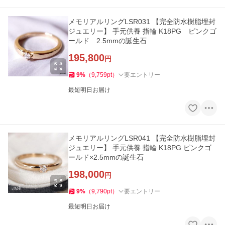
メモリアルリングLSR031 【完全防水樹脂埋封
ジュエリー】 手元供養 指輪 K18PG ピンクゴ
ールド 2.5mmの誕生石
195,800
円
9
%
（
9,759
pt
）
要エントリー
最短明日お届け
メモリアルリングLSR041 【完全防水樹脂埋封
ジュエリー】 手元供養 指輪 K18PG ピンクゴ
ールド×2.5mmの誕生石
198,000
円
9
%
（
9,790
pt
）
要エントリー
最短明日お届け