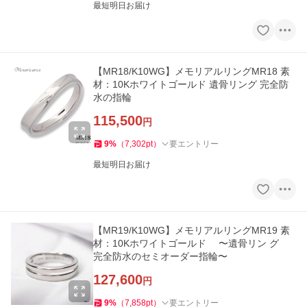
最短明日お届け
【MR18/K10WG】メモリアルリングMR18 素
材：10Kホワイトゴールド 遺骨リング 完全防
水の指輪
115,500
円
9
%
（
7,302
pt
）
要エントリー
最短明日お届け
【MR19/K10WG】メモリアルリングMR19 素
材：10Kホワイトゴールド 〜遺骨リン グ
完全防水のセミオーダー指輪〜
127,600
円
9
%
（
7,858
pt
）
要エントリー