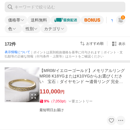
1
価格帯
送料無料
すべての条
色
性別
カテゴリ
172
件
おすすめ順
表示
表示情報について
｜ポイントは原則税抜価格を基準に付与されます｜ポイント・支
払額等の正確な情報（付与条件・上限等）はカートをご確認ください
【MR08/イエローゴールド】メモリアルリング
MR08 K18YGまたはK10YGからお選びくださ
い 宝石：ダイヤモンド 〜遺骨リング 完全防
水の指輪〜
110,000
円
9
%
（
7,050
pt
）
要エントリー
最短明日お届け