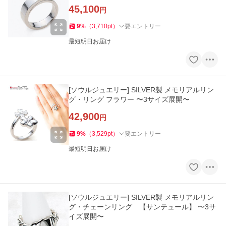
45,100
円
9
%
（
3,710
pt
）
要エントリー
最短明日お届け
[ソウルジュエリー] SILVER製 メモリアルリン
グ・リング フラワー 〜3サイズ展開〜
42,900
円
9
%
（
3,529
pt
）
要エントリー
最短明日お届け
[ソウルジュエリー] SILVER製 メモリアルリン
グ・チェーンリング 【サンテュール】 〜3サ
イズ展開〜