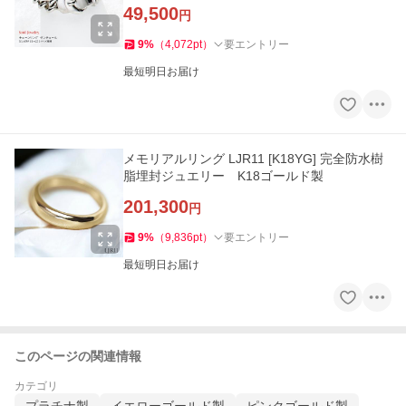
49,500
円
9
%
（
4,072
pt
）
要エントリー
最短明日お届け
メモリアルリング LJR11 [K18YG] 完全防水樹
脂埋封ジュエリー K18ゴールド製
201,300
円
9
%
（
9,836
pt
）
要エントリー
最短明日お届け
このページの関連情報
カテゴリ