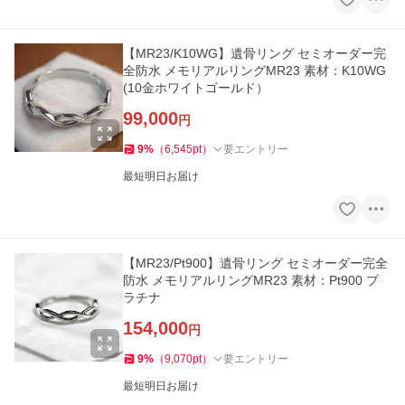
【MR23/K10WG】遺骨リング セミオーダー完
全防水 メモリアルリングMR23 素材：K10WG
(10金ホワイトゴールド）
99,000
円
9
%
（
6,545
pt
）
要エントリー
最短明日お届け
【MR23/Pt900】遺骨リング セミオーダー完全
防水 メモリアルリングMR23 素材：Pt900 プ
ラチナ
154,000
円
9
%
（
9,070
pt
）
要エントリー
最短明日お届け