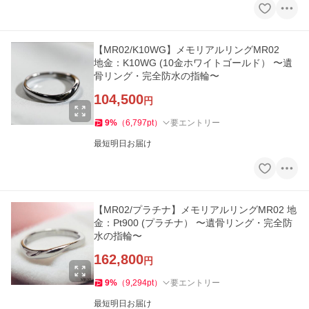
【MR02/K10WG】メモリアルリングMR02
地金：K10WG (10金ホワイトゴールド） 〜遺
骨リング・完全防水の指輪〜
104,500
円
9
%
（
6,797
pt
）
要エントリー
最短明日お届け
【MR02/プラチナ】メモリアルリングMR02 地
金：Pt900 (プラチナ） 〜遺骨リング・完全防
水の指輪〜
162,800
円
9
%
（
9,294
pt
）
要エントリー
最短明日お届け