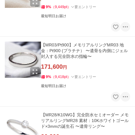
9
%
（
9,449
pt
）
要エントリー
最短明日お届け
【MR03/Pt900】メモリアルリングMR03 地
金：Pt900 (プラチナ） 〜遺骨を内側にジェル
封入する完全防水の指輪〜
171,600
円
9
%
（
9,418
pt
）
要エントリー
最短明日お届け
【MR28/K10WG】完全防水セミオーダー メモ
リアルリングMR28 素材：10Kホワイトゴール
ド×3mmの誕生石 〜遺骨リング〜