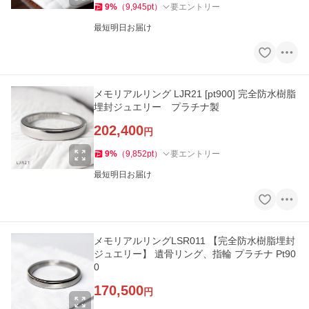
9
%
（
9,945
pt
）
要エントリー
最短明日お届け
メモリアルリング LJR21 [pt900] 完全防水樹脂
埋封ジュエリー プラチナ製
202,400
円
9
%
（
9,852
pt
）
要エントリー
最短明日お届け
メモリアルリングLSR011 【完全防水樹脂埋封
ジュエリー】 遺骨リング、指輪 プラチナ Pt90
0
170,500
円