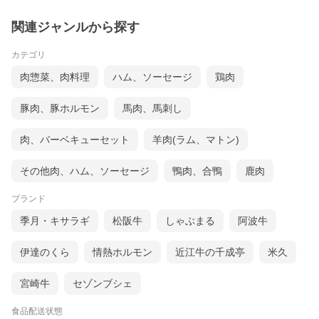
関連ジャンルから探す
カテゴリ
肉惣菜、肉料理
ハム、ソーセージ
鶏肉
豚肉、豚ホルモン
馬肉、馬刺し
肉、バーベキューセット
羊肉(ラム、マトン)
その他肉、ハム、ソーセージ
鴨肉、合鴨
鹿肉
ブランド
季月・キサラギ
松阪牛
しゃぶまる
阿波牛
伊達のくら
情熱ホルモン
近江牛の千成亭
米久
宮崎牛
セゾンブシェ
食品配送状態