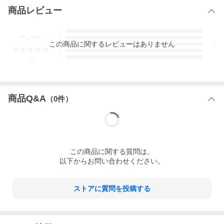
商品レビュー
-.--
5
4
この
商品
に関するレビューはありません
3
2
1
-
件
商品Q&A
（
0
件）
紙袋のご購入はこちらから
のし紙について
同梱について
※1人前の目安は150g〜200gです。
この
商品
に関する質問は、
以下からお問い合わせください。
基本包装
100g
200g
300g
400g
ストアに質問を投稿する
(1人前)
(1-2人前)
(2-3人前)
(2-3人前)
2,408円
4,816円
7,224円
9,632円
500g
600g
700g
800g
(3-4人前)
(3-4人前)
(4-5人前)
(4-5人前)