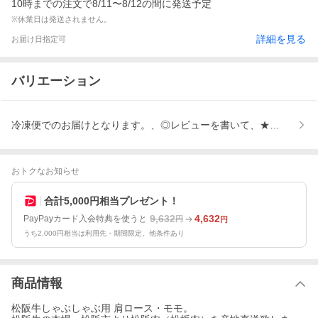
10時までの注文で8/11〜8/12の間に発送予定
※休業日は発送されません。
詳細を見る
お届け日指定可
バリエーション
冷凍便でのお届けとなります。、◎レビューを書いて、★のし紙の
おトクなお知らせ
合計5,000円相当プレゼント！
9,632
4,632
PayPayカード入会特典を使うと
円
円
うち2,000円相当は利用先・期間限定。他条件あり
商品情報
松阪牛しゃぶしゃぶ用 肩ロース・モモ。