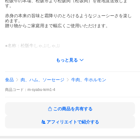
松阪牛の本場、松阪市より松阪肉（松坂肉）を産地直送致しま
す。
赤身の本来の旨味と霜降りのとろけるようなジューシーさを楽し
めます。
贈り物からご家庭用まで幅広くご使用いただけます。
●名称：松阪牛しゃぶしゃぶ
●商品内容：松阪牛しゃぶしゃぶ400ｇ(部位：肩ロース・モモ)
もっと見る
・パンフレット「美味しいお肉の召し上がり方」
・松阪牛個体識別番号 付き！
●生産地：三重県
食品
肉、ハム、ソーセージ
牛肉、牛ホルモン
●発送形態：冷凍
牛肉は冷凍商品となりますので、他の常温商品との同梱発送が
商品
コード：
m-syabu-krm1-4
できません。
●冷凍：賞味期限 加工日より31日間
（生ものですのでお早めにお召し上がり下さい）
この商品を共有する
●熨斗：可
御中元 お中元 御歳暮 お歳暮 母の日 父の日 敬老の日 記念品 誕生
アフィリエイトで紹介する
日 景品 賞品 贈答品 贈り物 ギフト お取り寄せ プレゼント お返し
お礼 御礼 内祝 お祝い返し 結婚祝 結婚内祝 出産内祝 快気祝 和牛
お肉 松坂牛 グルメ 爆買