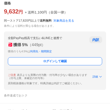
価格
9,632
円
+ 送料
1,100
円
（
全国一律
）
同一ストア17,820円以上で
送料無料
対象商品を見る
条件により送料が異なる場合があります。
全額PayPay残高で支払い&LINEと連携で
内訳
獲得
5
%
（
449
pt）
獲得のうち4.5%は
利用先・期間限定
ログインして確認
ご注意
表示よりも実際の付与数・付与率が少ない場合があります
詳細
（付与上限、未確定の付与等）
原則税抜価格が対象です。特典詳細は内訳でご確認ください。
条件達成でおトク