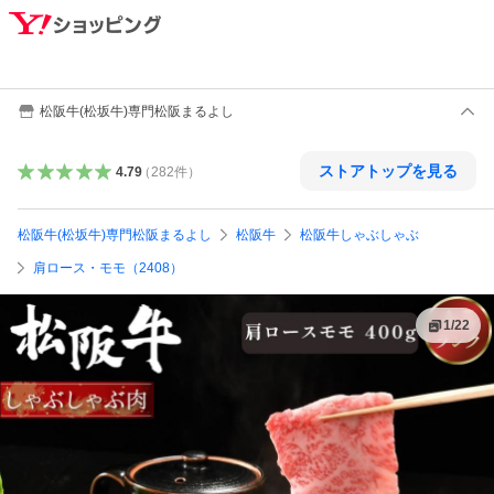
松阪牛(松坂牛)専門松阪まるよし
ストアトップを見る
4.79
（
282
件
）
松阪牛(松坂牛)専門松阪まるよし
松阪牛
松阪牛しゃぶしゃぶ
肩ロース・モモ（2408）
1
/
22