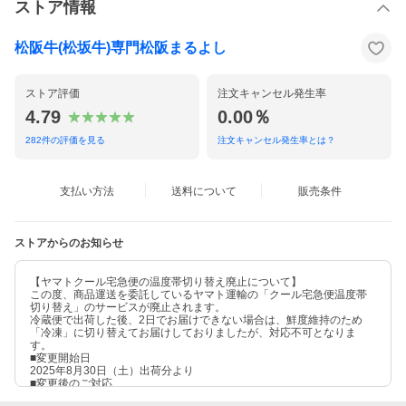
12,040円
14,448円
16,856円
19,264円
ストア情報
900g
1000g
(5-6人前)
(5-6人前)
松阪牛(松坂牛)専門松阪まるよし
21,672円
24,080円
ストア評価
注文キャンセル発生率
贈答用木箱※贈答用木箱は400g以上での対応となります。
4.79
0.00％
400g
500g
600g
700g
(2-3人前)
(3-4人前)
(3-4人前)
(4-5人前)
282
件の評価を見る
注文キャンセル発生率とは？
10,432円
12,840円
15,248円
17,656円
800g
900g
1000g
(4-5人前)
(5-6人前)
(5-6人前)
支払い方法
送料について
販売条件
20,064円
22,472円
24,880円
ストアからのお知らせ
【ヤマトクール宅急便の温度帯切り替え廃止について】
この度、商品運送を委託しているヤマト運輸の「クール宅急便温度帯
切り替え」のサービスが廃止されます。
冷蔵便で出荷した後、2日でお届けできない場合は、鮮度維持のため
「冷凍」に切り替えてお届けしておりましたが、対応不可となりま
す。
■変更開始日
2025年8月30日（土）出荷分より
■変更後のご対応
精肉商品はすべて「冷凍」出荷になります