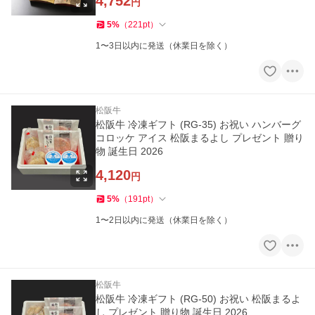
4,752
円
5
%
（
221
pt
）
1〜3日以内に発送（休業日を除く）
松阪牛
松阪牛 冷凍ギフト (RG-35) お祝い ハンバーグ
コロッケ アイス 松阪まるよし プレゼント 贈り
物 誕生日 2026
4,120
円
5
%
（
191
pt
）
1〜2日以内に発送（休業日を除く）
松阪牛
松阪牛 冷凍ギフト (RG-50) お祝い 松阪まるよ
し プレゼント 贈り物 誕生日 2026