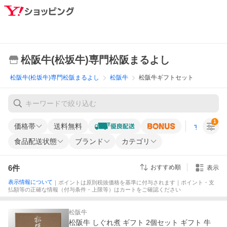
松阪牛(松坂牛)専門松阪まるよし
松阪牛(松坂牛)専門松阪まるよし
松阪牛
松阪牛ギフトセット
1
価格帯
送料無料
すべての条
食品配送状態
ブランド
カテゴリ
6
件
おすすめ順
表示
表示情報について
｜ポイントは原則税抜価格を基準に付与されます｜ポイント・支
払額等の正確な情報（付与条件・上限等）はカートをご確認ください
松阪牛
松阪牛 しぐれ煮 ギフト 2個セット ギフト 牛