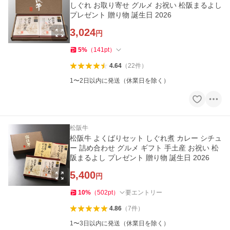
しぐれ お取り寄せ グルメ お祝い 松阪まるよし
プレゼント 贈り物 誕生日 2026
3,024
円
5
%
（
141
pt
）
4.64
（
22
件
）
1〜2日以内に発送（休業日を除く）
松阪牛
松阪牛 よくばりセット しぐれ煮 カレー シチュ
ー 詰め合わせ グルメ ギフト 手土産 お祝い 松
阪まるよし プレゼント 贈り物 誕生日 2026
5,400
円
10
%
（
502
pt
）
要エントリー
4.86
（
7
件
）
1〜3日以内に発送（休業日を除く）