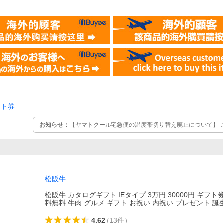
フト券
お知らせ：
【ヤマトクール宅急便の温度帯切り替え廃止について】 
ヤマト運輸の「クール宅急便温度帯切り替え」のサービスが廃止され
日でお届けできない場合は、鮮度維持のため「冷凍」に切り替えて
可となります。 ■変更開始日 2025年8月30日（土）出荷分より ■
「冷凍」出荷になります
松阪牛
松阪牛 カタログギフト IEタイプ 3万円 30000円 ギフト
料無料 牛肉 グルメ ギフト お祝い 内祝い プレゼント 誕生
4.62
（
13
件
）