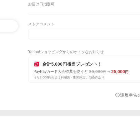
お届け日指定可
ストアコメント
Yahoo!ショッピングからのオトクなお知らせ
合計5,000円相当プレゼント！
30,000
25,000
PayPayカード入会特典を使うと
円
円
うち2,000円相当は利用先・期間限定。他条件あり
違反申告