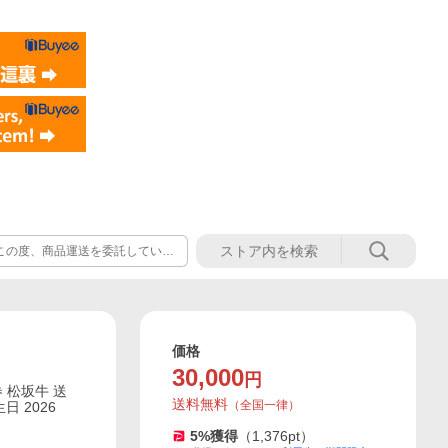
この度、商品運送を委託している
ます。 冷蔵便で出荷した後、2
お届けしておりましたが、対応不
変更後のご対応 精肉商品はすべて
価格
30,000
円
券 松坂牛 送
送料無料
（
全国一律
）
日 2026
5
%獲得
（
1,376
pt）