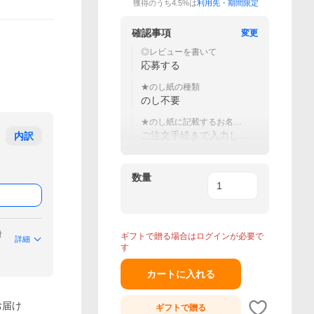
獲得のうち4.5%は
利用先・期間限定
確認事項
変更
◎レビューを書いて
応募する
★のし紙の種類
のし不要
★のし紙に記載するお名前
（＝贈り主様名）（20文字
ご注文手続きで入力して
内訳
まで）
ください
数量
付
ギフトで贈る場合はログインが必要で
詳細
す
カートに入れる
お届け
ギフトで
贈る