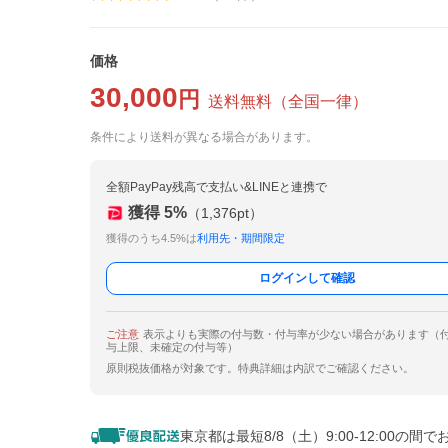
価格
30,000
円
送料無料
（
全国一律
）
条件により送料が異なる場合があります。
全額PayPay残高で支払い&LINEと連携で
獲得
5
%
（
1,376
pt）
獲得のうち4.5%は
利用先・期間限定
ログインして確認
ご注意
表示よりも実際の付与数・付与率が少ない場合があります（
与上限、未確定の付与等）
原則税抜価格が対象です。特典詳細は内訳でご確認ください。
東京都は最短8/8（土）9:00-12:00の間で