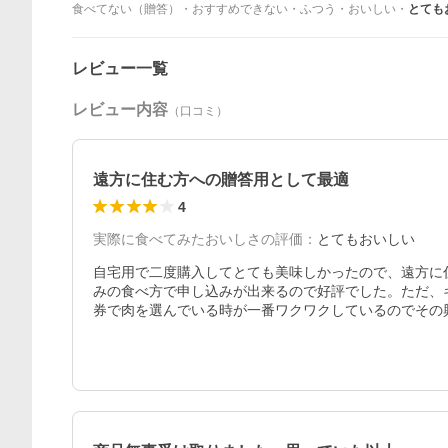
食べてない（贈答）
・
おすすめできない
・
ふつう
・
おいしい
・
とても
レビュー一覧
レビュー内容
（口コミ）
遠方に住む方への贈答用として最適
4
実際に食べてみたおいしさの評価
：
とてもおいしい
自宅用で二度購入してとても美味しかったので、遠方に
みの食べ方で申し込みが出来るので好評でした。ただ、
券で肉を選んでいる時が一番ワクワクしているのでその