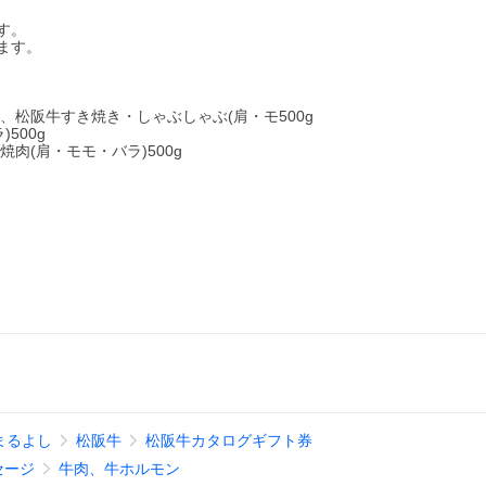
す。
ります。
g、松阪牛すき焼き・しゃぶしゃぶ(肩・モ500g
500g
焼肉(肩・モモ・バラ)500g
まるよし
松阪牛
松阪牛カタログギフト券
セージ
牛肉、牛ホルモン