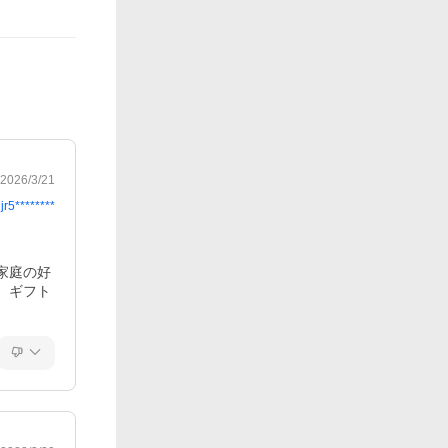
2026/3/21
jr5********
家庭の好
。ギフト