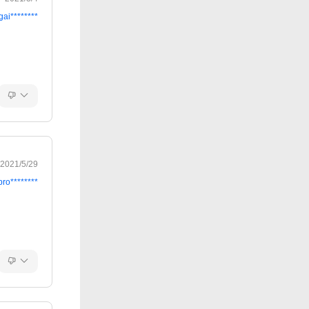
gai********
2021/5/29
pro********