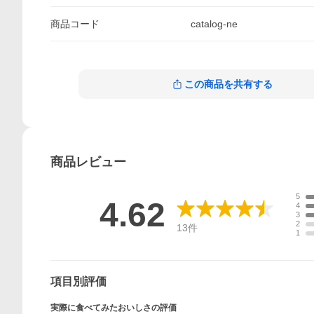
商品
コード
catalog-ne
この商品を共有する
商品
レビュー
5
4.62
4
3
2
13
件
1
項目別評価
実際に食べてみたおいしさの評価