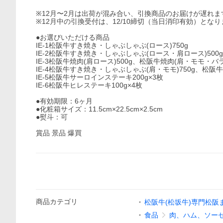
※12月〜2月は出荷が混み合い、引換商品のお届けが遅れま
※12月中の引換受付は、12/10締切（当日消印有効）とな
●お選びいただける商品
IE-1松阪牛すき焼き・しゃぶしゃぶ(ロース)750g
IE-2松阪牛すき焼き・しゃぶしゃぶ(ロース・肩ロース)500
IE-3松阪牛焼肉(肩ロース)500g、松阪牛焼肉(肩・モモ・バラ)
IE-4松阪牛すき焼き・しゃぶしゃぶ(肩・モモ)750g、松阪牛
IE-5松阪牛サーロインステーキ200g×3枚
IE-6松阪牛ヒレステーキ100g×4枚
●有効期限：6ヶ月
●化粧箱サイズ：11.5cm×22.5cm×2.5cm
●熨斗：可
賞品 景品 爆買
商品
カテゴリ
松阪牛(松坂牛)専門松阪
食品
肉、ハム、ソー