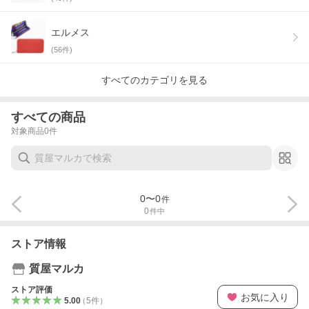
エルメス
(
56
件)
すべてのカテゴリを見る
すべての商品
対象商品
0
件
0
〜
0
件
0
件中
ストア情報
質屋マルカ
ストア評価
お気に入り
5.00
（
5
件
）