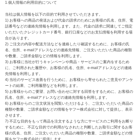
1.個人情報の利用目的について

当社は個人情報を以下の目的で利用させていただきます。

1) お客様への商品の発送および代金の請求のためにお客様の氏名、住所、電
話番号などの連絡先情報を利用します。また、代金の請求に関連してご指定
いただいたクレジットカード番号、銀行口座などのお支払情報を利用する場
合があります。

2) ご注文の内容や配送方法などを連絡したり確認するために、お客様の氏
名、住所、e-mailアドレスなどの連絡先情報、ご注文いただいた商品の種類
や数量、ご請求金額などの情報を利用します。

3) お客様に当社が行うキャンペーンや商品・サービスのご案内をするため
に、ご利用された履歴や、お客様の氏名、住所、e-mailアドレスなどの連絡
先情報を利用します。

4) 当社のサービス改善を行うために、お客様から寄せられたご意見やアンケ
ートの結果、ご利用履歴などを利用します。

5) お客様からのご要望、お問い合わせに対する回答をするために、お客様の
氏名、住所、e-mailアドレスなどの連絡先情報を利用します。

6) お客様からのご注文状況を閲覧いただけるよう、ご注文いただいた商品の
種類や数量、ご請求金額などの情報をヤフー株式会社に対して提供し、表示
させます。

7) 不正な目的をもって商品を注文するような方にサービスのご利用をお断り
するために、不正な目的での利用がなされたと判断したお取引に関するお客
様の氏名、住所、ご注文いただいた商品の種類や数量、ご請求金額などの情
報をヤフー株式会社に提供します。 
