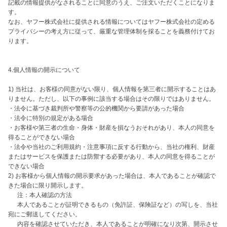
記載の情報提供がなされることに同意のうえ、ご注文いただくことになりま
す。

なお、ヤフー株式会社に提供される情報についてはヤフー株式会社の定める
プライバシーの考え方に従って、厳重な管理体制を採ることを義務付けてお
ります。 

4.個人情報の開示について

1) 当社は、お客様の同意がない限り、個人情報を第三者に開示することはあ
りません。ただし、以下の事例に該当する場合はその限りではありません。

・法令に基づき裁判所や警察等の公的機関から要請があった場合

・法令に特別の規定がある場合

・お客様や第三者の生命・身体・財産を損なうおそれがあり、本人の同意を
得ることができない場合

・法令や当社のご利用規約・注意事項に反する行動から、当社の権利、財産
またはサービスを保護または防禦する必要があり、本人の同意を得ることが
できない場合

2) お客様から個人情報の開示要求があった場合は、本人であることが確認で
きた場合に限り開示します。

 　 注：本人確認の方法

 　 本人であることが証明できるもの（免許証、保険証など）の写しを、当社
宛にご郵送してください。

 　 内容を確認させていただき、本人であることが明確になり次第、開示させ