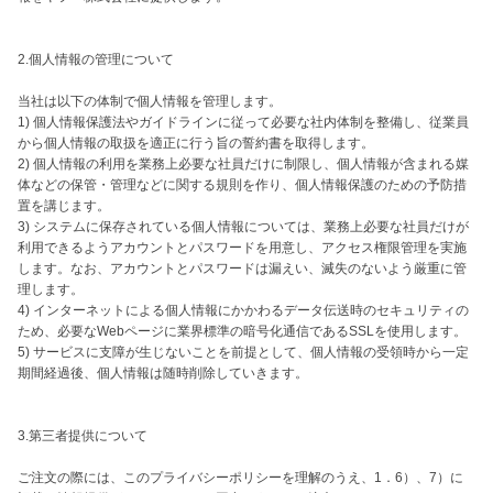
2.個人情報の管理について 

当社は以下の体制で個人情報を管理します。

1) 個人情報保護法やガイドラインに従って必要な社内体制を整備し、従業員
から個人情報の取扱を適正に行う旨の誓約書を取得します。

2) 個人情報の利用を業務上必要な社員だけに制限し、個人情報が含まれる媒
体などの保管・管理などに関する規則を作り、個人情報保護のための予防措
置を講じます。

3) システムに保存されている個人情報については、業務上必要な社員だけが
利用できるようアカウントとパスワードを用意し、アクセス権限管理を実施
します。なお、アカウントとパスワードは漏えい、滅失のないよう厳重に管
理します。

4) インターネットによる個人情報にかかわるデータ伝送時のセキュリティの
ため、必要なWebページに業界標準の暗号化通信であるSSLを使用します。

5) サービスに支障が生じないことを前提として、個人情報の受領時から一定
期間経過後、個人情報は随時削除していきます。 

3.第三者提供について 

ご注文の際には、このプライバシーポリシーを理解のうえ、1．6）、7）に