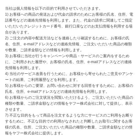
当社は個人情報を以下の目的で利用させていただきます。

1) お客様への商品の発送および代金の請求のためにお客様の氏名、住所、電
話番号などの連絡先情報を利用します。また、代金の請求に関連してご指定
いただいたクレジットカード番号、銀行口座などのお支払情報を利用する場
合があります。

2) ご注文の内容や配送方法などを連絡したり確認するために、お客様の氏
名、住所、e-mailアドレスなどの連絡先情報、ご注文いただいた商品の種類
や数量、ご請求金額などの情報を利用します。

3) お客様に当社が行うキャンペーンや商品・サービスのご案内をするため
に、ご利用された履歴や、お客様の氏名、住所、e-mailアドレスなどの連絡
先情報を利用します。

4) 当社のサービス改善を行うために、お客様から寄せられたご意見やアンケ
ートの結果、ご利用履歴などを利用します。

5) お客様からのご要望、お問い合わせに対する回答をするために、お客様の
氏名、住所、e-mailアドレスなどの連絡先情報を利用します。

6) お客様からのご注文状況を閲覧いただけるよう、ご注文いただいた商品の
種類や数量、ご請求金額などの情報をヤフー株式会社に対して提供し、表示
させます。

7) 不正な目的をもって商品を注文するような方にサービスのご利用をお断り
するために、不正な目的での利用がなされたと判断したお取引に関するお客
様の氏名、住所、ご注文いただいた商品の種類や数量、ご請求金額などの情
報をヤフー株式会社に提供します。 
