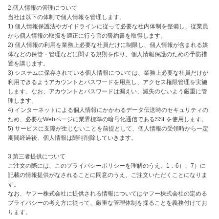
2.個人情報の管理について 

当社は以下の体制で個人情報を管理します。

1) 個人情報保護法やガイドラインに従って必要な社内体制を整備し、従業員
から個人情報の取扱を適正に行う旨の誓約書を取得します。

2) 個人情報の利用を業務上必要な社員だけに制限し、個人情報が含まれる媒
体などの保管・管理などに関する規則を作り、個人情報保護のための予防措
置を講じます。

3) システムに保存されている個人情報については、業務上必要な社員だけが
利用できるようアカウントとパスワードを用意し、アクセス権限管理を実施
します。なお、アカウントとパスワードは漏えい、滅失のないよう厳重に管
理します。

4) インターネットによる個人情報にかかわるデータ伝送時のセキュリティの
ため、必要なWebページに業界標準の暗号化通信であるSSLを使用します。

5) サービスに支障が生じないことを前提として、個人情報の受領時から一定
期間経過後、個人情報は随時削除していきます。 

3.第三者提供について 

ご注文の際には、このプライバシーポリシーを理解のうえ、1．6）、7）に
記載の情報提供がなされることに同意のうえ、ご注文いただくことになりま
す。

なお、ヤフー株式会社に提供される情報についてはヤフー株式会社の定める
プライバシーの考え方に従って、厳重な管理体制を採ることを義務付けてお
ります。 
