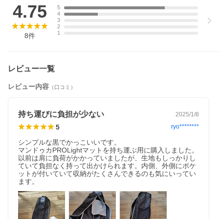
たします。
4.75
5
4
3
2
1
8
件
レビュー一覧
レビュー内容
（口コミ）
持ち運びに負担が少ない
2025/1/8
5
ryo********
シンプルな黒でかっこいいです。

マンドゥカPROLightマットを持ち運ぶ用に購入しました。
以前は肩に負荷がかかっていましたが、生地もしっかりし
ていて負担なく持って出かけられます。内側、外側にポケ
ットが付いていて収納がたくさんできるのも気にいってい
ます。