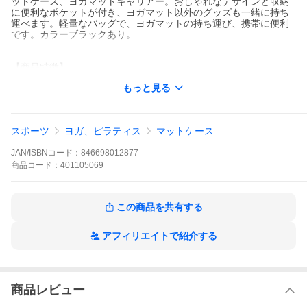
ットケース、ヨガマットキャリアー。おしゃれなデザインと収納
に便利なポケットが付き、ヨガマット以外のグッズも一緒に持ち
運べます。軽量なバッグで、ヨガマットの持ち運び、携帯に便利
です。カラーブラックあり。
【商品特徴】
〇シンプルでスマートなデザイン
もっと見る
〇小物の仕分けに便利な内ポケット・キーリング内蔵
〇外側にメッシュポケット付き
〇調整可能なショルダーストラップ
スポーツ
ヨガ、ピラティス
マットケース
【サイズ】
幅71cm×高さ19cm×奥行き18cm
JAN/ISBNコード：
846698012877
【重量】
商品
コード：
401105069
約300g
【素材】
この商品を共有する
ポリエステル100％
OEKO-TEX認証素材
アフィリエイトで紹介する
【注意事項】
※バッグから色移りする可能性がございますので湿ったヨガマッ
トやタオル等の収納はお控えください。
また、高温多湿の環境下でもまれに色落ちが発生する場合がござ
います。
商品レビュー
ヨガマットを長期保管する際はバッグから出して保管をお願いい