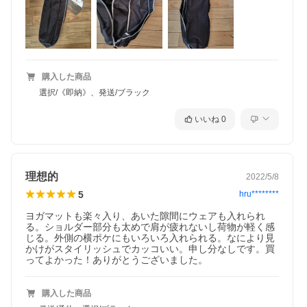
Manduka ゴー ライト4.0（マットバッグ）
購入した商品
選択/《即納》、発送/ブラック
いいね
0
理想的
2022/5/8
5
hru********
ヨガマットも楽々入り、あいた隙間にウェアも入れられ
る。ショルダー部分も太めで肩が疲れないし荷物が軽く感
じる。外側の横ポケにもいろいろ入れられる。なにより見
かけがスタイリッシュでカッコいい。申し分なしです。買
ってよかった！ありがとうございました。
購入した商品