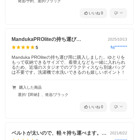
発送/予約、選択/ブラック
いいね
0
MandukaPROliteの持ち運び…
2025/10/13
5
fuj********
Manduka PROliteの持ち運び用に購入しました。ゆとりを
もって収納できるサイズで、着替えなども一緒に入れられ
るため、近場のスタジオでのプラクティスなら別途バッグ
は不要です。洗濯機で水洗いできるのも嬉しいポイント！
購入した商品
選択/【即納】、発送/ブラック
いいね
0
ベルトが太いので、軽々持ち運べます。ポ…
2021/6/22