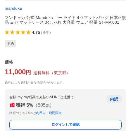
manduka
マンドゥカ 公式 Manduka ゴー ライト 4.0 マットバッグ 日本正規
品 ヨガ マットケース おしゃれ 大容量 ウェア 軽量 ST-MA 001
4.75
（
8
件
）
予約
価格
11,000
円
送料無料
（
東京都
）
条件により送料が異なる場合があります。
全額PayPay残高で支払い&LINEと連携で
内訳
獲得
5
%
（
505
pt）
獲得のうち4.5%は
利用先・期間限定
ログインして確認