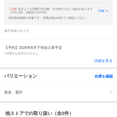
ご注意
表示よりも実際の付与数・付与率が少ない場合があります
詳細
（付与上限、未確定の付与等）
原則税抜価格が対象です。特典詳細は内訳でご確認ください。
条件達成でおトク
【予約】2026年8月下旬頃入荷予定
※休業日は発送されません。
詳細を見る
バリエーション
在庫を確認
発送、選択
他ストアでの取り扱い（全
2
件）