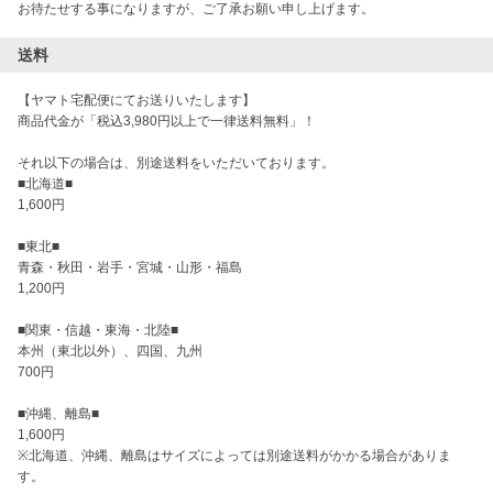
お待たせする事になりますが、ご了承お願い申し上げます。
送料
【ヤマト宅配便にてお送りいたします】

商品代金が「税込3,980円以上で一律送料無料」！

それ以下の場合は、別途送料をいただいております。

■北海道■

1,600円

■東北■

青森・秋田・岩手・宮城・山形・福島

1,200円

■関東・信越・東海・北陸■

本州（東北以外）、四国、九州

700円

■沖縄、離島■

1,600円

※北海道、沖縄、離島はサイズによっては別途送料がかかる場合がありま