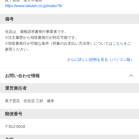
真子質店　楽天市場店
https://www.rakuten.co.jp/mako78/
備考
当店は、適格請求書発行事業者です。
※注文履歴から領収書発行が対応可能です。
※領収書発行が可能な条件（対象のお支払い方法等）については
こちら
をご
参照ください。
さらに詳しい説明を見る（パソコン版）
お問い合わせ情報
運営責任者
真子質店　住吉店 三好　健幸
郵便番号
〒812-0018