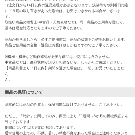
（注文日から14日以内の返品処理が必須となります。決済待ちや到着日指定
にて長期の取り置きがあった場合は、お受けできかねる場合がございま
す。）

取扱い商品の性質上(中古品・天然素材など)、同一商品のご用意が難しく、

基本は返金対応となりますのでご了承ください。

商品が届きましたら、必ずご使用前に、商品の状態をご確認お願いします。

商品ご使用後の交換・返品はお受け致しかねますのでご了承ください。

※機械・機器など動作確認が必要な商品は、使用には含みません。

中古品などは、商品状態が説明と相違ないか、しっかりご確認ください。

【商品到着より７日以内】期間を過ぎた場合は、一切、お受けいたしませ
ん。

ん。
商品の保証について
基本的には商品の性質上、保証期間は設けておりません。ご了承下さい。

ただし、「時計」に関してのみ、商品により「1週間～6か月の機械保証」を
設けております。

期間については説明文に明記してあります。

通常使用の上での、不動、著しい精度不良があった場合はご連絡くださいま