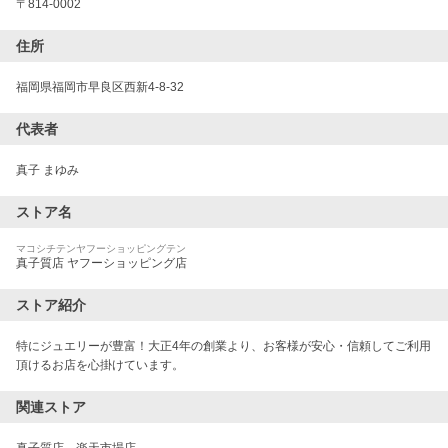
〒
814-0002
住所
福岡県福岡市早良区西新4-8-32
代表者
真子 まゆみ
ストア名
マコシチテンヤフーショッピングテン
真子質店 ヤフーショッピング店
ストア紹介
特にジュエリーが豊富！大正4年の創業より、お客様が安心・信頼してご利用
頂けるお店を心掛けています。
関連ストア