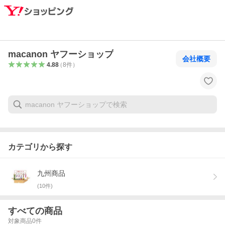
macanon ヤフーショップ
会社概要
4.88
（
8
件
）
カテゴリから探す
九州商品
(
10
件)
すべての商品
対象商品
0
件