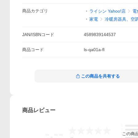
商品
カテゴリ
ライシン Yahoo!店
電
家電
冷暖房器具、空
JAN/ISBNコード
4589839144537
商品
コード
ls-qa01a-fl
この商品を共有する
商品
レビュー
5
-.--
4
この
商
3
2