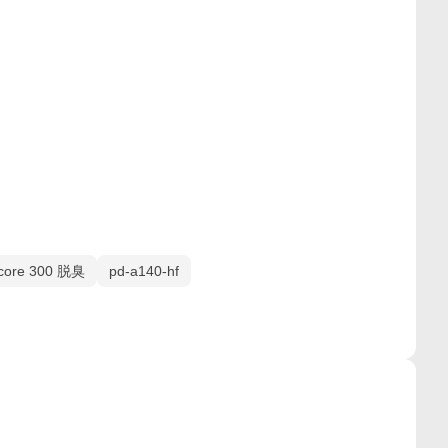
core 300 脱臭
pd-a140-hf