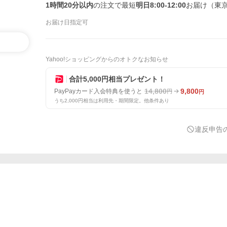
1時間20分以内
の注文で最短
明日8:00-12:00
お届け（東
お届け日指定可
Yahoo!ショッピングからのオトクなお知らせ
合計5,000円相当プレゼント！
14,800
9,800
PayPayカード入会特典を使うと
円
円
うち2,000円相当は利用先・期間限定。他条件あり
違反申告