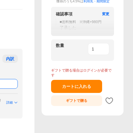
獲得のうち4.5%は
利用先・期間限定
確認事項
変更
■送料無料 ※沖縄+980円
了承した
数量
内訳
ギフトで贈る場合はログインが必要で
す
カートに入れる
付
ギフトで
贈る
詳細