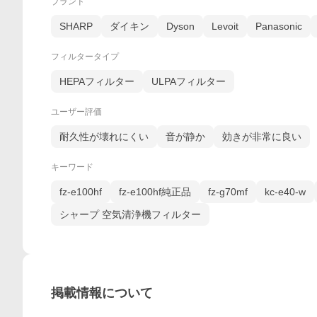
ブランド
SHARP
ダイキン
Dyson
Levoit
Panasonic
フィルタータイプ
HEPAフィルター
ULPAフィルター
ユーザー評価
耐久性が壊れにくい
音が静か
効きが非常に良い
キーワード
fz-e100hf
fz-e100hf純正品
fz-g70mf
kc-e40-w
シャープ 空気清浄機フィルター
掲載情報について