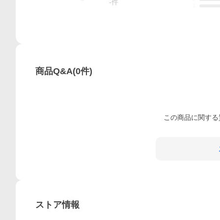
-
件
1
商品Q&A
(
0
件)
この
商品
に関する
ストア情報