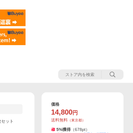
価格
14,800
円
送料無料
（
東京都
）
2枚セット
5
%獲得
（
678
pt）