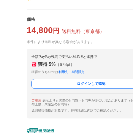
価格
14,800
円
送料無料
（
東京都
）
条件により送料が異なる場合があります。
全額PayPay残高で支払い&LINEと連携で
獲得
5
%
（
678
pt）
獲得のうち4.5%は
利用先・期間限定
ログインして確認
ご注意
表示よりも実際の付与数・付与率が少ない場合があります（
与上限、未確定の付与等）
原則税抜価格が対象です。特典詳細は内訳でご確認ください。