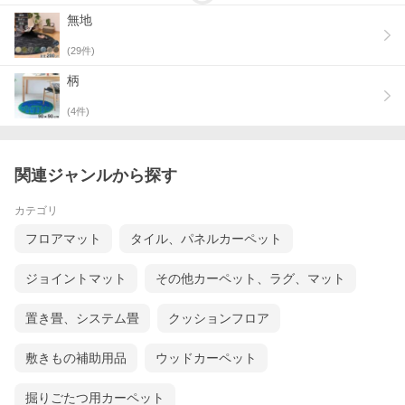
無地
(
29
件)
おとな可愛い空間を演出
柄
まぁるい形の大人かわいいラグは北欧風インテリアや韓国風イン
テリアにも合わせやすいテイストです。ドレッサー前やソファー
(
4
件)
前に敷いて自分だけの特別な空間を作ることができます。
商品詳細
関連ジャンルから探す
カテゴリ
フロアマット
タイル、パネルカーペット
ジョイントマット
その他カーペット、ラグ、マット
置き畳、システム畳
クッションフロア
敷きもの補助用品
ウッドカーペット
掘りごたつ用カーペット