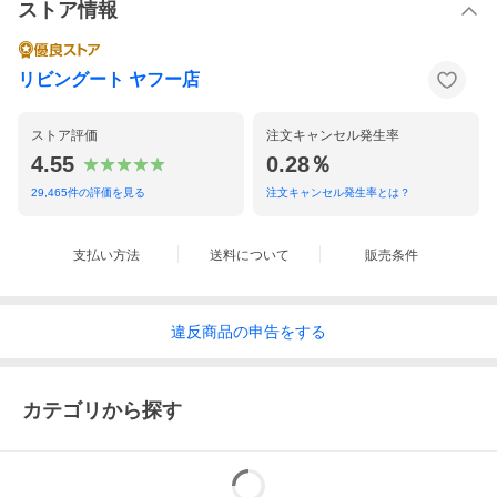
ストア情報
ゴージャス感たっぷりのラグ
キラキラのラメがちりばめられたゴージャスなラグです。ゴール
ドのラメが入っていて、どの角度から見てもいつもキラキラとし
リビングート ヤフー店
ています。
ストア評価
注文キャンセル発生率
4.55
0.28％
29,465
件の評価を見る
注文キャンセル発生率とは？
支払い方法
送料について
販売条件
違反
商品の
申告をする
カテゴリから探す