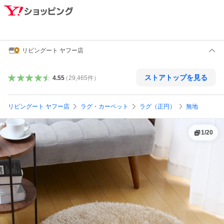
リビングート ヤフー店
ストアトップを見る
4.55
（
29,465
件
）
リビングート ヤフー店
ラグ・カーペット
ラグ（正円）
無地
1
/
20