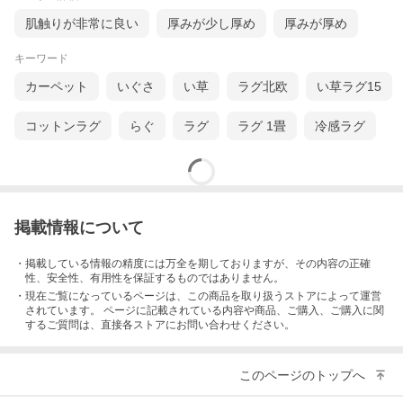
を通して快適に過ごすことができます。
肌触りが非常に良い
厚みが少し厚め
厚みが厚め
キーワード
カーペット
いぐさ
い草
ラグ北欧
い草ラグ15
コットンラグ
らぐ
ラグ
ラグ 1畳
冷感ラグ
ふわふわのシャギーパイル
掲載情報について
トルコ製の生地を使用し、異なる２種類のパイルとラメ糸で仕上
げることでふかふかとした柔らかな踏み心地をお楽しみ頂けま
す。厚さが約2.5cmあるので、素足で歩いてもギュッと詰まった
・掲載している情報の精度には万全を期しておりますが、その内容の正確
パイルが優しく包み込んでくれます。
性、安全性、有用性を保証するものではありません。
・現在ご覧になっているページは、この
商品
を取り扱うストアによって運営
されています。 ページに記載されている内容
や商品、ご購入
、ご購入に関
するご質問は、直接各ストアにお問い合わせください。
このページのトップへ