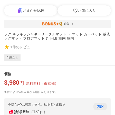
おまかせ比較
お気に入り
対象
ラグ キラキラシャギーサークルマット （ マット カーペット 絨毯
ラグマット フロアマット 丸 円形 室内 屋内 ）
1
件のレビュー
在庫なし
価格
3,980
円
送料無料
（
東京都
）
条件により送料が異なる場合があります。
全額PayPay残高で支払い&LINEと連携で
内訳
獲得
5
%
（
181
pt）