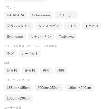
ブランド
HAGiHARA
Colorsroom
フリーリー
グラムスタイル
タンスのゲン
ニトリ
イケヒコ
Sylphease
サヤンサヤン
Tsujikawa
ラグ（部分敷き）/カーペット（全体敷き）
ラグ
カーペット
形状
長方形
正方形
円形
楕円
ラグ、マットサイズ
185cm×185cm
200cm×250cm
190cm×240cm
ちょっとしたスペースに敷きやすいサイズ
130cm×190cm
ベッドサイドや一人掛けのチェアーにもちょうど良いサイズで
す。ポリエステル100％の生地は夏はベタつかず、冬は暖かく一年
ユーザー評価