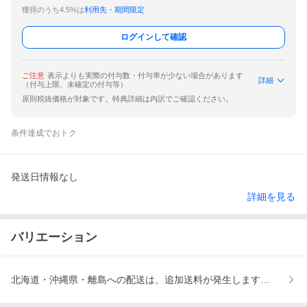
獲得のうち4.5%は
利用先・期間限定
ログインして確認
ご注意
表示よりも実際の付与数・付与率が少ない場合があります
詳細
（付与上限、未確定の付与等）
原則税抜価格が対象です。特典詳細は内訳でご確認ください。
条件達成でおトク
発送日情報なし
詳細を見る
バリエーション
北海道・沖縄県・離島への配送は、追加送料が発生します、「置き