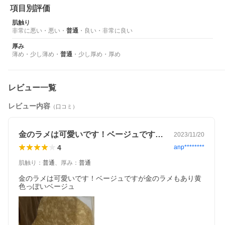
項目別評価
肌触り
非常に悪い
・
悪い
・
普通
・
良い
・
非常に良い
厚み
薄め
・
少し薄め
・
普通
・
少し厚め
・
厚め
レビュー一覧
レビュー内容
（口コミ）
こちらは「直径90cm」の販売ページです。
金のラメは可愛いです！ベージュですが金…
※ページ内には同シリーズの商品画像が含まれます。
2023/11/20
4
anp********
おすすめポイント
肌触り
：
普通
、
厚み
：
普通
金のラメは可愛いです！ベージュですが金のラメもあり黄
色っぽいベージュ