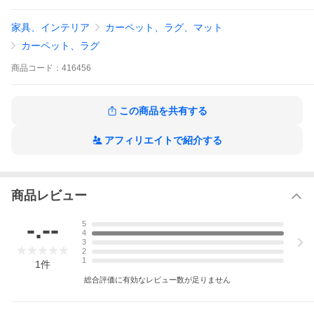
●滑り止め加工
●お手入れ方法
家具、インテリア
カーペット、ラグ、マット
●同じシリーズの玄関マット
カーペット、ラグ
洗える 厚さ2.5cm ラメ キラキラ シャギー コンパクト すべり止め
インテリア おしゃれ リビング アクセント 長毛 インテリアマット
商品
コード：
416456
オシャレ お洒落 シンプル ボリューミー 部屋 玄関 模様替え 引っ
越し 大掃除 子供部屋 子供 寝室 オールシーズン 室内マット 屋内
マット 多目的マット 円形マット フローリング おすすめ オススメ
使える 90 ゴールド ゴールドラメ ゴージャス 韓国風インテリア
この商品を共有する
韓国インテリア LH10768 LH8696
アフィリエイトで紹介する
商品レビュー
-.--
5
4
3
2
1
1
件
総合評価に有効なレビュー数が足りません