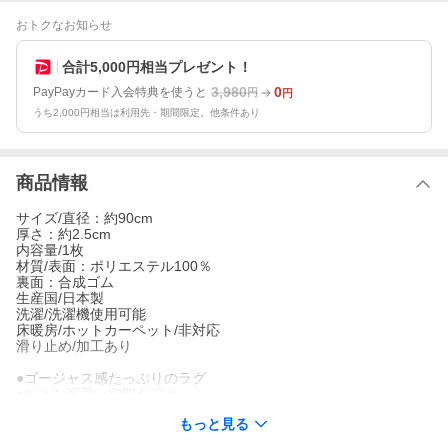
おトクなお知らせ
合計5,000円相当プレゼント！
3,980
0
PayPayカード入会特典を使うと
円
円
うち2,000円相当は利用先・期間限定。他条件あり
商品情報
サイズ/直径：約90cm
厚さ：約2.5cm
内容量/1枚
材質/表面：ポリエステル100％
裏面：合成ゴム
生産国/日本製
洗濯/洗濯機使用可能
床暖房/ホットカーペット/非対応
滑り止め/加工あり
●ゴージャス感たっぷりのラグ
●おとな可愛い空間を演出
●ちょっとしたスペースに敷きやすいサイズ
もっと見る
●ふわふわのシャギーパイル
●ラグの表情