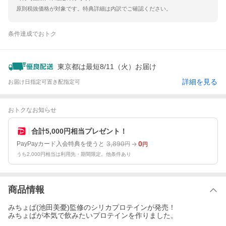
原則税抜価格が対象です。特典詳細は内訳でご確認ください。
条件達成でおトク
東京都は最短8/11（火）お届け
詳細を見る
お届け日指定可
置き配指定可
おトクなお知らせ
合計5,000円相当プレゼント！
3,890
0
PayPayカード入会特典を使うと
円
円
うち2,000円相当は利用先・期間限定。他条件あり
商品情報
みちょぱ(池田美憂)監修のシリカプロテインが発売！
みちょぱが本気で飲みたいプロテインを作りました。