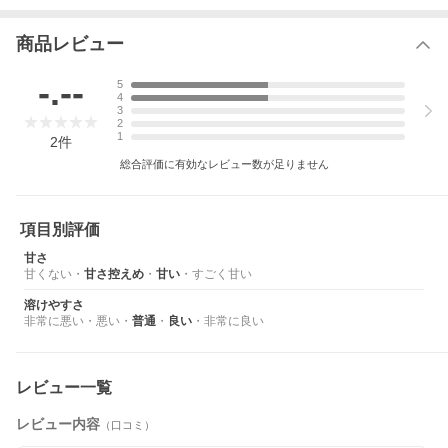
商品レビュー
-.--
5
4
3
2
1
2
件
総合評価に有効なレビュー数が足りません
項目別評価
甘さ
甘くない
・
甘さ控えめ
・
甘い
・
すごく甘い
溶けやすさ
非常に悪い
・
悪い
・
普通
・
良い
・
非常に良い
レビュー一覧
レビュー内容
（口コミ）