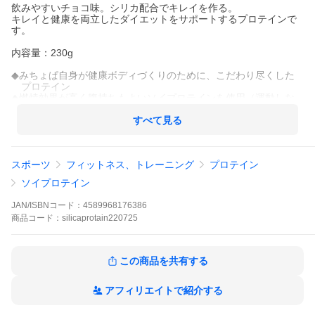
飲みやすいチョコ味。シリカ配合でキレイを作る。
キレイと健康を両立したダイエットをサポートするプロテインで
す。
内容量：230g
◆みちょぱ自身が健康ボディづくりのために、こだわり尽くした
プロテイン
◆燃焼効果が高く腹持ちもよいソイプロテインを使用（運動しな
い方にもお薦め）
◆植物性シリカを配合
すべて見る
◆ビタミンはしっかり1/3日分を配合
◆たんぱく質の吸収を助ける4つのミネラル配合(Ca、Mg、亜鉛、
鉄)
スポーツ
フィットネス、トレーニング
プロテイン
◆腸活成分を配合（食物繊維・酵素・乳酸菌ビフィズス菌）
ソイプロテイン
◆人工甘味料不使用（天然甘味料のみ使用）
◆防腐剤不使用
JAN/ISBNコード：
4589968176386
◆低カロリー・・・１食あたりのカロリー68.0kcal
商品
コード：
silicaprotain220725
◆低脂質・・・１食あたり0.4g
この商品を共有する
アフィリエイトで紹介する