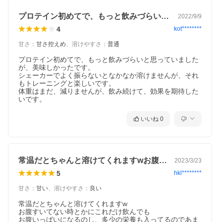
プロテイン初めてで、もっと飲みづらいと…
2022/9/9
4
kot********
甘さ
：
甘さ控えめ
、
溶けやすさ
：
普通
プロテイン初めてで、もっと飲みづらいと思っていました
が、美味しかったです。

シェーカーでよく振らないとなかなか溶けませんが、それ
もトレーニングと楽しいです。

体重はまだ、減りませんが、飲み続けて、効果を期待した
いです。
いいね
0
常温だとちゃんと溶けてくれますwお腹す…
2023/3/23
5
hkl********
甘さ
：
甘い
、
溶けやすさ
：
良い
常温だとちゃんと溶けてくれますw

お腹すいてない時とかにこれだけ飲んでも

お腹いっぱいになるのし、多少の栄養も入ってるのであま