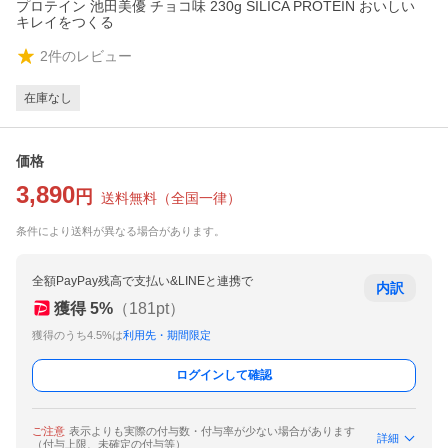
プロテイン 池田美優 チョコ味 230g SILICA PROTEIN おいしい
キレイをつくる
2
件のレビュー
在庫なし
価格
3,890
円
送料無料
（
全国一律
）
条件により送料が異なる場合があります。
全額PayPay残高で支払い&LINEと連携で
内訳
獲得
5
%
（
181
pt）
獲得のうち4.5%は
利用先・期間限定
ログインして確認
ご注意
表示よりも実際の付与数・付与率が少ない場合があります
詳細
（付与上限、未確定の付与等）