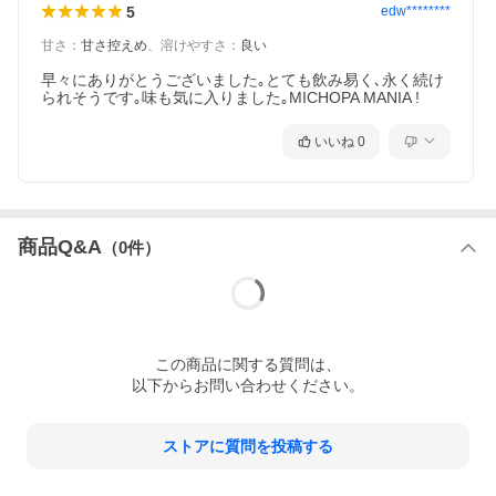
5
edw********
甘さ
：
甘さ控えめ
、
溶けやすさ
：
良い
早々にありがとうございました｡とても飲み易く､永く続け
られそうです｡味も気に入りました｡MICHOPA MANIA ! 
いいね
0
商品Q&A
（
0
件）
この
商品
に関する質問は、
以下からお問い合わせください。
ストアに質問を投稿する