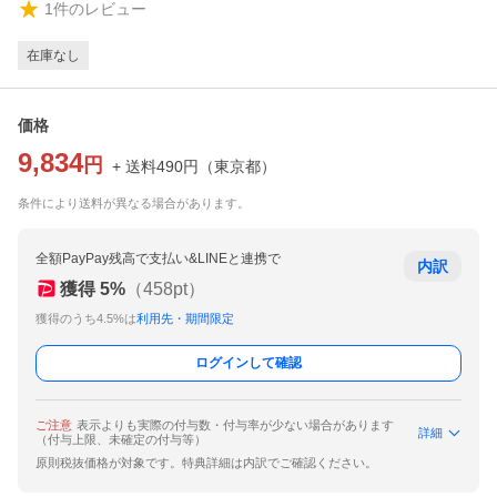
1
件のレビュー
在庫なし
価格
9,834
円
+ 送料
490
円
（
東京都
）
条件により送料が異なる場合があります。
全額PayPay残高で支払い&LINEと連携で
内訳
獲得
5
%
（
458
pt）
獲得のうち4.5%は
利用先・期間限定
ログインして確認
ご注意
表示よりも実際の付与数・付与率が少ない場合があります
詳細
（付与上限、未確定の付与等）
原則税抜価格が対象です。特典詳細は内訳でご確認ください。