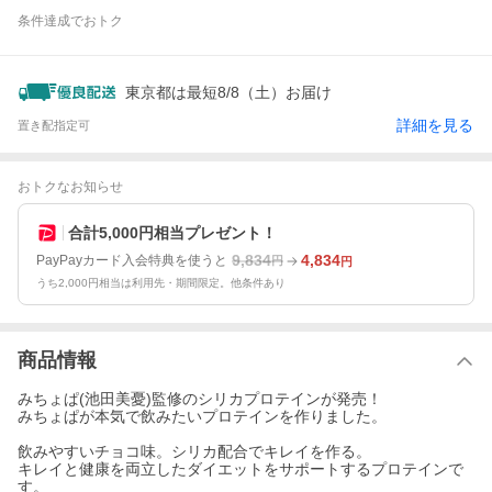
条件達成でおトク
東京都は最短8/8（土）お届け
詳細を見る
置き配指定可
おトクなお知らせ
合計5,000円相当プレゼント！
9,834
4,834
PayPayカード入会特典を使うと
円
円
うち2,000円相当は利用先・期間限定。他条件あり
商品情報
みちょぱ(池田美憂)監修のシリカプロテインが発売！
みちょぱが本気で飲みたいプロテインを作りました。
飲みやすいチョコ味。シリカ配合でキレイを作る。
キレイと健康を両立したダイエットをサポートするプロテインで
す。