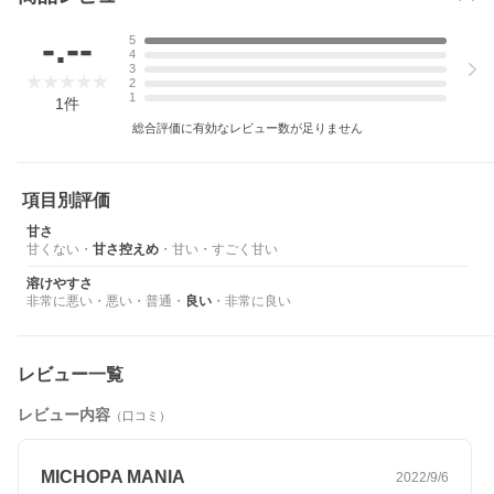
-.--
5
4
3
2
1
1
件
総合評価に有効なレビュー数が足りません
項目別評価
甘さ
甘くない
・
甘さ控えめ
・
甘い
・
すごく甘い
溶けやすさ
非常に悪い
・
悪い
・
普通
・
良い
・
非常に良い
レビュー一覧
レビュー内容
（口コミ）
MICHOPA MANIA
2022/9/6