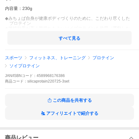
内容量：230g
◆みちょぱ自身が健康ボディづくりのために、こだわり尽くした
プロテイン
◆燃焼効果が高く腹持ちもよいソイプロテインを使用（運動しな
い方にもお薦め）
◆植物性シリカを配合
すべて見る
◆ビタミンはしっかり1/3日分を配合
◆たんぱく質の吸収を助ける4つのミネラル配合(Ca、Mg、亜鉛、
鉄)
スポーツ
フィットネス、トレーニング
プロテイン
◆腸活成分を配合（食物繊維・酵素・乳酸菌ビフィズス菌）
ソイプロテイン
◆人工甘味料不使用（天然甘味料のみ使用）
◆防腐剤不使用
JAN/ISBNコード：
4589968176386
◆低カロリー・・・１食あたりのカロリー68.0kcal
商品
コード：
silicaprotain220725-3set
◆低脂質・・・１食あたり0.4g
この商品を共有する
アフィリエイトで紹介する
商品レビュー