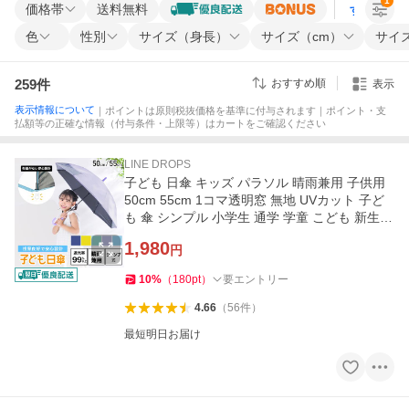
1
価格帯
送料無料
すべての条
色
性別
サイズ（身長）
サイズ（cm）
サイズ
259
件
おすすめ順
表示
表示情報について
｜ポイントは原則税抜価格を基準に付与されます｜ポイント・支
払額等の正確な情報（付与条件・上限等）はカートをご確認ください
LINE DROPS
子ども 日傘 キッズ パラソル 晴雨兼用 子供用
50cm 55cm 1コマ透明窓 無地 UVカット 子ど
も 傘 シンプル 小学生 通学 学童 こども 新生活
入学準備 卒園記念
1,980
円
10
%
（
180
pt
）
要エントリー
4.66
（
56
件
）
最短明日お届け