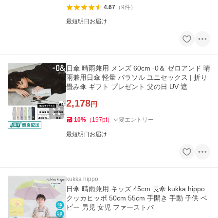
4.67
（
9
件
）
最短明日お届け
日傘 晴雨兼用 メンズ 60cm -0＆ ゼロアンド 晴
雨兼用日傘 軽量 パラソル ユニセックス | 折り
畳み傘 ギフト プレゼント 父の日 UV 遮
2,178
円
10
%
（
197
pt
）
要エントリー
最短明日お届け
kukka hippo
日傘 晴雨兼用 キッズ 45cm 長傘 kukka hippo
クッカヒッポ 50cm 55cm 手開き 手動 子供 ベ
ビー 男児 女児 ファーストパ