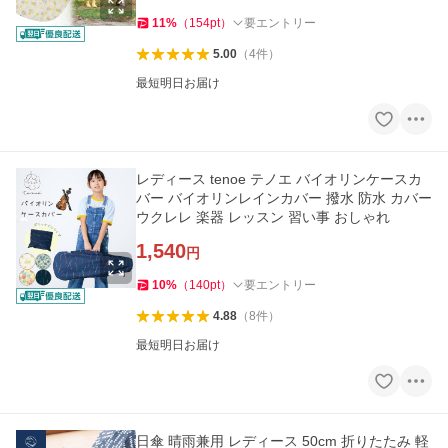
11
%
（
154
pt
）
要エントリー
5.00
（
4
件
）
最短明日お届け
レディース tenoe テノエ バイオリンケースカ
バー バイオリンレインカバー 撥水 防水 カバー
ウクレレ 楽器 レッスン 習い事 おしゃれ
1,540
円
10
%
（
140
pt
）
要エントリー
4.88
（
8
件
）
最短明日お届け
日傘 晴雨兼用 レディース 50cm 折りたたみ 軽