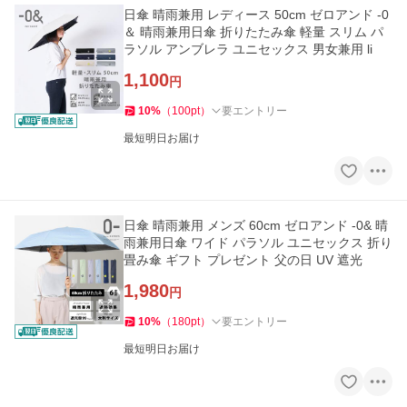
日傘 晴雨兼用 レディース 50cm ゼロアンド -0
＆ 晴雨兼用日傘 折りたたみ傘 軽量 スリム パ
ラソル アンブレラ ユニセックス 男女兼用 li
1,100
円
10
%
（
100
pt
）
要エントリー
最短明日お届け
日傘 晴雨兼用 メンズ 60cm ゼロアンド -0& 晴
雨兼用日傘 ワイド パラソル ユニセックス 折り
畳み傘 ギフト プレゼント 父の日 UV 遮光
1,980
円
10
%
（
180
pt
）
要エントリー
最短明日お届け