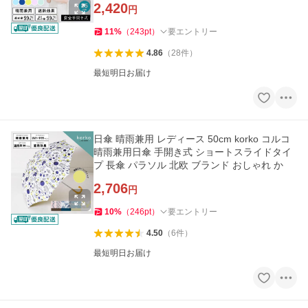
2,420
円
11
%
（
243
pt
）
要エントリー
4.86
（
28
件
）
最短明日お届け
日傘 晴雨兼用 レディース 50cm korko コルコ
晴雨兼用日傘 手開き式 ショートスライドタイ
プ 長傘 パラソル 北欧 ブランド おしゃれ か
2,706
円
10
%
（
246
pt
）
要エントリー
4.50
（
6
件
）
最短明日お届け