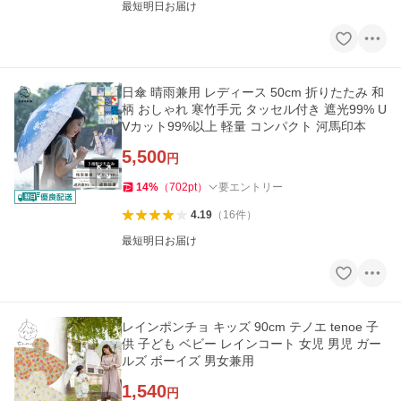
最短明日お届け
日傘 晴雨兼用 レディース 50cm 折りたたみ 和
柄 おしゃれ 寒竹手元 タッセル付き 遮光99% U
Vカット99%以上 軽量 コンパクト 河馬印本
5,500
円
14
%
（
702
pt
）
要エントリー
4.19
（
16
件
）
最短明日お届け
レインポンチョ キッズ 90cm テノエ tenoe 子
供 子ども ベビー レインコート 女児 男児 ガー
ルズ ボーイズ 男女兼用
1,540
円