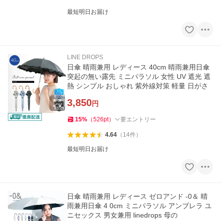
最短明日お届け
LINE DROPS
日傘 晴雨兼用 レディース 40cm 晴雨兼用日傘
突起の無い露先 ミニパラソル 女性 UV 遮光 遮
熱 シンプル おしゃれ 紫外線対策 軽量 日がさ
3,850
円
15
%
（
526
pt
）
要エントリー
4.64
（
14
件
）
最短明日お届け
日傘 晴雨兼用 レディース ゼロアンド -0＆ 晴
雨兼用日傘 4 0cm ミニパラソル アンブレラ ユ
ニセックス 男女兼用 linedrops 母の