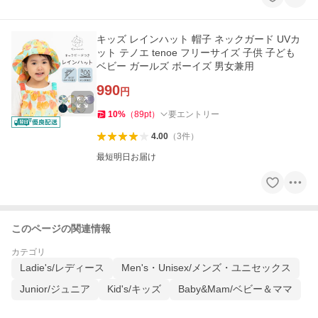
キッズ レインハット 帽子 ネックガード UVカ
ット テノエ tenoe フリーサイズ 子供 子ども
ベビー ガールズ ボーイズ 男女兼用
990
円
10
%
（
89
pt
）
要エントリー
4.00
（
3
件
）
最短明日お届け
このページの関連情報
カテゴリ
Ladie's/レディース
Men's・Unisex/メンズ・ユニセックス
Junior/ジュニア
Kid's/キッズ
Baby&Mam/ベビー＆ママ