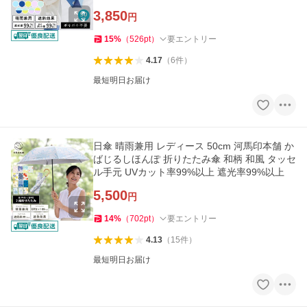
3,850
円
15
%
（
526
pt
）
要エントリー
4.17
（
6
件
）
最短明日お届け
日傘 晴雨兼用 レディース 50cm 河馬印本舗 か
ばじるしほんぽ 折りたたみ傘 和柄 和風 タッセ
ル手元 UVカット率99%以上 遮光率99%以上
5,500
円
14
%
（
702
pt
）
要エントリー
4.13
（
15
件
）
最短明日お届け