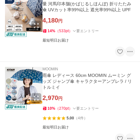
量 河馬印本舗(かばじるしほんぽ) 折りたたみ
傘 UVカット率99%以上 遮光率99%以上 UPF
4,180
円
14
%
（
533
pt
）
要エントリー
最短明日お届け
MOOMIN
雨傘 レディース 60cm MOOMIN ムーミン グ
ッズ ジャンプ傘 キャラクターアンブレラ / リ
トルミイ
2,970
円
10
%
（
270
pt
）
要エントリー
5.00
（
4
件
）
最短明日お届け