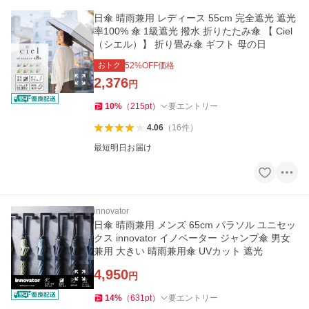
日傘 晴雨兼用 レディース 55cm 完全遮光 遮光
率100% 傘 1級遮光 撥水 折りたたみ傘 【 Ciel
（シエル）】 折り畳み傘 ギフト 母の日
おトク
52
%OFF価格
2,376
円
10
%
（
215
pt
）
要エントリー
4.06
（
16
件
）
最短明日お届け
innovator
日傘 晴雨兼用 メンズ 65cm パラソル ユニセッ
クス innovator イノベーター ジャンプ傘 男女
兼用 大きい 晴雨兼用傘 UVカット 遮光
4,950
円
14
%
（
631
pt
）
要エントリー