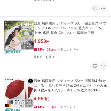
日傘 晴雨兼用 レディース 50cm 完全遮光 ペプ
ラムフリル パラソル フリル 遮光率99.99%以
上 傘 遮熱 長傘 Ciel シエル 晴雨兼用日
4,950
円
14
%
（
631
pt
）
要エントリー
最短明日お届け
日傘 晴雨兼用 レディース 55cm 河馬印本舗 か
ばじるしほんぽ 完全遮光 2段ミニ折りたたみ傘
折り畳み傘 UVカット率100% 遮光率100%
4,950
円
14
%
（
631
pt
）
要エントリー