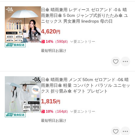
日傘 晴雨兼用 レディース ゼロアンド -0＆ 晴
雨兼用日傘 5 0cm ジャンプ式折りたたみ傘 ユ
ニセックス 男女兼用 linedrops 母の日
4,620
円
14
%
（
590
pt
）
要エントリー
最短明日お届け
日傘 晴雨兼用 メンズ 50cm ゼロアンド -0& 晴
雨兼用日傘 軽量 コンパクト パラソル ユニセッ
クス 折り畳み傘 ギフト プレゼント
1,815
円
10
%
（
164
pt
）
要エントリー
最短明日お届け