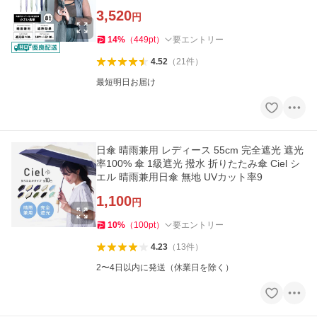
3,520
円
14
%
（
449
pt
）
要エントリー
4.52
（
21
件
）
最短明日お届け
日傘 晴雨兼用 レディース 55cm 完全遮光 遮光
率100% 傘 1級遮光 撥水 折りたたみ傘 Ciel シ
エル 晴雨兼用日傘 無地 UVカット率9
1,100
円
10
%
（
100
pt
）
要エントリー
4.23
（
13
件
）
2〜4日以内に発送（休業日を除く）