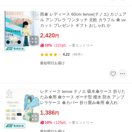
雨傘 レディース 60cm tenoe(テノエ) カジュア
ル アンブレラ ワンタッチ 北欧 カラフル 傘 uv
カット プレゼント ギフト おしゃれ か
2,420
円
10
%
（
221
pt
）
要エントリー
4.22
（
46
件
）
最短明日お届け
レディース tenoe テノエ 吸水傘ケース 折りた
たみ傘用 傘ケース ポーチ型 撥水 防水 アンブ
レラケース 傘カバー 折り畳み傘用 傘入れ
1,386
円
10
%
（
125
pt
）
要エントリー
最短明日お届け