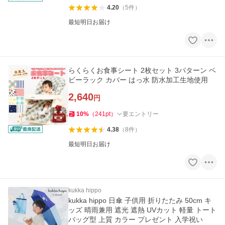
4.20
（
5
件
）
最短明日お届け
らくらくお食事シート 2枚セット 3パターン ベ
ビーラック カバー はっ水 防水加工生地使用
2,640
円
10
%
（
241
pt
）
要エントリー
4.38
（
8
件
）
最短明日お届け
kukka hippo
kukka hippo 日傘 子供用 折りたたみ 50cm キ
ッズ 晴雨兼用 遮光 遮熱 UVカット 軽量 トート
バッグ型 上質 カラー プレゼント 入学祝い