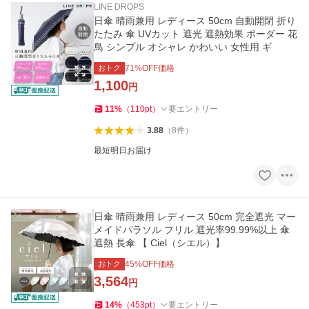
LINE DROPS
日傘 晴雨兼用 レディース 50cm 自動開閉 折り
たたみ 傘 UVカット 遮光 遮熱効果 ボーダー 花
鳥 シンプル オシャレ かわいい 女性用 ギ
おトク
71
%OFF価格
1,100
円
11
%
（
110
pt
）
要エントリー
3.88
（
8
件
）
最短明日お届け
日傘 晴雨兼用 レディース 50cm 完全遮光 マー
メイドパラソル フリル 遮光率99.99%以上 傘
遮熱 長傘 【 Ciel（シエル）】
おトク
45
%OFF価格
3,564
円
14
%
（
453
pt
）
要エントリー