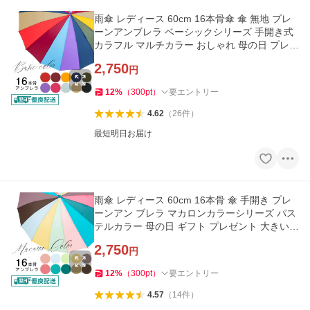
雨傘 レディース 60cm 16本骨傘 傘 無地 プレ
ーンアンブレラ ベーシックシリーズ 手開き式
カラフル マルチカラー おしゃれ 母の日 プレゼ
ン
2,750
円
12
%
（
300
pt
）
要エントリー
4.62
（
26
件
）
最短明日お届け
雨傘 レディース 60cm 16本骨 傘 手開き プレ
ーンアン ブレラ マカロンカラーシリーズ パス
テルカラー 母の日 ギフト プレゼント 大きい
丈
2,750
円
12
%
（
300
pt
）
要エントリー
4.57
（
14
件
）