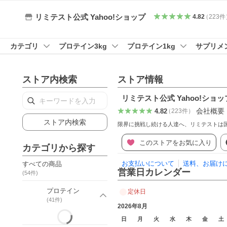
リミテスト公式 Yahoo!ショップ
4.82
（
223
件
カテゴリ
プロテイン3kg
プロテイン1kg
サプリメ
ストア内検索
ストア情報
リミテスト公式 Yahoo!ショッ
会社概要
4.82
（
223
件
）
ストア内検索
限界に挑戦し続ける人達へ、リミテストは
このストアをお気に入り
カテゴリから探す
お支払いについて
送料、お届け
すべての商品
営業日カレンダー
(
54
件)
プロテイン
定休日
(
41
件)
2026年8月
日
月
火
水
木
金
土