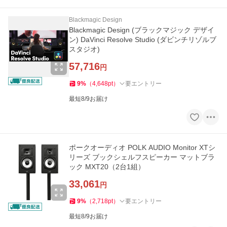
Blackmagic Design
Blackmagic Design (ブラックマジック デザイ
ン) DaVinci Resolve Studio (ダビンチリゾルブ
スタジオ)
57,716
円
9
%
（
4,648
pt
）
要エントリー
最短8/9お届け
ポークオーディオ POLK AUDIO Monitor XTシ
リーズ ブックシェルフスピーカー マットブラ
ック MXT20（2台1組）
33,061
円
9
%
（
2,718
pt
）
要エントリー
最短8/9お届け