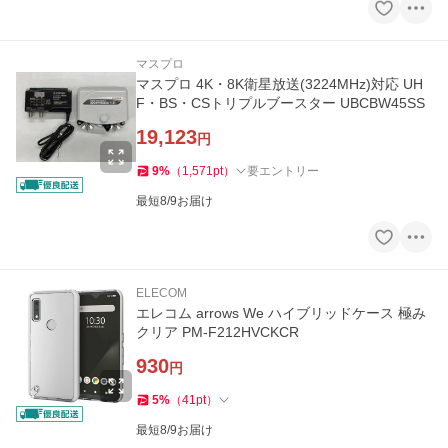
マスプロ
マスプロ 4K・8K衛星放送(3224MHz)対応 UH
F・BS・CSトリプルブースター UBCBW45SS
19,123
円
9
%
（
1,571
pt
）
要エントリー
最短8/9お届け
ELECOM
エレコム arrows We ハイブリッドケース 極み
クリア PM-F212HVCKCR
930
円
5
%
（
41
pt
）
最短8/9お届け