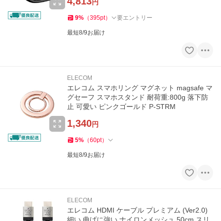
4,813
円
9
%
（
395
pt
）
要エントリー
最短8/9お届け
ELECOM
エレコム スマホリング マグネット magsafe マ
グセーフ スマホスタンド 耐荷重:800g 落下防
止 可愛い ピンクゴールド P-STRM
1,340
円
5
%
（
60
pt
）
最短8/9お届け
ELECOM
エレコム HDMI ケーブル プレミアム (Ver2.0)
細い 曲げに強い ナイロンメッシュ 50cm スリ