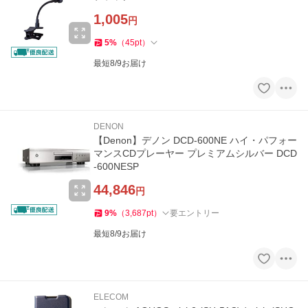
1,005
円
5
%
（
45
pt
）
最短8/9お届け
DENON
【Denon】デノン DCD-600NE ハイ・パフォー
マンスCDプレーヤー プレミアムシルバー DCD
-600NESP
44,846
円
9
%
（
3,687
pt
）
要エントリー
最短8/9お届け
ELECOM