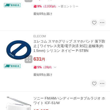
9
%
（
2,030
pt
）
要エントリー
最短8/9お届け
ELECOM
エレコム スマホグリップ スマホバンド 落下防
止 [ ワイヤレス充電/電子決済 対応] 超極薄(約
1.5mm) シリコン ネイビー P-STBN
631
円
5
%
（
28
pt
）
最短8/9お届け
ソニー FM/AMハンディーポータブルラジオ ホ
ワイト ICF-51/W