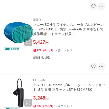
SONY
ソニー(SONY) ワイヤレスポータブルスピーカ
ー SRS-XB01 L : 防水 Bluetooth スマホなしで
操作可能 ストラップ付属 2
5,427
円
9
%
（
445
pt
）
要エントリー
最短8/9お届け
ELECOM
エレコム Bluetooth ブルートゥース ヘッドセッ
ト 通話専用 ブラック LBT-HS10MPBK
3,248
円
9
%
（
266
pt
）
要エントリー