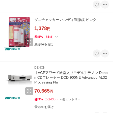
ダニチェッカー ハンディ顕微鏡 ピンク
1,378
円
5
%
（
61
pt
）
最短8/9お届け
DENON
【VGPアワード殿堂入りモデル】デノン Deno
n CDプレーヤー DCD-900NE Advanced AL32
Processing Plu
70,665
円
9
%
（
5,243
pt
）
要エントリー
最短8/9お届け