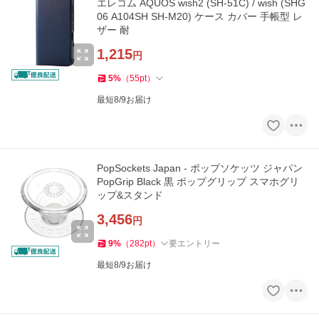
エレコム AQUOS wish2 (SH-51C) / wish (SHG
06 A104SH SH-M20) ケース カバー 手帳型 レ
ザー 耐
1,215
円
5
%
（
55
pt
）
最短8/9お届け
PopSockets Japan - ポップソケッツ ジャパン
PopGrip Black 黒 ポップグリップ スマホグリ
ップ&スタンド
3,456
円
9
%
（
282
pt
）
要エントリー
最短8/9お届け