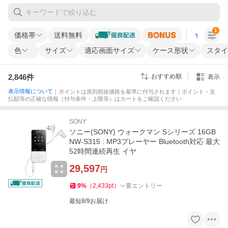
1
価格帯
送料無料
すべての条
色
サイズ
適応画面サイズ
ケース形状
スタイ
2,846
件
おすすめ順
表示
表示情報について
｜ポイントは原則税抜価格を基準に付与されます｜ポイント・支
払額等の正確な情報（付与条件・上限等）はカートをご確認ください
SONY
ソニー(SONY) ウォークマン Sシリーズ 16GB
NW-S315 : MP3プレーヤー Bluetooth対応 最大
52時間連続再生 イヤ
29,597
円
9
%
（
2,433
pt
）
要エントリー
最短8/9お届け