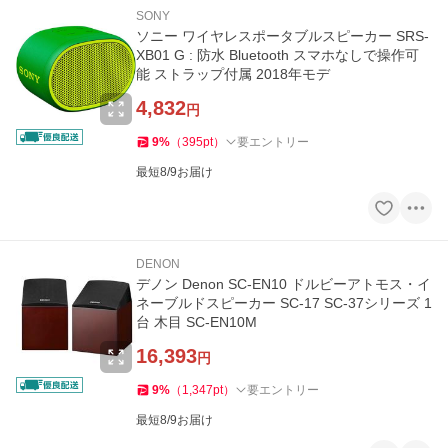
SONY
ソニー ワイヤレスポータブルスピーカー SRS-
XB01 G : 防水 Bluetooth スマホなしで操作可
能 ストラップ付属 2018年モデ
4,832
円
9
%
（
395
pt
）
要エントリー
最短8/9お届け
DENON
デノン Denon SC-EN10 ドルビーアトモス・イ
ネーブルドスピーカー SC-17 SC-37シリーズ 1
台 木目 SC-EN10M
16,393
円
9
%
（
1,347
pt
）
要エントリー
最短8/9お届け