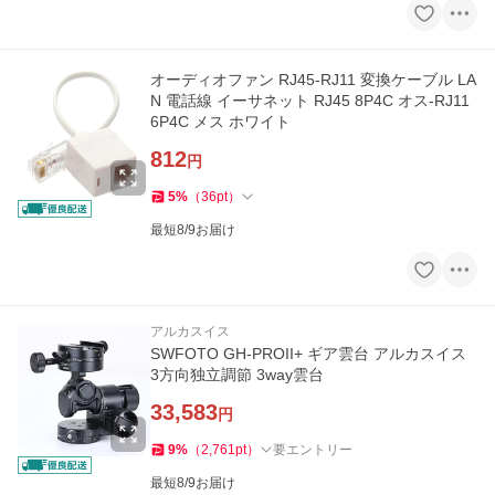
オーディオファン RJ45-RJ11 変換ケーブル LA
N 電話線 イーサネット RJ45 8P4C オス-RJ11
6P4C メス ホワイト
812
円
5
%
（
36
pt
）
最短8/9お届け
アルカスイス
SWFOTO GH-PROII+ ギア雲台 アルカスイス
3方向独立調節 3way雲台
33,583
円
9
%
（
2,761
pt
）
要エントリー
最短8/9お届け