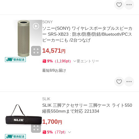
SONY
ソニー(SONY) ワイヤレスポータブルスピーカ
ー SRS-XB23 : 防水/防塵/防錆/Bluetooth/PCス
ピーカーにも /2台つなげ
14,571
円
9
%
（
1,196
pt
）
要エントリー
最短8/9お届け
SLIK
SLIK 三脚アクセサリー 三脚ケース ライト550
縮長550mmまで対応 221334
1,700
円
5
%
（
77
pt
）