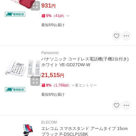
931
円
5
%
（
41
pt
）
最短8/9お届け
Panasonic
パナソニック コードレス電話機(子機2台付き)
ホワイト VE-GD27DW-W
21,515
円
9
%
（
1,768
pt
）
要エントリー
最短8/9お届け
ELECOM
エレコム スマホスタンド アームタイプ 15cm
ブラック P-DSCLP15BK