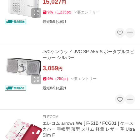
15,027
円
9
%
（
1,235
pt
）
要エントリー
最短8/9お届け
JVCケンウッド JVC SP-A55-S ポータブルスピ
ーカー シルバー
3,059
円
9
%
（
250
pt
）
要エントリー
最短8/9お届け
ELECOM
エレコム arrows We [ F-51B / FCG01 ] ケース
カバー 手帳型 薄型 スリム 軽量 レザー 革 Ultra
Slim F