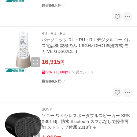
最短8/9お届け
RU・RU・RU
パナソニック RU・RU・RU デジタルコードレ
ス電話機 親機のみ 1.9GHz DECT準拠方式 モ
カ VE-GDS02DL-T
16,915
円
9
%
（
1,390
pt
）
要エントリー
最短8/9お届け
SONY
ソニー ワイヤレスポータブルスピーカー SRS-
XB01 B] : 防水 Bluetooth スマホなしで操作可
能 ストラップ付属 2018年モ