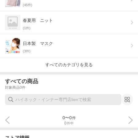
(
45
件)
春夏用 ニット
(
1
件)
日本製 マスク
(
3
件)
すべてのカテゴリを見る
すべての商品
対象商品
0
件
0
〜
0
件
0
件中
ストア情報