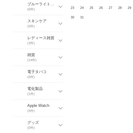
ブルーライトカット 保護フィルム
23
24
25
26
27
28
29
(
6
件)
30
31
スキンケア
(
0
件)
レディース雑貨
(
3
件)
雑貨
(
14
件)
電子タバコ
(
0
件)
電化製品
(
1
件)
Apple Watch
(
4
件)
グッズ
(
0
件)