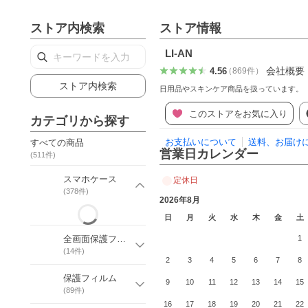
ストア内検索
ストア情報
LI-AN
会社概要
4.56
（
869
件
）
ストア内検索
日用品やスキンケア商品を扱っています。
このストアをお気に入り
カテゴリから探す
お支払いについて
送料、お届け
すべての商品
営業日カレンダー
(
511
件)
スマホケース
定休日
(
378
件)
2026年8月
日
月
火
水
木
金
土
全画面保護フィルム
1
(
14
件)
2
3
4
5
6
7
8
保護フィルム
9
10
11
12
13
14
15
(
89
件)
16
17
18
19
20
21
22