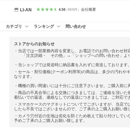
会社概要
LI-AN
4.56
（
869
件
）
カテゴリ
ランキング
問い合わせ
ストアからのお知らせ
・当店では一部業務内容を変更し、お電話でのお問い合わせ対
「注文詳細・ その他」→「ショップへの問い合わせ」より
・当ショップでは発送時に納品書を入れずに発送しております
・セール・割引価格(クーポン利用等)の商品は、多少の汚れ
なります。
・機種の買い間違いには十分にご注意下さいませ。ご購入前に
・商品の不具合等による交換につきましては、ご連絡を頂いた
着払いでの返送、連絡なしでの返送につきましては、ご対応で
・スマホケースのマグネットについてでございますが、当店で
したら不良ではございませんので、ご了承の上ご購入お願い致
・カメラ穴付近の生地は劣化を防ぐため敢えて貼り付けしてい
予めご了承の上ご購入お願い致します。