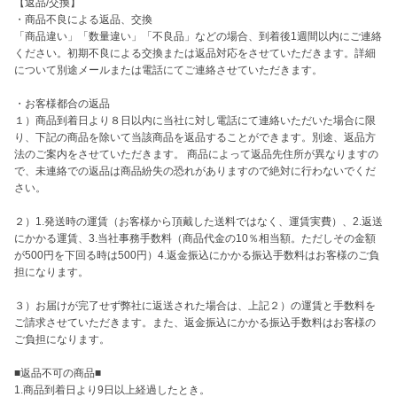
【返品/交換】

・商品不良による返品、交換

「商品違い」「数量違い」「不良品」などの場合、到着後1週間以内にご連絡
ください。初期不良による交換または返品対応をさせていただきます。詳細
について別途メールまたは電話にてご連絡させていただきます。 

・お客様都合の返品

１）商品到着日より８日以内に当社に対し電話にて連絡いただいた場合に限
り、下記の商品を除いて当該商品を返品することができます。別途、返品方
法のご案内をさせていただきます。 商品によって返品先住所が異なりますの
で、未連絡での返品は商品紛失の恐れがありますので絶対に行わないでくだ
さい。

２）1.発送時の運賃（お客様から頂戴した送料ではなく、運賃実費）、2.返送
にかかる運賃、3.当社事務手数料（商品代金の10％相当額。ただしその金額
が500円を下回る時は500円）4.返金振込にかかる振込手数料はお客様のご負
担になります。 

３）お届けが完了せず弊社に返送された場合は、上記２）の運賃と手数料を
ご請求させていただきます。また、返金振込にかかる振込手数料はお客様の
ご負担になります。

■返品不可の商品■

1.商品到着日より9日以上経過したとき。
