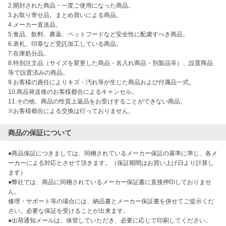
2.開封された商品・一度ご使用になった商品。

3.お取り寄せ品。まとめ買いによる商品。

4.メーカー直送品。

5.食品、飲料、農薬、ペットフードなど安全性に配慮すべき商品。

6.表札、印章など受託加工している商品。

7.在庫処分品。

8.特別注文品（サイズを変更した商品・名入れ商品・別製品等）、設置商品
等で設置済みの商品。

9.お客様の責任によりキズ・汚れ等が生じた商品および付属品一式。

10.商品発送後のお客様都合によるキャンセル。

11.その他、商品の性質上返品をお受けすることができない商品。

※お客様都合による交換は行っておりません。
商品の保証について
●商品保証につきましては、同梱されているメーカー保証の基準に準じ、各メ
ーカーによる対応とさせて頂きます。（保証期間はお買い上げ日より計算し
ます）

●弊社では、商品に同梱されているメーカー保証書に直接押印しておりませ
ん。

修理・サポート等の場合には、納品書とメーカー保証書を併せてご提示くだ
さい。必要な保証を受けることが出来ます。

●出荷通知メールは、保管していただき、必要に応じて印刷してください。
