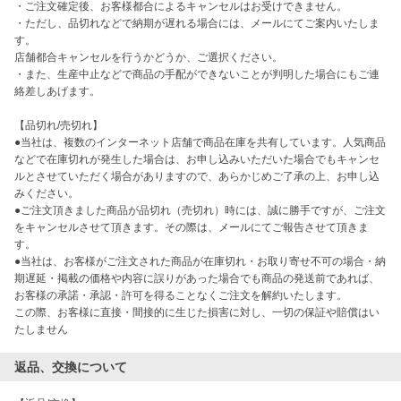
・ご注文確定後、お客様都合によるキャンセルはお受けできません。

・ただし、品切れなどで納期が遅れる場合には、メールにてご案内いたしま
す。

店舗都合キャンセルを行うかどうか、ご選択ください。

・また、生産中止などで商品の手配ができないことが判明した場合にもご連
絡差しあげます。

【品切れ/売切れ】 

●当社は、複数のインターネット店舗で商品在庫を共有しています。人気商品
などで在庫切れが発生した場合は、お申し込みいただいた場合でもキャンセ
ルとさせていただく場合がありますので、あらかじめご了承の上、お申し込
みください。

●ご注文頂きました商品が品切れ（売切れ）時には、誠に勝手ですが、ご注文
をキャンセルさせて頂きます。その際は、メールにてご報告させて頂きま
す。

●当社は、お客様がご注文された商品が在庫切れ・お取り寄せ不可の場合・納
期遅延・掲載の価格や内容に誤りがあった場合でも商品の発送前であれば、
お客様の承諾・承認・許可を得ることなくご注文を解約いたします。

この際、お客様に直接・間接的に生じた損害に対し、一切の保証や賠償はい
たしません
返品、交換について