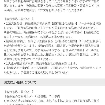
当社から直接お客様にお電話をさせていただく場合がございますのでご協力
願います。また、発送先の変更・受取人の変更・宅配BOX・留置きなど【本
人確認】が困難な場合は、ご注文をお断りさせていただきます。

【銀行振込（前払い）】

●ご注文受付後、商品確保ができ次第【銀行振込のお願い】メールをお送り致
します。【銀行振込のお願い】メールが届く前のお振込はご遠慮ください。
商品の特性上、商品確保ができない場合がございますので必ず【お振込のご
案内】メールをご確認の上、お振込みお願い致します。

●お振込み金額は、当店より送信される【お振込のご案内】メールに記載され
た総合計金額となります。複数の商品をご購入頂いた場合送料が購入時に確
定しておりませんので、必ず当店が送信する【お振込のご案内】メールに記
載された合計金額をご確認の上お振込みください。振込み手数料は、ご購入
者負担となりますのでご了承ください。

●ご入金が確認でき次第、商品手配および発送を致します。

●【お振込のご案内】メール送信後、７日以内にご入金のない場合はキャンセ
ルとみなし、予告無くご注文の取り消しを行います。
お支払い期限について
【銀行振込（前払い）】

【お振込のご案内】メール送信後、７日以内

お支払い方法の詳細については、上記「お支払い方法」の【銀行振込（前払