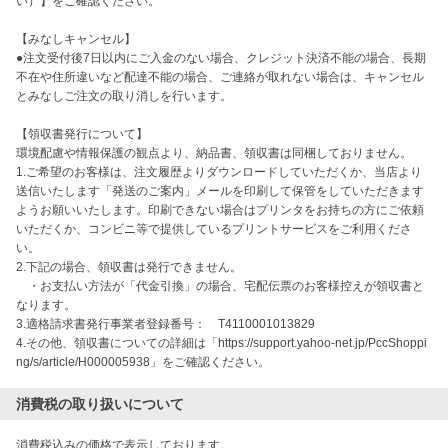
い）】をご確認ください。

【みなしキャンセル】 

●注文受付後7日以内にご入金のない場合、クレジット決済不能の場合、長期
不在や住所違いなど配達不能の場合、ご連絡が取れない場合は、キャンセル
とみなしご注文の取り消しを行います。 

【領収書発行について】

環境配慮や情報保護の観点より、納品書、領収書は同梱しておりません。

1.ご希望のお客様は、注文履歴よりダウンロードしていただくか、当店より
送信いたします「発送のご案内」メールを印刷して保管をしていただきます
ようお願いいたします。印刷できない場合はプリンタをお持ちの方にご依頼
いただくか、コンビニ等で提供しているプリントサービスをご利用くださ
い。

2.下記の場合、領収書は発行できません。

　・お支払い方法が「代金引換」の場合、宅配伝票のお客様控えが領収書と
なります。

3.適格請求書発行事業者登録番号：　T4110001013829

4.その他、領収書についての詳細は「https://support.yahoo-net.jp/PccShoppi
ng/s/article/H000005938」をご確認ください。
消費税の取り扱いについて
消費税込みの価格で表示しております。
