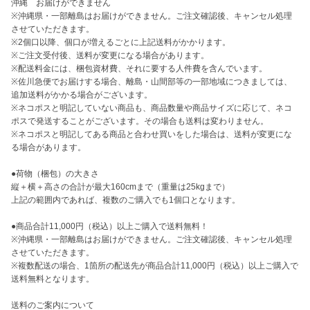
沖縄　お届けができません

※沖縄県・一部離島はお届けができません。ご注文確認後、キャンセル処理
させていただきます。

※2個口以降、個口が増えるごとに上記送料がかかります。

※ご注文受付後、送料が変更になる場合があります。

※配送料金には、梱包資材費、それに要する人件費を含んでいます。

※佐川急便でお届けする場合、離島・山間部等の一部地域につきましては、
追加送料がかかる場合がございます。

※ネコポスと明記していない商品も、商品数量や商品サイズに応じて、ネコ
ポスで発送することがございます。その場合も送料は変わりません。

※ネコポスと明記してある商品と合わせ買いをした場合は、送料が変更にな
る場合があります。

●荷物（梱包）の大きさ

縦＋横＋高さの合計が最大160cmまで（重量は25kgまで）

上記の範囲内であれば、複数のご購入でも1個口となります。

●商品合計11,000円（税込）以上ご購入で送料無料！

※沖縄県・一部離島はお届けができません。ご注文確認後、キャンセル処理
させていただきます。

※複数配送の場合、1箇所の配送先が商品合計11,000円（税込）以上ご購入で
送料無料となります。

送料のご案内について
