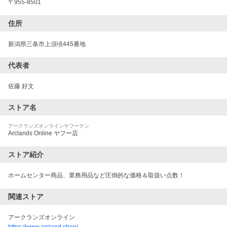
〒
955-8501
住所
新潟県三条市上須頃445番地
代表者
佐藤 好文
ストア名
アークランズオンラインヤフーテン
Arclands Online ヤフー店
ストア紹介
ホームセンター商品、業務用品など圧倒的な価格＆取扱い点数！
関連ストア
アークランズオンライン