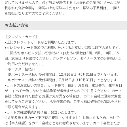
定しておりませんので、必ず当店が送信する【お振込のご案内】メールに記
載された合計金額をご確認の上お振込みください。振込み手数料は、ご購入
者負担となりますのでご了承ください。
お支払い方法
【クレジットカード】 

●上記クレジットカードがご利用いただけます。

●クレジットカード決済でご利用いただけるお支払い回数は以下の通りです。

・1回払/リボルビング払い/分割払い（お支払い回数は3回、6回、10回、15
回、20回よりお選びください。クレディセゾン、ダイナースでの分割払いは
ご利用いただけません。）

・ボーナス一括払い

　夏ボーナス一括払い受付期間は、12月16日より5月31日までとなります。

　冬ボーナス一括払い受付期間は、7月16日より10月31日までとなります。

●カードのお支払いの場合、カード番号、住所、お名前、電話番号、生年月日
が 　すべて一致しないと承認作業が出来ませんのでご注意ください。 カード
会社に登録された住所とお届け先が異なる場合は、 カード会社に登録の変更
をしてからご注文ください。 承認作業の為、ご本人様に確認のお電話をさせ
て頂く場合があります。

●カードの確認手続き終了後、発送いたします。

※近年多発するカード不正使用犯罪（なりすまし）を防止するため、当社で
は【本人確認】をカード会社とともに徹底させています。カード会社または