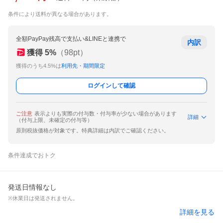
条件により送料が異なる場合があります。
全額PayPay残高で支払い&LINEと連携で
内訳
獲得
5
%
（
98
pt）
獲得のうち4.5%は
利用先・期間限定
ログインして確認
ご注意
表示よりも実際の付与数・付与率が少ない場合があります
詳細
（付与上限、未確定の付与等）
原則税抜価格が対象です。特典詳細は内訳でご確認ください。
条件達成でおトク
発送日情報なし
※休業日は発送されません。
詳細を見る