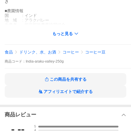
さ
■農園情報
国 : インド
地 域 : アラクバレー
生産者 : 指定部族農業協同組合
標 高 : 900~1100m
もっと見る
品 種 : S795、セレクション4、セレクション5、コーベリー
精製方法 : ナチュラル
■生産地の紹介
食品
ドリンク、水、お酒
コーヒー
コーヒー豆
アラク・バレーはインド南東部のアーンドラ・プラデーシュ州に
あります。NGO団体によりコーヒーの栽培から生産処理、管理な
商品
コード：
India-araku-valley-250g
どの技術提供の支援を受けています。地域全体の生活向上に関わ
るあらゆる事に取り組み、生産者と共に努力しています。このコ
ーヒーは生産者、政府、民間団体が一丸となって努力して作り上
げてきたコーヒーです。
この商品を共有する
農薬・化学肥料は一切使用せずバイオダイナミック農法で栽培し
ています。
現在では10,500ものコーヒー農家が関わり、世界最大規模のオー
アフィリエイトで紹介する
ガニック団体にまで成長しました。
タイムズクラブでは10年前より毎年、品評会に審査員として参加
してアラクのコーヒーと関わり続けています。
Specialty Coffee Buyer & Roaster Cafe Time / Time's Club In
c.
商品レビュー
カフェタイムは京都で３０年間、コーヒーの品質と向き合い続け
ています。
-.--
5
今ではスペシャルティコーヒー専門店てして、アフリカ、中南
4