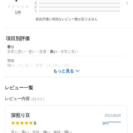
米、アジアの各産地へ毎年訪れ、高い品質のコーヒーを買い付け
3
ています。
2
またカフェタイムのオーナーは世界で最も厳格なコーヒーの品評
1
1
件
会であるCup of Excellenceのベテラン国際審査員として活躍して
総合評価に有効なレビュー数が足りません
います。カフェタイムでは最高品質の証であるCup of Excellence
上位のコーヒーを落札し、お客様に届けています。
スペシャルティコーヒーとは、香りがとても良く多様な風味があ
項目別評価
り、丁寧に生産されているため雑味がないコーヒーです。
そしてスペシャルティコーヒーの特徴には、際立つ印象的な風味
香り
特性があり、爽やかな明るい酸味特性があり、持続するコーヒー
非常に悪い
・
悪い
・
普通
・
良い
・
非常に良い
感が甘さの感覚で消えていきます。
強い苦味ではなく、コーヒー本来の甘さや爽やかさを楽しむこと
苦味
ができます。
強い
・
少し強い
・
普通
・
少し弱い
・
弱い
カフェタイムの買い付けるスペシャルティコーヒーをぜひお楽し
もっと見る
みください。
レビュー一覧
レビュー内容
（口コミ）
深煎り豆
2021/6/29
5
gn2********
香り
：
良い
、
苦味
：
強い
、
酸味
：
弱い