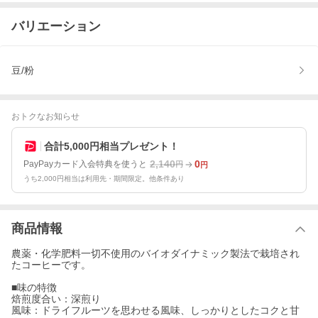
バリエーション
豆/粉
おトクなお知らせ
合計5,000円相当プレゼント！
2,140
0
PayPayカード入会特典を使うと
円
円
うち2,000円相当は利用先・期間限定。他条件あり
商品情報
農薬・化学肥料一切不使用のバイオダイナミック製法で栽培され
たコーヒーです。
■味の特徴
焙煎度合い：深煎り
風味：ドライフルーツを思わせる風味、しっかりとしたコクと甘