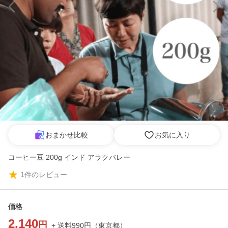
おまかせ比較
お気に入り
コーヒー豆 200g インド アラクバレー
1
件のレビュー
価格
2,140
円
+ 送料
990
円
（
東京都
）