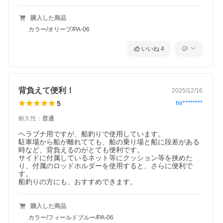
購入した商品
カラー/オリーブ/PA-06
いいね
4
背負えて便利！
2025/12/16
5
hir********
耐久性
：
普通
ヘラブナ用ですが、船釣りで使用しています。

駐車場から船が離れてても、船の乗り場と船に段差がある
時など、背負えるのがとても便利です。

サイドに付属しているネット等にクッション等を挟めた
り、付属のロッドホルダーを使用すると、さらに便利で
す。

船釣りの方にも、おすすめできます。
購入した商品
カラー/フィールドブルー/PA-06