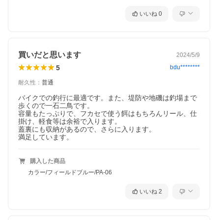
いいね
0
買いだと思います
2024/5/9
5
bdu********
耐久性
：
普通
バイクでの釣行に最適です。また、堤防や地磯は釣場まで
歩くので一石二鳥です。

容量もたっぷりで、フカセで使う餌はもちろんリール、仕
掛け、軽食等は余裕で入ります。

蓋裏にも収納があるので、さらに入ります。

満足しています。
購入した商品
カラー/フィールドブルー/PA-06
いいね
2