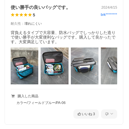
使い勝手の良いバッグです。
2024/4/15
5
brk********
耐久性
：
壊れにくい
背負えるタイプで大容量、防水バッグでしっかりした造り
で使い勝手が大変便利なバッグです。購入して良かったで
す。大変満足しています。
購入した商品
カラー/フィールドブルー/PA-06
いいね
3