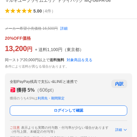
マルキユープライムエリア ドライバッグ MQ-06/PA-06
5.00
（
4
件
）
メーカー希望小売価格
16,500
円
詳細
20%OFF価格
13,200
円
+ 送料
1,100
円
（
東京都
）
同一ストア20,000円以上で
送料無料
対象商品を見る
条件により送料が異なる場合があります。
全額PayPay残高で支払い&LINEと連携で
内訳
獲得
5
%
（
606
pt）
獲得のうち4.5%は
利用先・期間限定
ログインして確認
ご注意
表示よりも実際の付与数・付与率が少ない場合があります
詳細
（付与上限、未確定の付与等）