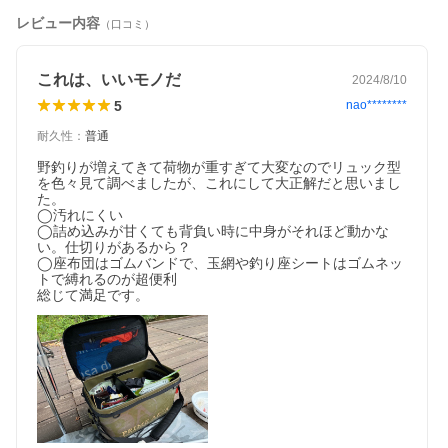
レビュー内容
（口コミ）
これは、いいモノだ
2024/8/10
5
nao********
耐久性
：
普通
野釣りが増えてきて荷物が重すぎて大変なのでリュック型
を色々見て調べましたが、これにして大正解だと思いまし
た。

◯汚れにくい

◯詰め込みが甘くても背負い時に中身がそれほど動かな
い。仕切りがあるから？

◯座布団はゴムバンドで、玉網や釣り座シートはゴムネッ
トで縛れるのが超便利

総じて満足です。