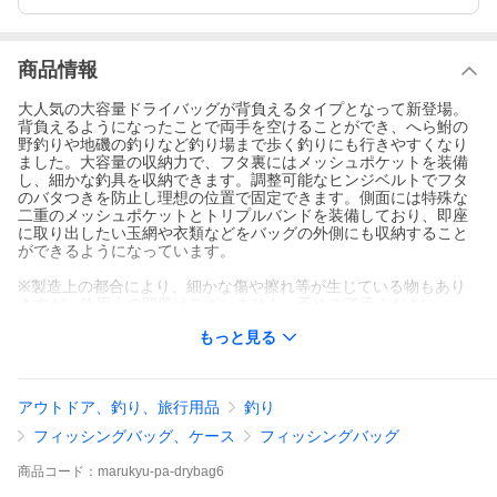
商品情報
大人気の大容量ドライバッグが背負えるタイプとなって新登場。
背負えるようになったことで両手を空けることができ、へら鮒の
野釣りや地磯の釣りなど釣り場まで歩く釣りにも行きやすくなり
ました。大容量の収納力で、フタ裏にはメッシュポケットを装備
し、細かな釣具を収納できます。調整可能なヒンジベルトでフタ
のバタつきを防止し理想の位置で固定できます。側面には特殊な
二重のメッシュポケットとトリプルバンドを装備しており、即座
に取り出したい玉網や衣類などをバッグの外側にも収納すること
ができるようになっています。
※製造上の都合により、細かな傷や擦れ等が生じている物もあり
ますが、使用上の問題はございません。予めご了承ください。
もっと見る
■カラー : ブラック/オリーブ/フィールドブルー
■サイズ : 50(W)×28(D)×28(H)cm / 外寸 55(W)×33(D)×29(H)cm
※実店舗と在庫を共有しているため、品切れの場合がございま
アウトドア、釣り、旅行用品
釣り
す。お急ぎの場合はお問い合わせください。
フィッシングバッグ、ケース
フィッシングバッグ
商品
コード：
marukyu-pa-drybag6