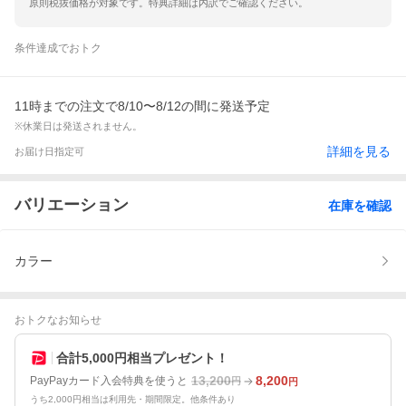
原則税抜価格が対象です。特典詳細は内訳でご確認ください。
条件達成でおトク
11時までの注文で8/10〜8/12の間に発送予定
※休業日は発送されません。
詳細を見る
お届け日指定可
バリエーション
在庫を確認
カラー
おトクなお知らせ
合計5,000円相当プレゼント！
13,200
8,200
PayPayカード入会特典を使うと
円
円
うち2,000円相当は利用先・期間限定。他条件あり