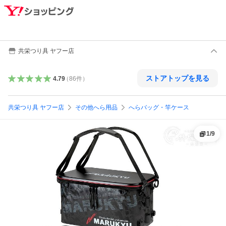
共栄つり具 ヤフー店
ストアトップを見る
4.79
（
86
件
）
共栄つり具 ヤフー店
その他へら用品
へらバッグ・竿ケース
1
/
9